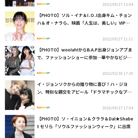
2023/09/27 13:04
【PHOTO】ソル・イナ＆I․O․I出身キム・チョン
ハ＆オ・ナラら、映画「人生は、美しい」VIP試
写会に出席
2022/09/27 11:11
【PHOTO】woo!ah!からB.A.P出身ジョンアプま
で、ファッションショーに参加…華やかなビジュ
アル（動画あり）
2022/03/30 17:39
イ・ジョンソクからの贈り物に喜び！ハ・ジヨ
ン、特別な親交をアピール「ドラマチックなプレ
ゼント」
2020/09/27 17:54
【PHOTO】ソ・イニョン＆クララ＆Dal★Shabe
t セリら「ソウルファッションウィーク」に出席