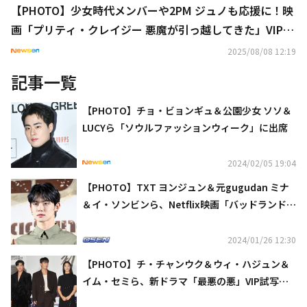
【PHOTO】少女時代メンバーや2PM ジュノも応援に！映
画「プリティ・クレイジー 悪魔が引っ越してきた」VIP試
写会に豪華スター続々
2025/08/08 12:19
記事一覧
【PHOTO】チョ・ビョンギュ＆公園少女 ソソ＆
LUCYら「ソウルファッションウィーク」に出席
2024/02/05 19:04
【PHOTO】TXT ヨンジュン＆元gugudan ミナ
＆イ・ソンビンら、Netflix映画「バッドランド・
ハンターズ」VIP試写会に出席
2024/01/26 12:30
【PHOTO】チ・チャンウク＆ウィ・ハジュン＆
イム・セミら、新ドラマ「最悪の悪」VIP試写会
に出席