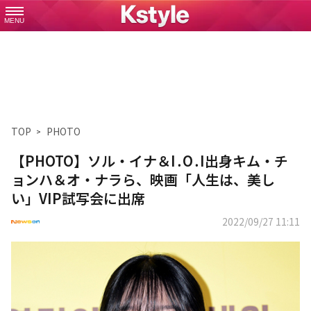
MENU
TOP
PHOTO
【PHOTO】ソル・イナ＆I․O․I出身キム・チ
ョンハ＆オ・ナラら、映画「人生は、美し
い」VIP試写会に出席
2022/09/27 11:11