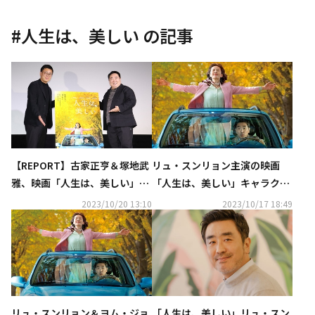
#
人生は、美しい
の記事
【REPORT】古家正亨＆塚地武
リュ・スンリョン主演の映画
雅、映画「人生は、美しい」プ
「人生は、美しい」キャラクタ
レミア上映会イベントに登
ー映像が解禁！森三中の大島美
2023/10/20 13:10
2023/10/17 18:49
場！“心がむちゃくちゃ動かさ
幸＆藤井隆らの絶賛コメントも
れた”
到着
リュ・スンリョン＆ヨム・ジョ
「人生は、美しい」リュ・スン