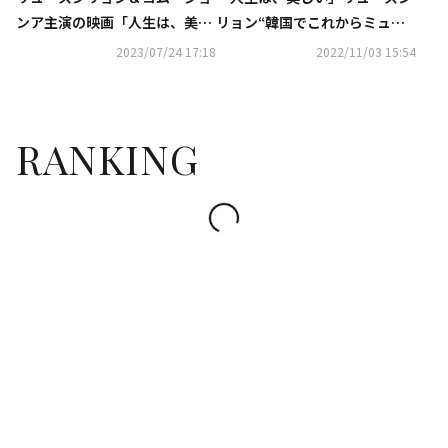
ンア主演の映画「人生は、美し
リョン“韓国でこれからミュー
い」11月3日に日本で公開決
ジカル映画は増えていくと思
2023/07/24 17:18
2022/11/03 15:54
定…ポスターが解禁
う”
RANKING