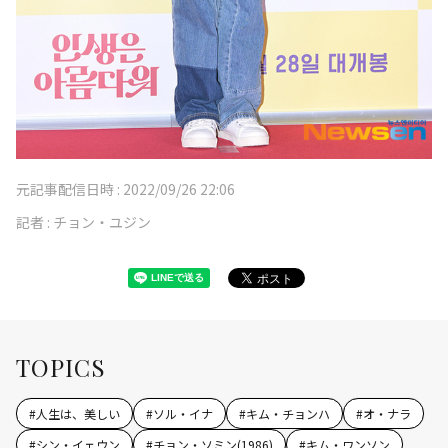
元記事配信日時 :
2022/09/26 22:06
記者 :
チョン・ユジン
TOPICS
#
人生は、美しい
#
ソル・イナ
#
キム・チョンハ
#
オ・ナラ
#
シン・イェウン
#
チョン・ソミン(1986)
#
キム・ワンソン