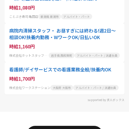
時給1,080円
ことぶき寿司 亀田店
新潟県 新潟市
アルバイト・パート
病院内清掃スタッフ・ お昼すぎには終わる!週2日〜
相談OK!扶養内勤務・WワークOK/日払いOK
時給1,160円
株式会社ホットスタッフ岩手
岩手県 西和賀町
アルバイト・パート / 派遣社員
看護師/デイサービスでの看護業務全般/扶養内OK
時給1,700円
株式会社ワークステーション
大阪府 大阪市
アルバイト・パート / 派遣社員
supported by 求人ボックス