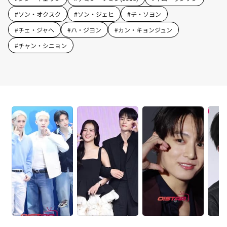
#
ソン・オクスク
#
ソン・ジェヒ
#
チ・ソヨン
#
チェ・ジャヘ
#
ハ・ジヨン
#
カン・キョンジュン
#
チャン・シニョン