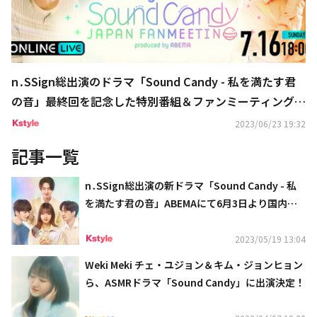
n․SSign総出演のドラマ「Sound Candy - 私を満たす君
の音」最終回を記念した特別番組＆ファンミーティングを
ABEMAにて独占生配信
2023/06/23 19:32
記事一覧
n․SSign総出演の新ドラマ「Sound Candy - 私
を満たす君の音」ABEMAにて6月3日より国内独
占無料放送が決定
2023/05/19 13:04
Weki Meki チェ・ユジョン＆キム・ジョンヒョン
ら、ASMRドラマ「Sound Candy」に出演決定！