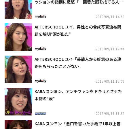
ッションの指摘に激怒「一回着た服を捨てる人な
んているの？」
2013/09/11 14:58
AFTERSCHOOL ユイ、男性との合成写真流布問
題を解明“涙が出た”
2013/09/11 12:44
AFTERSCHOOL ユイ「芸能人から好意のある連
絡をもらったことがない」
2013/09/11 12:09
KARA スンヨン、アンチファンをドキリとさせた
本物の“涙”
2013/09/11 11:32
KARA スンヨン「悪口を書いた手紙で1年以上苦