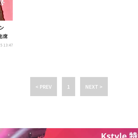
ホン
出席
5 13:47
< PREV
1
NEXT >