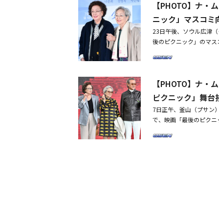
【PHOTO】ナ
ム・ヨンオクは不満多き
とは会話をしなくても、
ニック」マスコミ
キム・ヨンオクさんが（
23日午後、ソウル広津
ら、私もやらない』と言
後のピクニック」のマス
た」と裏話を伝えた。そ
ュ・スンス、キム・ヨン
す」と付け加えた。また
ぶりに一緒に故郷の南海
た。世界的に一番有名な
OTO】ナ・ムニ＆キム
す。力になりました」と
【PHOTO】ナ
ナ・ムニ、夫が本日（1
ST（挿入歌）となり、
断
ピクニック」舞台
ウンのコンサートに行っ
ンのファンクラブ）だが
7日正午、釜山（プサン
う。「コンサート後、イ
で、映画「最後のピクニ
ンさんにあんなに大きな
ョン、キム・ヨンギュン
くて思いやりのある人で
際映画祭」に出席へ！日本
熱狂的なファン1号です
ェ・ウソン、映画「ルー
私がハマってしまいまし
伝えた。このコンサート
ついて言及しながら「入
ム・ヨンウンさんの歌に
れたのか」という質問に
手紙が選ばれました」と