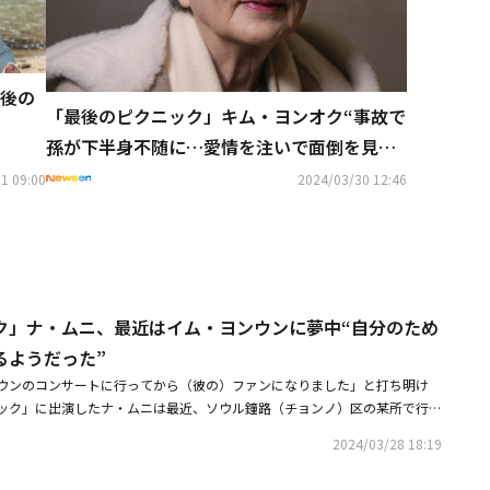
後の
「最後のピクニック」キム・ヨンオク“事故で
孫が下半身不随に…愛情を注いで面倒を見て
いる”
1 09:00
2024/03/30 12:46
ク」ナ・ムニ、最近はイム・ヨンウンに夢中“自分のため
るようだった”
ウンのコンサートに行ってから（彼の）ファンになりました」と打ち明け
ック」に出演したナ・ムニは最近、ソウル鐘路（チョンノ）区の某所で行わ
て、映画の公開日を迎えた感想を明かした。この日、韓国で公開された映画
2024/03/28 18:19
、親友で姻戚関係である2人の友人が、60年ぶりに一緒に故郷の南海（ナム
6歳の頃の思い出と向き合う物語だ。ナ・ムニはよく拗ねるウンシム、キ