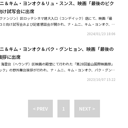
・ムニ＆キム・ヨンオク＆リュ・スンス、映画「最後のピク
クムスンを演じた。インタビューを通じてナ・ムニは「キム・ヨンオクさん
目だけ見て感じられる関係です」と格別な友情を明かした。続いて「最初は
向け試写会に出席
作品に）出演しないと話していたのですが、『ヨンオク姉さんがやらないな
（クァンジン）区ロッテシネマ建大入口（コンデイック）店にて、映画「最
ったら、私のことを大事に思ってくれているのか、出演することになりまし
コミ向け試写会および記者懇談会が開かれ、ナ・ムニ、キム・ヨンオク、リ
して「お互いが必要とする時にいてくれたので、友情が維持されたようで
ギュン監督が出席した。同作は、親友で姻戚関係である2人の友人が、60年
、キム・ヨンオクについて「あの年にして『イカゲーム』にまで出演しまし
2024/01/23 18:06
（ナムへ）郡へ旅行に行き、16歳の頃の思い出と向き合う物語だ。・【PH
女優だと思います」とし、「一緒に撮影しながら感嘆することが多かったで
・ヨンオク＆パク・グンヒョン、映画「最後のピクニック」舞台挨拶に出席・
も伝えた。また、イム・ヨンウンの歌「砂粒」が「最後のピクニック」のO
・ムニ＆キム・ヨンオク＆パク・グンヒョン、映画「最後の
2/19）死去ドラマ「思いっきりハイキック！」大ヒットの裏で大腸がんと診
話題を集めた。これをきっかけにナ・ムニとキム・ヨンオクは、イム・ヨン
挨拶に出席
たこともあった。キム・ヨンオクは芸能界公式ヨンウン時代（イム・ヨンウ
、ナ・ムニは今回をきっかけにイム・ヨンウンの本当のファンになったとい
）海雲台（ヘウンデ）区映画の殿堂にて行われた「第28回釜山国際映画祭」
ム・ヨンウンさんにハマりました」と打ち明けたナ・ムニは「イム・ヨンウ
ック」の野外舞台挨拶が行われ、ナ・ムニ、キム・ヨンオク、パク・グンヒ
世界があるとは知らなかったです。人をメロメロにします。器が大きく、賢
監督が出席した。・ソン・ガンホからソン・ジュンギまで「第28回釜山国
2023/10/07 15:22
した」と絶賛した。そして「キム・ヨンオクさんは、イム・ヨンウンさんの
からSixTONES 松村北斗＆広瀬すずらも参加・【PHOTO】ナ・ムニ＆チ
。『なぜあんなに好きなんだろう』と思っていたのですが、コンサート後、
ムシェアリング」のメディア試写会に出席
た。歌を聴いているとまるで自分のために歌ってくれているようでした」と
でナ・ムニは、手紙を紹介するコーナーに自ら参加し、最近亡くなった夫に
院した夫が回復することなく、先に亡くなりました。その辛い気持ちはイ
< PREV
1
NEXT >
よって慰められました」と書き、話題を集めた。「どうやって手紙が公開さ
は「公開されるのか、されないのかも分からないまま書いたのですが、私の
説明した。