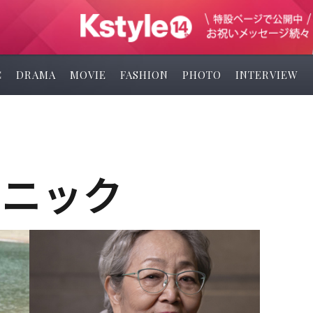
C
DRAMA
MOVIE
FASHION
PHOTO
INTERVIEW
クニック