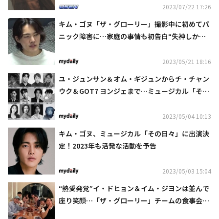
2023/07/22 17:26
キム・ゴヌ「ザ・グローリー」撮影中に初めてパ
ニック障害に…家庭の事情も初告白“失神しかけ
た”
2023/05/21 18:16
ユ・ジュンサン＆オム・ギジュンからチ・チャン
ウク＆GOT7 ヨンジェまで…ミュージカル「その
日々」10周年記念公演の豪華ラインナップを公開
2023/05/04 10:13
キム・ゴヌ、ミュージカル「その日々」に出演決
定！2023年も活発な活動を予告
2023/05/03 15:04
“熱愛発覚”イ・ドヒョン＆イム・ジヨンは並んで
座り笑顔…「ザ・グローリー」チームの食事会が
話題に