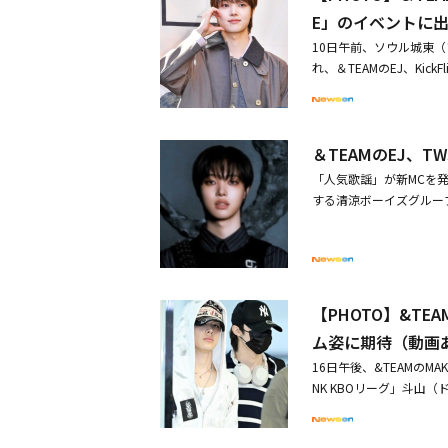
ダンスチャレンジをまと
E」のイベントに
NCTのジェミン、チェ・
10日午前、ソウル城東（
aのKARINA、同じ事
れ、＆TEAMのEJ、Ki
に。さらにTOMORROW 
位を獲得！韓国の音楽番組
YBEの男性アイドルとの
人賞が目標」
ァン、ZEROBASEON
Z）、fromis_9のイ・チ
＆TEAMのEJ、T
mony、CRAVITYのヒ
「人気歌謡」が新MCを発
たちとのコラボが連日注目を集めています。 この投稿をInst
する清涼ボーイズグループ
投稿 この投稿をInstagramで見る @_yenacoreがシェアした投稿 この投稿をInstagramで見る @_ye
MCとして番組を盛り上
nacoreがシェアした投
た準備と優れた瞬発力で
も、チェ・イェナのカムバ
きます」でMCアルバイ
度や足の動きまで完璧に
の心をつかんだ。共にM
ンと2本の動画を公開。ま
ファンダム（特定のファ
仁美の頭をなでる仲睦まじ
【PHOTO】&T
え、「人気歌謡」でもス
N」に初出演を果たし、大
ム姿に期待（動画
陣を感心させたという。
囲気の異なるピンクルッ
16日午後、&TEAMのM
い新鮮な魅力を視聴者に
せられました。「PRODUC
NK KBOリーグ」斗
（ケミストリー、相手と
は、「イェナさんとチャ
ため、金浦（キンポ）国
てきた彼女は、新たなパ
た。デビューして再会で
ン」で圧巻のステージ披露
陣は「初恋ビジュアルを
ました。またチェ・イェナ