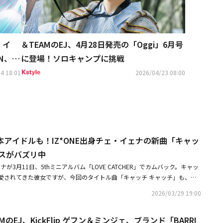
 イ
＆TEAMのEJ、4月28日発売の「Oggi」6月号
ON、＆
に登場！ソロキャンプに挑戦
4 18:01
2026/04/23 08:00
や日本アイドルも！IZ*ONE出身チェ・イェナの新曲「キャッ
ンスがバズリ中
ェナが3月11日、5thミニアルバム「LOVE CATCHER」でカムバック。キャッ
愛されてきた彼女ですが、今回のタイトル曲「キャッチ キャッチ」も、一
ようなメロディーと繰り返される「DA DA RA DA DA」という歌詞が中
2026/03/29 19:00
います。可愛らしく真似しやすい振付が特徴的なダンスチャレンジもバズリ
OMORROW X TOGETHER、ENHYPENなど、人気アイドルたちが続々と参
MのEJ、KickFlip ゲフン＆ミンジェ、ブランド「BARRI
第2世代アイドルとのコラボも話題を呼んでいます。今回は、特に注目を集めた