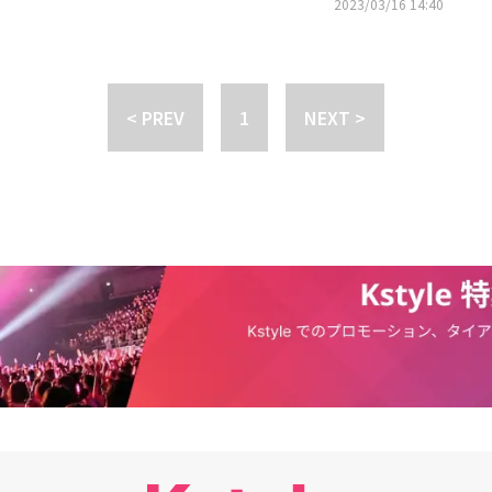
たということをアルバムでお見せしたい気持ちが大きいです。曲ごとに表現
2023/03/16 14:40
び、第8話にゲスト出演するEJとTAKIが所属するHYBE LABELS JAPAN
と強調した。「First Howling：NOW」の収録曲の振り付けに参加したK
AMは、オーディション番組「&AUDITION - The Howling -」にて選抜さ
長くて、動作が大きく見えるのでパワフルな振り付けがよく似合います。メン
12月にデビューするやいなや、デビューEP「First Howling : ME」が
力が映える振り付けを構想しようと思っています」と明かした。お互いに向
ングで5日間1位、さらにオリコン週間アルバムおよび週間合算ランキング
続いた。特にJOは「いつも悩みをよく聞いてくれて、たくさん笑わせてく
付）で1位を獲得、そしてビルボードJAPAN週間「トップアルバムセールス」（1
< PREV
1
NEXT >
てチームをよく率いて親切にしてくれるEJ君に沢山助けてもらっています。
録。さらに、タイトル曲「Under the skin」は世界42の国と地域ヶ国のiT
を作りたいです」と話した。EJ、K、JOが出演するインタビューは「ELL
ートで1位を獲得し、同ミュージックビデオは、海外でも人気急上昇音楽動画ランキ
はじめ公式ウェブサイト、YouTubeチャンネルなどを通じて確認できる。&TEA
ど、国内外から早くも大きな注目を浴びている。そんな彼らにとって初のタ
シリーズの集大成となる1stフルアルバム「First Howling：NOW」で、日本と韓国
オープニングテーマ曲「バズ恋（BUZZ LOVE）」は、出演する高校生た
だけでなく、グローバル授賞式への出演など、活発なグローバル活動を続け
うに物語を明るくポップに盛り上げており、視聴者からは「バズ恋が流れる
には、初の単独コンサート2024&TEAM CONCERT TOUR「FIRST PAW
す」「毎週バズ恋でテンション爆上がり」「キュンキュンする感じがすごく
と韓国の計8都市で公演を行う。
奮のコメントが寄せられている。&TEAMは、オープニングテーマ曲の起用
ZZ LOVE）』は単調な毎日を変えてくれた人に対してあふれだす想い、心
をポップに表現した曲なので、ぜひ歌詞にも注目して、番組と一緒に沢山の
嬉しいです！」とコメントを寄せている。EJとTAKIがゲスト出演する「ロ
」第8話は、「ABEMA」にて今夜10時より放送。ぜひ、彼らが歌う「バズ
」と共に楽しんでほしい。また、第1話～第3話と最新話は現在も「ABEMA」で無
ぜひチェックしてほしい。■番組情報「ロマンスは、デビュー前に。」放送
、全9話放送チャンネル：ABEMA SPECIALチャンネル第8話放送URL：htt
els/abema-special/slots/CDDP95PUU8bc47■関連リンク・公式TikTok：http
romance_before_debut・公式Instagram：https://www.instagram.com/ro