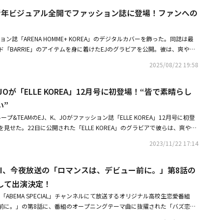
ストにStray Kids、ZB1、ENHYPENら
う」とし、「イソと共に作り上げていく3人の新鮮な魅力に期待してほし
で「かわいいだけじゃだめですか？」と聞くチェ・イェナに、「いいよ～」
好青年ビジュアル全開でファッション誌に登場！ファンへの
ンユ、イソが共にMCを務める新しい「人気歌謡」は、韓国で10月中に放送さ
題を集めています。 この投稿をInstagramで見る @_ye
ジン＆ムン・ソンヒョン「人気歌謡」のMCを卒業抜擢から約1年5ヶ月・【RE
t
の韓国デビューを発表！10月28日に1stミニアルバムを発売「1位を獲る姿を
ション誌「ARENA HOMME+ KOREA」のデジタルカバーを飾った。同誌は最
「ROCK IN JAPAN FESTIVAL」で強烈パフォーマンス！人気曲のロック
稿◆懐かしすぎる名曲もK-POP第2世代のアイドルとコラボ今回のカムバック
「BARRIE」のアイテムを身に着けたEJのグラビアを公開。彼は、爽やか
代を連想させるレトロな衣装を多数着こなしているチェ・イェナ。ダンスチャレ
ンド特有の柔らかな雰囲気を見事に表現した。ドラマ撮影にコンサートツア
ループ活動をしていませんが、かつて第2世代をリードしてきたアイドルメ
2025/08/22 19:58
J。撮影と共に行われたインタビューで彼は、「このように多様な活動がで
て話題に！ 彼女たちは、「キャッチ キャッチ」はもちろん、チェ・イェナ
の気持ちを持っています。ステージの1つひとつ、作品の1つひとつにたく
踊り、ファンを沸かせました。元AFTERSCHOOLのカヒとはAFTERSCH
、JOが「ELLE KOREA」12月号に初登場！“皆で素晴らし
られていることを実感する日々です。現場に出ると、いつも忙しく動き回る
を披露。ミュージックビデオを思い出させる衣装でクールなダンスを披露しまし
待っていてくださるファンの皆さんがいらっしゃるので、僕も自然と真心を
い”
のギョンリとは、Nine Musesの「Dolls」、T-ARAのウンジョンとは「You dri
ちになります」と、自身の原動力について語った。20代で成し遂げたい目
を披露。「アイドルたちの姿をまた見れるなんて」「昔も今も美しい」「本当に思い
プ&TEAMのEJ、K、JOがファッション誌「ELLE KOREA」12月号に初登
のメンバーたちとLUNÉ（ファン）の皆さんと一緒に、行けるところまで行
が寄せられました。またチェ・イェナは、T-ARAのメンバーたちがステージ
見せた。22日に公開された「ELLE KOREA」のグラビアで彼らは、爽やか
らどんなことがあるのか分かりませんが、その瞬間ごとに最善を尽くしなが
ローのカチューシャ＆ワンピース姿で「Roly-Poly」のダンス動画も投稿
気な表情とポーズで初々しい姿を見せたかと思えば、シックなブラックの衣
一杯やる20代になれたらいいなと思います。そして、この気持ちは10年後
2023/11/22 17:14
異なる魅力を発揮している。インタビューでEJは「僕は雑誌の撮影が好き
」と語った。EJの温かみあふれるグラビアと、率直な思いが語られたイン
がリラックスした雰囲気で撮影することができました」と話した。&TEAMは
OMME+ KOREA」の公式サイトで公開中。
TAKI、今夜放送の「ロマンスは、デビュー前に。」第8話の
アルバム「First Howling：NOW」についても、しっかりとした覚悟を明かし
であるカル群舞（体を曲げる角度から指先まで完璧に合わせ、刃物のように
して出演決定！
ちんとお見せしようと沢山練習しました」と自信を語った。続いてJOは
「ABEMA SPECIAL」チャンネルにて放送するオリジナル高校生恋愛番組
ry』は今までの&TEAMとは違うパワフルなロック調の曲です。僕たちが持って
前に。」の第8話に、番組のオープニングテーマ曲に抜擢された「バズ恋
雰囲気を伝えたいです」と話した。リーダーであるEJもやはり「ファンの
HYBE LABELS JAPAN初のグローバルグループ&TEAMのEJとTAKIがゲスト出