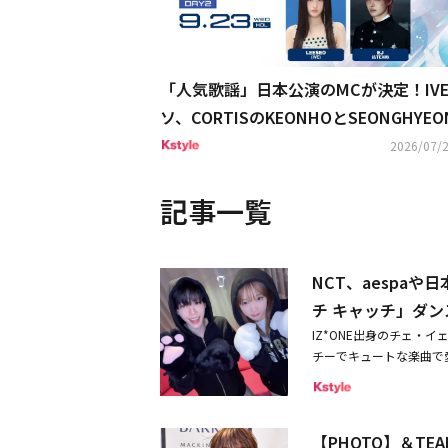
「人気歌謡」日本公演のMCが決定！IVE
ソ、CORTISのKEONHOとSEONGHYE
TEAMのEJが抜擢
2026/07/2
記事一覧
NCT、aespa
チ キャッチ」ダ
IZ*ONE出身のチェ・イ
チーでキュートな楽曲で
度聴いただけで覚えてしまう
毒性の高い楽曲となって
中で、NCT、aespa、T
【PHOTO】＆TEA
加。さらに、K-POP