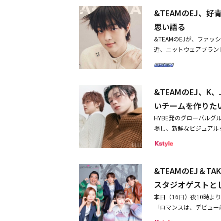
競技場で開催！第1弾アーティ
果）を見せてくれるだろ
のダンスを披露。日本語
&TEAMのEJ、
い」と伝えた。EJ、シ
と返答する桜庭遥花のやりとりが可愛いと話
れる。・ZB1 ハン・ユ
nacoreがシェアした投稿 この投稿をInstagramで見る @_yenacoreがシェアした投稿 この投稿をIns
思い語る
PORT】＆TEAM、待望
agramで見る @_yenacoreがシェアした投稿 この投稿をInstagramで見る CUTIE STREET(@cutie_str
&TEAMのEJが、ファッ
見せたい」・TWS、初出演の
eet_)がシェアした投
近、ニットウェアブランド
アレンジも話題に
で、K-POPの第2世
な表情と澄んだ瞳でブラ
ンジ動画にも、現在はグ
ーと多忙な日々を送るE
ンバーたちが多数登場し
きることに、いつも感謝
と一緒にグループの代表曲も
&TEAMのEJ、K
さんの方々の努力が込め
OOLの「BANG！」
スタッフの皆さん、外で
いチームを作りた
た。また、元Nine Muses
込めて臨もうという気持
ve me crazy」
HYBE発のグローバルグルー
標については、「今、こ
出の曲」などのコメント
場し、新鮮なビジュアルを
ってみたいです。これか
で着用していたようなイエ
な衣装に身を包み、無邪
ら、僕ができることを精
し、注目を集めました。 この投稿をInstagramで見る @_yenacoreがシェアした投稿 この投稿をInst
装で真剣な表情も見せ、
も変わらないと思います
agramで見る @_yenacoreがシェアした投稿 この投稿をInstagramで見る @_yenacoreがシェアした
です。今日の撮影も3人
タビューは、「ARENA H
投稿
&TEAMのEJ＆
15日に発売した1stフル
た。Kは「僕たちの強み
スタジオゲストと
キレのあるダンス）をき
本日（16日）夜10時より
「タイトル曲『War C
「ロマンスは、デビュー
いる色に加わった新しい
（BUZZ LOVE）」を歌う