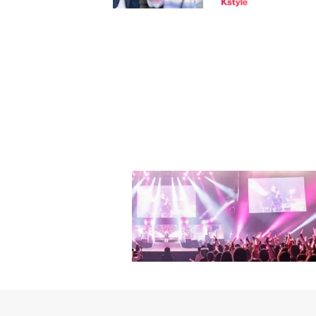
方々に、僕たちが成長し
演することが決定した。このた
力と歌声に力を入れました」
初のグローバルグループ&TE
は「EJとJOは手足が
れ結成されたグループで、昨年
バー一人一人の特徴と実
オリコンデイリーランキ
けた温かいメッセージも
（2022年12月19日
れるK君、リーダーとし
2月24日公開）でも1位を記
みんなで素晴らしいチーム
unes J-POPチャ
E KOREA」12月号を
ングにランクインするな
MはFirst Howling
イアップ曲となる本番組の
の音楽・バラエティ番組
ちの背中をそっと押すよ
ていく予定だ。来年の1～3月
と番組の良さがさらに増
PRINT」を通じ、日本
番組に合ってる」など興
にあたり「『バズ恋（BU
の中でバズっている感情
方に楽しんでいただけたら
マンスは、デビュー前に。
恋（BUZZ LOVE）
料配信中。この機会に、
日時：毎週木曜夜10時放送
ps://abema.tv/chann
s://www.tiktok.com/@