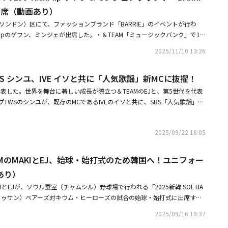
めてみました。◆超豪華！トップアイドルたちが続々参加満面の笑みで踊る
出席（動画あり）
イェナとお揃いのようなジーンズルックで息の合ったダンスを披露したaesp
ソンドン）区にて、ファッションブランド「BARRIE」のイベントが行わ
務所の後輩であるジャン・ハオ＆キム・ギュビンとのチャレンジ動画などが話題
ckFlipのゲフン、ミンジェが出席した。・＆TEAM「ミュージックバンク」で1
X TOGETHERのボムギュ、ENHYPENのジョンウォン、＆TEAMのEJまで、H
で早くも3冠達成・KickFlip、今年の目標は「年末授賞式のステージと新
コラボも反響を呼びました。他にもITZYのユナ、TREASUREのソ・ジョンフ
2025/11/10 13:26
Eのパク・ゴヌク、VIXXのエン（チャ・ハギョン）、チョ・スンヨン（WOOD
ェヨン、KISS OF LIFEのJULIE、宇宙少女のダヨン＆ソンソ、チュウ、P1Har
WS シンユ、IVE イソと共に「人気歌謡」新MCに抜擢！
ョンジュン、「BOYS II PLANET」に出演したチェ・リブなど、多くのアイドル
表した。世界を舞台に著しい成長が際立つ＆TEAMのEJと、第5世代を代表
agramで見る @_yenacoreがシェアした
TWSのシンユが、既存のMCであるIVEのイソと共に、SBS「人気歌謡」の
げる。シンユは昨年、「人気歌謡」スペシャルMCとして出演した際、徹底し
稿◆ファン歓喜！IZ*ONEメンバーや日本アイドルも登場IZ*ONEのメンバー
生放送をリードし、注目を集めた。また番組のウェブコンテンツ「売店に行
ックを祝福。LE SSERAFIMのキム・チェウォンは、チェ・イェナと手の角
2025/09/22 16:05
ト・シンユとして活躍し、意欲的な姿とユニークな魅力まで披露し、制作陣
揃った息ぴったりのダンスバージョンと、猫の手をつけたキュートバージョ
Cを務めることになったEJは、日本ですでにミリオン認定を受け、世界中に
たSAY MY NAMEの本田仁美とのダンスチャレンジは、チェ・イェナが本田
ンの集まり）を形成した＆TEAMのリーダーだ。韓国での正式デビューを控
い様子が目を引きました。さらに、最近韓国の音楽番組「M COUNTDOW
EAMのMAKIとEJ、始球・始打式のため韓国へ！ユニフォー
テージを披露してきたEJは、いつも明るいエネルギーと情熱的な姿で制作
きな反響を呼んでいるCUTIE STREETから、桜庭遥花も参加。それぞれ雰
あり）
チームを率いる統率力とステージ掌握力が際立つEJが、まだ見せたことのな
クで踊る2人に「推しと推しのコラボ」「可愛すぎる」など、熱い反応が寄
AKIとEJが、ソウル蚕室（チャムシル）野球場で行われる「2025新韓 SOL BA
伝えると期待が集まっている。既存のMCイソは、シンユ、EJと新たなケミ
E 101 JAPAN THE GIRLS」出演時にチェ・イェナと対面していた桜庭遥花
山（ドゥサン）ベアーズ対キウム・ヒーローズの試合の始球・始打式に出席する
の相性）を予告した。過去1年5ヶ月間、安定した司会進行で番組を牽引し
レンジ撮らせていただきました！ とっても綺麗で優しくて素敵な方でし
際空港を通じて韓国に向かった。・&TEAM、韓国デビューを控え「ロッキ
ートナーたちと出会い、より多彩な姿を見せる予定だ。「人気歌謡」の制作
きて幸せでした！ ありがとうございます、愛しています！」と喜びを伝え
2025/09/16 19:37
！生バンドアレンジに会場熱狂・「MUSIC BANK」日本公演、12月に国立
誇るEJとシンユが『次世代リーダーズ』として新しいシナジー（相乗効
も、桜庭遥花と共にCUTIE STREETの「かわいいだけじゃだめですか？」