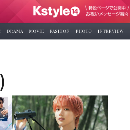
C
DRAMA
MOVIE
FASHION
PHOTO
INTERVIEW
)