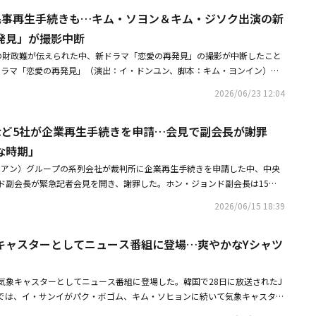
開始を申請し、15日にはJTBCも再生申請をした。ただしJTBCは、14日
雨の時期に備えるため撮影を中断した。約1ヶ月間の再整備期間を設け、そ
で民事再生手続きも…キム・ソヨン＆キム・ジソク出演の新
始の保留決定申請書を提出し、自律構造調整支援（ARS）プログラムを希望
だ」と伝えた。また、JTBCが人気バラエティ「冷蔵庫をよろしく」と新バ
にしている状態だ。裁判所がこれを承認すれば再生手続きの開始を保留でき
除く全てのバラエティ番組の撮影を中断するという報道が出たが、JTBCは
発見」が撮影中断
放送界の注目が高まっている。このように、JTBCと中央グループの流動性
収録中断になったという報道は事実無根だ。全てのバラエティが予定された
の財政難が伝えられた中、新ドラマ「恋愛の再発見」の撮影が中断したこと
、今後のドラマやバラエティ番組の制作スケジュールに及ぼす影響にも関心
予定通り収録予定だ」と表明した。・財政難のJTBC、バラエティ番組「冷
新ドラマ「恋愛の再発見」（演出：イ・ドンユン、脚本：キム・ヨンイン）の
中、新ドラマ「恋愛の再発見」はスケジュールの調整に入った。22日、制
どおり撮影か放送界の関心集まる・JTBC、財政難で民事再生手続きもキ
Newsenに撮影中断について、「台本の内容が十分でなく、完成度を高め、
高め、梅雨のシーズンを考慮して、1ヶ月間の再整備の時間を設ける」と明
ク出演の新ドラマ「恋愛の再発見」が撮影中断・韓国放送局JTBCなど5社が
2026/06/23 12:04
撮影を中断した」と明かした。さらに「恋愛の再発見」側は「約1ヶ月間の
発見」は、離婚した夫婦が同じ職場に勤めることになり互いを再発見してい
見で副会長が謝罪「歴史上最も困難な時期」
後撮影を再開する予定」と述べ、中央グループの経営難による撮影中断説は
型のオフィスヒューマンロマンスで、キム・ソヨン、キム・ジソク、ユン・
Cなど5社が企業再生手続きを申請…会見で副会長が謝罪
見」は中央グループ傘下のコンテンツ制作会社SLLがスタジオヒム、アルキ
スレへが出演を確定し、撮影を進行してきた。一部では、今回の撮影の一時
作し、JTBCで2026年下半期の放送を予定している作品だ。しかし、6月1
な時期」
関係しているのではないかという、懸念混じりの視線も向けられている。一
発表してからわずか12日後に伝えられた今回の知らせに、ファンの間では不
番組は稼働していることが推測された。ナポリマフィアこと、シェフのクォ
ュンアン）グループの系列会社が裁判所に企業再生手続きを申請した中、中央
では放送延期の可能性についても懸念の声が上がっている状況だ。「恋愛の
、自身のSNSに「『冷蔵庫をよろしく』の撮影」という短い文章とともに写真
ド副会長が緊急記者会見を開き、謝罪した。ホン・ジョンド副会長は15
婦が同じ職場に勤めることになり互いを再発見していく過程を描いた生活密
ン・ソンジュンは、明るい表情でヘアメイクをしている姿だ。企業の危機に
記者会見を開き、「このような状況を招き、物議を醸した点について心より
ンロマンスで、キム・ソヨン、キム・ジソク、ユン・ヒョンミン、ファン・
2026/06/15 18:39
念される状況の中、バラエティ番組の収録の知らせは、ネットユーザーたち
社はこれまで経営安定のために最善を尽くしてきましたが、対外的な経済情
TBCと中央ホールディングス、コンテンツリー中央、メガボックス中央、中
る。果たしてJTBCがこの危機をどのように突破していくのか、放送界の関
低下による資金繰りの悪化など、様々な理由により本日の不可避な選択をせ
プ系列会社は最近、資金繰りの悪化などを理由に裁判所に回生手続き（日本の
TBC、財政難で民事再生手続きもキム・ソヨン＆キム・ジソク出演の新ドラ
キャスターとしてニュース番組に登場…爽やかなYシャツ
と明らかにした。続けて「JTBC、MEGABOX、コンテンツリー中央など、
き）を申請している。・【PHOTO】キム・ソヨン、始球式に登場美しい投
影中断・韓国放送局JTBCなど5社が企業再生手続きを申請会見で副会長が謝
はじめとする利害関係者の皆様に、改めて心よりお詫びの言葉を申し上げま
ク＆イ・ジュミョン、ハワイデートの目撃談が登場カップルリングも？過去
期」
復を最優先課題として掲げ、最後まで最善を尽くします」と述べた。また
気象キャスターとしてニュース番組に登場した。韓国で28日に放送されたJ
会社の役職員の皆様も、大きな衝撃を受け、大変不安に思われていることと
」では、イ・サンイがパク・ボゴム、キム・ソヒョンに続いて気象キャスター
のために必要なあらゆる手段を講じるつもりであり、雇用の安定など、血の
ャツに黒いパンツを合わせたきちんとした姿で登場。「俳優のイ・サンイで