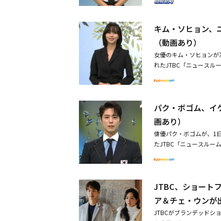
にじむような努力を傾け
す」と挨拶し、目を引い
引企業の役職員の誰もが
イ』でフェンシング国家
えた。それとともに「北
キム・ソヒョン、
算された動きで勝負する
は中断することなく正常
と意気込みを語った。彼
（動画あり）
ても「これまで経営陣は
内陸各地に小雨が通り過
に、可能なあらゆる方策
女優のキム・ソヒョンが
ることをお勧めします」
したことで、やむを得ず本
れたJTBC「ニュース
な夏をお過ごしください
ス、中央P＆Iが裁判所
「こんにちは。私は女優
なったメダリストたちが
会社を整理（清算）する
送されるドラマ『グッド
ち向かって戦う、コミカ
ながら会社を正常化する
過するように、今日は私
ンセらが共演し、韓国で3
今回の決定は、中央グル
パク・ボゴム、イ
ースを着て淡麗なビジュ
韓民国のメディア・コン
た。最後には「今週はず
画あり）
す」と知らせた。また「
と挨拶した。これに先立
俳優パク・ボゴムが、1
で本来の業務と顧客サー
に放送された「ニュース
たJTBC「ニュースル
後、経営陣は裁判所およ
「グッドボーイ」は、特
旗が付いた韓国代表のユ
常化を含む経営安定化を
かけ、不正と反則がはび
す」と爽やかなコメント
歴史上、最も困難な時期
国で31日の午後10時4
わい熱気を感じるでしょ
ば、私たちは必ず今回の
JTBC、ショート
も気温が次第に上がり、
て「私自身も最高経営陣
分の間、寒暖差が大きい
努力を尽くします」と付け
ア＆チェ・ウンが
ク・ボゴムはJTBCの
借入を満期内に償還でき
JTBCがブランデッドショ
ムの警察官ユン・ドンジ
中央ホールディングスをは