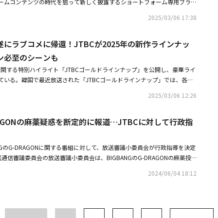
ームコンテンツの時代を狙って新しく披露するショートフォーム専用ブラン
宣伝した。パク・ボゴムの次期作である「グッドボーイ」は、特別採用で警
14日に企業再生手続きを申請した。
組み合わせて誕生した名前で、短く簡潔に面白いショートフォームコンテンツ
ちが、メダルの代わりに警察手帳を首にかけ、不正と反則がはびこる世の中
2025/03/06 17:38
り込まれている。JoyTBCは韓国市場ではなく、海外市場をターゲットに、
ミカルアクション青春捜査ドラマだ。韓国で31日の午後10時40分から初放
）でのローンチを皮切りに日本、アメリカ、東南アジアなど、有力ショートフ
ム、約9年ぶりに「1泊2日」出演！コヨーテ キム・ジョンミンとの思い出を
にラブコメに帰還！JTBCが2025年の新作ラインナッ
と多様な協力チャンネルを構築し、グローバルショートフォーム市場に進出
ム・ソヒョン主演、新ドラマ「グッドボーイ」メインポスター2種を公開
じてショートフォームドラマからバラエティ、ドキュメンタリーなど、多様なオ
ン必至のシーンも
年間12タイトル以上楽しめるとのことで、期待が高まっている。コミュニケ
に関する特別ハイライト「JTBCゴールドラインナップ」を公開し、豪華ライ
イ・ミンスチーム長は「短いコンテンツを好む現代人の好みに合わせたショ
ている。韓国で最近放送された「JTBCゴールドラインナップ」では、各作
が、市場性の高さで世界的に注目を集めている。コンテンツはもちろん、マ
ト、出演俳優たち自ら作品を紹介するシーンなどが視聴者に届けられた。
ショートフォームコンテンツに集まっている。このようなグローバルトレン
2025/03/06 12:26
国でも美しい」「グッドボーイ」「マイ・ユース」の5作品の全体像が明ら
、コンテンツとコマースを組み合わせたショートフォームビジネスを展開する
高まっている。特に、ソン・ジュンギの今年最初の出演作となる「マイ・ユ
た。発表と共にJoyTBCが展開するコンテンツパレードの始まりを知らせる
DRAGONの麻薬疑惑を断定的に報道…JTBCに対して行政指
では、チョン・ウヒとのロマンスが予告された。彼は、人気子役として一世
「ビューティフルCEOソ・ヘリム」（脚本：ビチュ、カビンジ、演出：チ
はフローリストとして平穏に暮らすソン・ウへを演じる。穏やかな表情と、
心が集まっている。「ビューティフルCEOソ・ヘリム」は婚外子として産ま
者の目を引いた。チョン・ウヒは、ある目的のために彼の元を訪れるエンタ
在とみなし、静かに暮らしていたソ・ヘリムが、異母兄弟たちの計略ですべ
ANGのG-DRAGONに関する番組に対して、放送審議小委員会が行政指導を決定
ム長ソン・ジェヨンを演じる。2人が対面するシーンでは、ゆったりとした
死後回帰し、以前の人生とは異なり、主導的で積極的な人生を送り、異腹兄
通信審議委員会の放送審議小委員会は、BIGBANGのG-DRAGONの麻薬投
れるロマンスが予告され、早くも大きな関心を集めている。「JTBCゴール
陰謀に打ち勝ち、グローバルビューティ産業のアイコンかつ、トップの化粧
彼の名誉を毀損したという意見が提起されたJTBCの番組に対し、行政指導
の他にも、今年の期待作とされているドラマたちが視聴者を魅了した。イ・
2024/06/04 18:12
ていく物語だ。映画「感動注意報」で共演した女優ホン・スアと俳優チェ・ウ
。JTBC「上岩洞（サンアムドン）クラス」は、出所不明の動画を根拠に、
技術」は、伝説の交渉人と呼ばれる大手企業のM＆A専門家と、そのチーム
・ヘリム役と投資家のクォン・オジュン役で再会し、関心を集める。また、
が不明瞭だ」「行動がおかしい」とし、これに対する苦情が寄せられた。また
彼は劇中、交渉界の白蛇と呼ばれるユン・ジュノを熱演。放送以前から斬新
美と繊細なミザンセーヌを見せたチン・ヒョク監督が演出を手掛け、ウェル
GONの麻薬疑惑を断定するような内容を放送した。JTBCは「G-DRAGONの
イ・ジェフンは、ハイライト映像を通じてジュノのカリスマ性を改めて強調
ドラマの誕生を期待させる。
ディアが同時に報道したが、JTBCだけが唯一責任を持って謝罪した。今回
しい」は、80歳の姿で天国に到着したイ・ヘスク（キム・ヘジャ）が、30