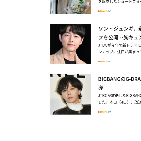
を席巻したショートフォ
と愛をお願いします」と
ルト宣言の2日後である
ドだ。JoyとJTBCを
察になったメダリストた
を届けるという意味が盛
に立ち向かって戦う、コ
中国の抖音（DouYin
送される。・パク・ボゴ
ソン・ジュンギ、遂
ォームプラットフォーム
語る・パク・ボゴム＆キ
する。JoyTBCを通
プを公開…胸キュ
リジナルコンテンツを1
JTBCが今年の新ドラマ
ーションコンテンツ局の
ンナップに注目が集まっ
ートフォームコンテンツ
品のあらすじやハイライ
ーケティングの力量まで
「交渉の技術」「君は天
ドに合わせてJTBCは
かになり、早くも期待が
計画だ」と抱負を明かし
BIGBANGのG-
ース」のハイライト映像
ショートフォームドラマ
を風靡したものの、現在
導
ン・ヒョク）に対する関
新鮮なエプロン姿も視聴
れ、自分自身を罪深い存
JTBCが放送したBIGB
ーテインメント社のチー
てを失って殺された後、
した。本日（4日）、放送
ムードの中で繰り広げら
弟たちのあらゆる計略と
薬疑惑が浮上した当時、
ドラインナップ」ではこ
品会社のCEOに成長し
である「勧告」を決めた
ジェフン主演の「交渉の
ンがそれぞれCEOのソ
「G-DRAGONの発音
の活躍を描くドラマだ。
「オク氏夫人伝」で映像
「事件班長」も、G-DRA
な銀髪姿で注目を集めた
メイドショートフォーム
事件と関連し、多くのメ
した。「君は天国でも美