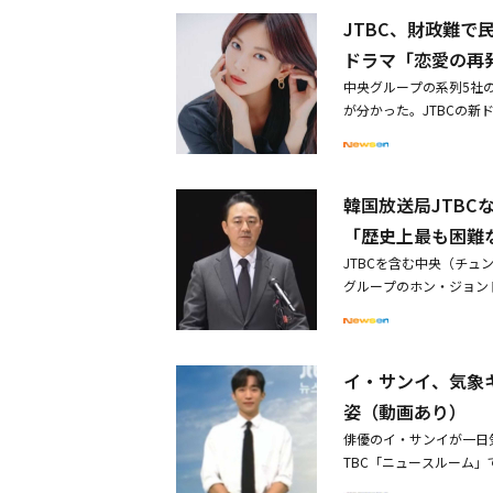
央が相次いで再生手続きの
なく、完成度を高め、梅
JTBC、財政難
に裁判所へ再生手続き開
の後撮影を再開する予定
するという意志を明らか
ラエティ「恋愛戦争」を
ドラマ「恋愛の再
るため、裁判所の判断に
「バラエティが全面的に
中央グループの系列5社
危機が現実化したことで
スケジュールに従って、
が分かった。JTBCの
が集まっている。そんな
蔵庫をよろしく」は通常
関係者は昨日（22日）、
作陣は「台本の完成度を
ム・ソヨン＆キム・ジソ
梅雨の時期に備えるため
らかにした。「恋愛の再
企業再生手続きを申請会
再整備期間を設け、その
く過程を描いた生活密着
韓国放送局JTB
否定した。「恋愛の再発
ヒョンミン、ファン・ウ
ミスタメディアとともに制
「歴史上最も困難
中断が会社の財政危機に
0日にキャスティングを
方で、一部のバラエティ
JTBCを含む中央（チ
安が広がっている。一部
ン・ソンジュンは22日
グループのホン・ジョン
再発見」は、離婚した夫
を掲載。写真の中のクォ
日、中央日報ビルで緊急
着型のオフィスヒューマ
よって制作への支障が懸
お詫び申し上げます。会
ウスレへが出演する。J
の大きな注目を集めてい
勢の悪化や信用格付けの
央P＆Iなど中央グルー
心が集中している。・J
イ・サンイ、気象
ざるを得なくなりました」
民事再生に相当する手続
マ「恋愛の再発見」が撮
数多くの債権者や株主を
姿（動画あり）
球フォーム・キム・ジソ
罪「歴史上最も困難な時
す」とし「皆様の被害回
動画が再び話題に
俳優のイ・サンイが一日
「今回の事態に直面した
TBC「ニュースルーム
察します。迅速な正常化
に変身した。彼は白いシ