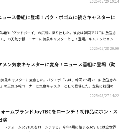
ます」とし「私は本日の再生申請を、放送という国家的な資産を保存し、取
2025/05/29 19:14
た。イ・サンイは「今週土曜日から放送されるJTBCドラマ『グッドボー
再び安定感を取り戻すための、新たな始まりにしたいという考えです」と伝
代表出身の警察、キム・ジョンヒョン役を演じています」とし、「精巧に計
中米ワールドカップの中継などをはじめとする、会社それぞれの本来の業務
ニュース番組に登場！パク・ボゴムに続きキャスターに
フェンシングのように、今日は私が鋭い分析を交えて天気をお伝えします」
に運営されます」と伝え、謝罪した。ホン・ジョンド副会長は役職員に対し
は明日が事前投票開始日であることに触れながら、天気を紹介。「午後には
、資金の収縮や流動性危機を克服し、グループの経営安定を維持するため
ぎる」と予告した。続けて「投票に向かう際は、携帯に便利な傘を持参され
を模索してきました。しかし、累積した財務負担に資本市場の収縮が長期化
次期作「グッドボーイ」の広報に乗り出した。彼女は韓国で27日に放送さ
と付け加えた。イ・サンイは全国の最高気温まで詳しく説明した後、「健康
日、JTBC、コンテンツリー中央、MEGABOX中央、中央ホールディング
ルーム」の天気予報コーナーに気象キャスターとして登場。キム・ソヒョンは
」とし、天気予報を締めくくった。「グッドボーイ」は、特別採用で警察に
に再生手続きを申請することとなりました」と説明。続けて「再生手続きは、
のキム・ソヒョンです。もう夏が近づいた気がしますね。今週土曜日から放
、メダルの代わりに警察手帳を首にかけ、不正と反則がはびこる世の中に立
2025/05/28 20:00
手続きではありません。裁判所の監督のもとで債務を調整し、営業を継続し
ボーイ』のチ・ハンナ役で皆さんのもとを訪れます。弾丸が的の真ん中を通
ルアクション青春捜査ドラマだ。パク・ボゴム、キム・ソヒョン、オ・ジョ
制度であり、既存の経営陣が管理人として経営を継続することが原則です。
が正確な天気をお知らせします」と天気予報をスタートさせた。黒いワンピ
1日の午後10時40分から初放送される。
ープの本質的な競争力と未来の価値を守り抜くための苦渋の選択であり、大
ケメン気象キャスターに変身！ニュース番組に登場（動
アルを誇ったキム・ソヒョンは、安定した発声と穏やかな声で天気を伝え
テンツ産業の生態系と皆様の職場を守るための、透明で秩序あるプロセスで
っと暑い天気が続きます。暑さに疲れないように体に気をつけてください」
どうぞ、すべてのグループ役職員の皆様におかれましては、それぞれの場所
って、「グッドボーイ」でキム・ソヒョンと共演するパク・ボゴムも26日
日気象キャスターに変身した。パク・ボゴムは、韓国で5月26日に放送され
ビスに揺らぐことなく臨んでいただくよう、切にお願い申し上げます。今
ルーム」に気象キャスターとして出演した。キム・ソヒョンの次期作である
ーム」の天気予報コーナーに気象キャスターとして登場した。左胸に韓国の国
び関係機関と緊密に協力して財務構造を速やかに改善し、上場企業の取引正
別採用で警察になったメダリストたちが、メダルの代わりに警察手帳を首に
ニフォームを着たパク・ボゴムは「初夏、『新しい始まり』が浮かぶ季節で
成し遂げるために、すべての力を集中させます」とし「今は中央グループの
こる世の中に立ち向かって戦う、コミカルアクション青春捜査ドラマだ。韓
2025/05/27 14:22
で天気予報を始めた。彼は「明日の天気もドラマの期待と同じくらい、手ご
です。しかし、役職員の皆様の底力と経営陣の責任ある努力が一つになれ
0分から初放送される。
う」とし、「ソウルのお昼の気温は26度で今日と同じくらい暑く、その後
危機を賢明に乗り越えることができると思っています」と強調した。あわせ
フォームブランドJoyTBCをローンチ！初作品にホン・ス
6月を控えて本格的な夏の暑さが始まるでしょう」と予報した。そして「当
として重い責任感を持ち、中央グループの正常化と再飛躍のためにあらゆる
天気が続きますので、皆さん体調に気をつけてください」と付け加えた。パ
加えた。JTBCは12日、計206億ウォン（約20億6000万円）規模の流動化
出演
新ドラマ「グッドボーイ」で、ボクシングの金メダリスト出身で強力特殊チー
ず、債務不履行（デフォルト）を宣言した。中央グループの持株会社である
ートフォームJoyTBCをローンチする。今年4月に始まるJoyTBCは全世界
ュ役を演じる。彼は天気予報を通じて「皆さん、（作品に）たくさんの関心
じめ、JTBC、コンテンツリー中央、MEGABOX中央、中央P＆Iが、デフォ