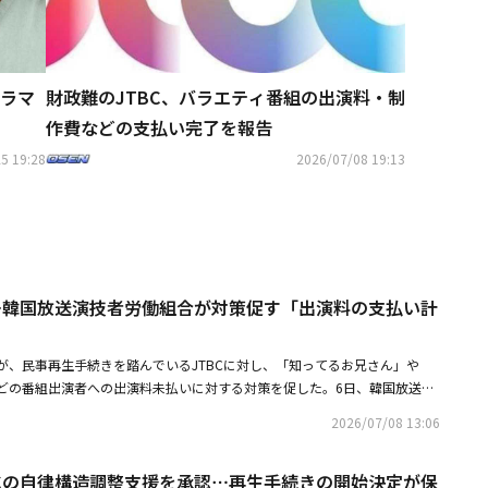
ラマ
財政難のJTBC、バラエティ番組の出演料・制
作費などの支払い完了を報告
5 19:28
2026/07/08 19:13
に…韓国放送演技者労働組合が対策促す「出演料の支払い計
が、民事再生手続きを踏んでいるJTBCに対し、「知ってるお兄さん」や
どの番組出演者への出演料未払いに対する対策を促した。6日、韓国放送演
演労）はコメントを発表し、「JTBCの企業再生手続き開始以降、演技者に
2026/07/08 13:06
に達している。多数のコンテンツ制作が中断し、出演料の支払いも長期間遅
かわらず、JTBCはこれまで具体的な解決策を提示したり、被害の当事者で
BCの自律構造調整支援を承認⋯再生手続きの開始決定が保
誠実にコミュニケーションを図ろうとするいかなる努力も見せていない」と