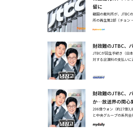
明らかにした。これによ
留に
ん」などの出演者に対し
韓国の裁判所が、JTBC
きたしている。韓演労は
所の再生第2部（チョン・
演者たちの被害金額も数
7月30日まで再生手続
撮影中断による現場の混
生手続きに入る前に、債
ん、今後の支払い日程を
度である。裁判所は1ヶ
ような沈黙は、長年コン
財政難のJTBC
企業はこの期間中、債権
た。さらに、「JTBC
律的に交渉する。期間内に
JTBCが回生手続き（
で、未払いの出演料と再
とになり、協議が決裂し
対する出演料の支払いに遅
協議できる公式のコミュ
Cは今月12日、総額20
対し「回生手続きに伴い
とも明かした。韓演労は
務不履行（デフォルト）
ている」と明らかにした
利は常に後回しにされて
め、JTBC、コンテンツ
く」「離婚熟慮キャンプ
者の出演料を賃金に準じ
4日に企業再生手続きを
入金されていないと報じ
よび労組に説得力のある代
ー中央、メガボックス中
連絡を入れ、了解を求め
億ウォン（約20億6,0
財政難のJTBC
「支給をしないというこ
を宣言した。中央グルー
か…放送界の関心
ているとつけ加えた。JT
ー中央、メガボックス中
206億ウォン（約27億
に償還できず、債務不履
請した。これに関連し、
と中央グループの系列会
リー中央、中央P＆I、メ
JTBCのバラエティ番
る。中央グループの今回
にも影響が及んでいるの
った。2日後の14日に
ドラマ「恋愛の再発見」