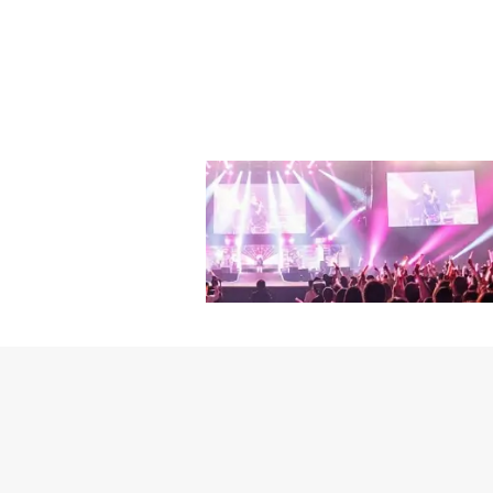
の報道についてもう一度
代当時の姿に若返った夫
G-DRAGONは、3億
タジーロマンス。天国で
療のための活動を行う「JUS
ーリーが視聴者の好奇心
ON、久しぶりの公の場韓
出演陣の活躍も見逃せな
の財団「JUSPEACE Fo
ッドボーイ」のハイライ
となったメダリストたち
ドンウクがヤクザ一家の
家族と自身の置かれた環
だ。彼の初恋相手ミヨン
ンスにも関心が集まって
見せつけているだけに、
マまで、出演作を一挙紹
うに様々な経験をしてほしい」 この投稿をInstagramで見る JTBC 드라마 공식 인
ma)がシェアした投稿