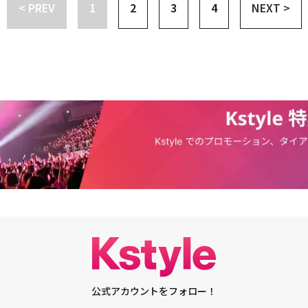
謝罪する。今後の報道により気を配る」と伝えた。麻薬の濡れ衣を晴らした
< PREV
1
2
3
4
NEXT >
コ・ナクジュン（ソン・ソック）と再会したことから繰り広げられるファン
ウォン（約3300万円）を寄付し、麻薬撲滅および麻薬中毒になった青少年の治
の再会が幸せなことばかりではなかったと明らかになり、予測不可能なスト
PEACE Foundation」を設立し、注目を集めた。・BIGBANGのG-DRAG
をくすぐる。ハン・ジミン、イ・ジョンウン、リュ・ドクファンなど、豪華
国の国立大KAISTのトークショーに参加へ・G-DRAGON、麻薬撲滅のため
い。パク・ボゴムとキム・ソヒョンの共演で以前から話題を呼んでいた「グ
undation」を設立約3300万円を寄付
ト映像では、個性豊かなキャラクターたちが改めて紹介され、特例で警察官
の姿が注目を集めた。彼らが繰り広げる迫力のアクションにも注目だ。イ・
3代目を演じるのは、「優しい男の物語」。ヘミングウェイに憧れる一方で
境、愛を守るために奮闘するソクチョル役で、新たな魅力を披露する予定
を演じるのは、イ・ソンギョン。2人が織りなす人間味あふれる笑いとロマ
いる。今年も話題作が目白押しのJTBC。豪華出演陣が次々と新鮮な魅力を
視聴者の期待も高まるばかりだ。・ソン・ジュンギの新人時代から最新ドラ
介！・ソン・ジュンギ「二人の子供、僕とケイティ半分ずつ似ている妻のよ
스타그램(@jtbcdra
公式アカウントをフォロー！