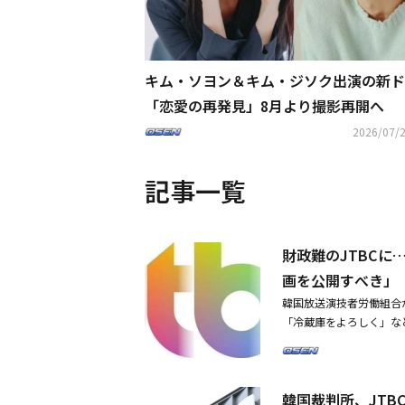
キム・ソヨン＆キム・ジソク出演の新ド
「恋愛の再発見」8月より撮影再開へ
2026/07/2
記事一覧
財政難のJTBC
画を公開すべき」
韓国放送演技者労働組合
「冷蔵庫をよろしく」な
技者労働組合（以下、韓
対する被害が深刻な水準
延している。それにもか
韓国裁判所、JT
ある演技者や労働組合と