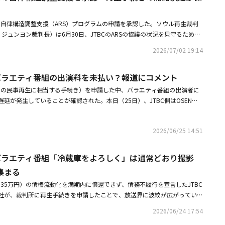
ると、JTBCは看板バラエティ番組「冷蔵庫をよろしく」「知ってるお兄さ
ても出演料を期日通りに支払うことができず、再放送料の支払いにも支障を
の自律構造調整支援（ARS）プログラムの申請を承認した。ソウル再生裁判
、JTBCが支払うべき再放送料さえも再生手続きによって凍結しており、出
ジュンヨン裁判長）は6月30日、JTBCのARSの協議の状況を見守るため、
十億ウォン（数億円）に上るとしている。また、韓演労は「JTBCは未だに
きを開始するか否かの判断を保留すると明らかにした。ARSとは、本格的な再
乱を収拾する案を出しておらず、未払いの出演料の規模や返済計画はもちろ
2026/07/02 19:14
権者らと自ら猶予期間を設けて円満に合意できるよう、裁判所が支援する制
知らせることにも非常に消極的な態度に終始している。被害者に向けたこの
月単位で、最大3ヶ月まで再生手続きの開始決定を保留することができる。
テンツを共に作ってきた演技者たちに対する明白な責任回避だ」と指摘し
、バラエティ番組の出演料を未払い？報道にコメント
者らと融資の満期延長、債務の調整、新規資金の流入（投資誘致）などを自
の撮影中断によって職を失った演技者たちに誠実に説明し、対策を講じる一方
合意が成立すれば、JTBCは再生申請を取り下げ、ARS方案を実行するこ
日本の民事再生に相当する手続き）を申請した中、バラエティ番組の出演者に
放送料の現状および支払い日程を明確に公開すべきだ。演技者や労働組合と
た場合は、裁判所が再生手続きを開始するか否かを決定する。先立ってJTB
延が発生していることが確認された。本日（25日）、JTBC側はOSENに
ニケーション窓口を設け、定期的に対話する責任のある姿勢を示すべきだ」
6億ウォン（約20億6,000万円）規模の流動化借入を満期内に償還できず、債
、一部で遅延の問題があったが、裁判所の手続きに合わせて入金処理を進め
、「これまで放送局や制作会社に財政的な問題が発生する度に、演技者の権
を宣言した。中央グループの持株会社である中央ホールディングスをはじ
。これに先立ち、あるメディアは「知ってるお兄さん」「冷蔵庫をよろし
きた。今回の事態で再び演技者が疎外されることのないよう、JTBCは演技
リー中央、メガボックス中央、中央P＆Iが、デフォルト宣言の2日後である1
2026/06/25 14:51
」など、JTBCのバラエティ番組の出演料が、予定された支給日を過ぎても
て優先的に弁済できる方策を模索し、これに関連して当事者である演技者お
申請した。一方、裁判所はJTBCを除く中央ホールディングス、コンテンツリ
た。報道によると、JTBCは各所属事務所に出演料の支給を延期するという
替案を提示すべきだ」と強調した。先立ってJTBCは今月12日、総額206
央、中央P＆Iの再生手続きの開始を決定した。
たという。JTBCのバラエティ番組に出演中のある芸能事務所の関係者は、
00万円）規模の流動化借入を満期内に償還できず、債務不履行（デフォルト）
、バラエティ番組「冷蔵庫をよろしく」は通常どおり撮影
とではなく、遅れるという説明を受けた」と明かしながらも、状況を注視し
プの持株会社である中央ホールディングスをはじめ、JTBC、コンテンツリ
集まる
BCは12日、計206億ウォン（約20億6000万円）規模の流動化借入を満期内
央、中央P＆Iが、デフォルト宣言の2日後である14日に企業再生手続きを申
3,835万円）の債権流動化を満期内に償還できず、債務不履行を宣言したJTBC
行（デフォルト）を宣言した。その後、中央ホールディングス、コンテンツ
「知ってるお兄さん」や「冷蔵庫をよろしく」「離婚熟慮キャンプ」など、
社が、裁判所に再生手続きを申請したことで、放送界に波紋が広がってい
ガボックス中央、JTBCが相次いで回生手続きを申請した。番組の制作環境
組の出演者に対する出演料の支払いが遅れていることが明らかになった。
の再生事態は、12日にJTBCが債権流動化を償還できなかったことから始ま
ではないかという懸念が広がる中、キム・ソヨン＆キム・ジソクら出演の新
2026/06/24 17:54
は、中央ホールディングスとコンテンツリー中央、中央P＆I、メガボックス中
の撮影が中断。しかし、経営難によるものではなく、「台本の内容が十分で