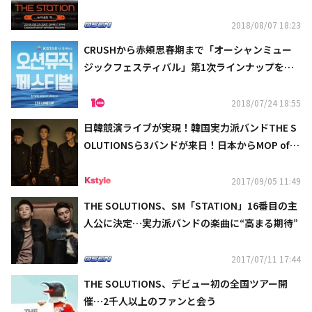
2018/08/07 18:23
CRUSHから赤頬思春期まで「オーシャンミュー
ジックフェスティバル」第1次ラインナップを公
開！
2018/07/24 18:55
日韓競演ライブが実現！韓国実力派バンドTHE S
OLUTIONSら3バンドが来日！日本からMOP of H
EAD＆TAMTAMが参戦
2017/09/05 11:49
THE SOLUTIONS、SM「STATION」16番目の主
人公に決定…実力派バンドの楽曲に“高まる期待”
2017/07/11 17:44
THE SOLUTIONS、デビュー初の全国ツアー開
催…2千人以上のファンと会う