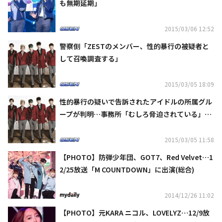
も無期延期」
2015/03/06 12:52
警察側「ZESTのメンバー、性的暴行の被疑者と
して召喚調査する」
2015/03/05 18:09
性的暴行の疑いで告訴されたアイドルの所属グル
ープが判明…事務所「むしろ脅迫されている」と
否定
2015/03/05 11:58
【PHOTO】防弾少年団、GOT7、Red Velvet…1
2/25放送「M COUNTDOWN」に出演(総合)
2014/12/26 11:02
【PHOTO】元KARA ニコル、LOVELYZ…12/9放