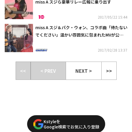
miss A スジら豪華リレー広報に乗り出す
2017/05/22 15:44
miss A スジ＆パク・ウォン、コラボ曲「待たない
でください」温かい雰囲気に包まれたMVが公
開“春風のような旋律”
2017/02/28 13:37
<<
< PREV
NEXT >
>>
Kstyleを
Google検索でお気に入り登録