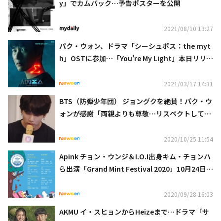
y」でカムバック…予告ポスターを公開
2021/08/10 13:27
パク・ウォン、ドラマ「シーシュポス：the myt
h」OSTに参加…「You're My Light」本日リリー
ス
2021/03/17 14:31
BTS（防弾少年団） ジョングクを絶賛！パク・ウ
ォンが感謝「両親よりも尊敬…リスペクトしてい
るグループ」
2020/10/25 11:54
Apink チョン・ウンジ＆I.O.I出身キム・チョンハ
ら出演「Grand Mint Festival 2020」10月24日＆
25日開催
2020/09/28 16:03
AKMU イ・スヒョンからHeizeまで…ドラマ「サ