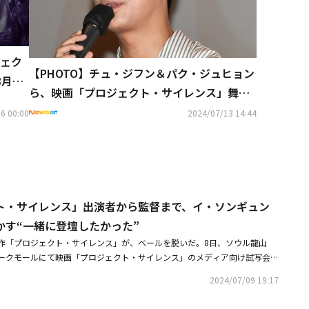
ェク
【PHOTO】チュ・ジフン＆パク・ジュヒョン
8月の
ら、映画「プロジェクト・サイレンス」舞台
挨拶に出席
6 00:00
2024/07/13 14:44
ト・サイレンス」出演者から監督まで、イ・ソンギュン
かす“一緒に登壇したかった”
作「プロジェクト・サイレンス」が、ベールを脱いだ。8日、ソウル龍山
パークモールにて映画「プロジェクト・サイレンス」のメディア向け試写会お
、俳優のチュ・ジフン、キム・ヒウォン、キム・スアン、パク・ヒボン、キ
2024/07/09 19:17
た。同作は、濃い霧の中、連続追突事故が起き、崩壊危機の空港大橋に放た
験犬から生き残るために極限の死闘を繰り広げる人々の物語を描く。試写会