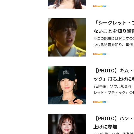
ョ・チャンヒョン、パク
ャ・ジョンウォン役を引
た。
た。・Secret出身ヒ
彼が、「プロジェクト・
少女、大学修学能力試験
期待を高めている。「神
「シークレット・
ファン層を獲得している
ないことを知り驚
車運転手のチョ・バクに
めて息を合わせる2人の
※この記事にはドラマの
もなき野良犬の輪舞」「
つわる秘密を知り、驚愕
優のキム・ヒウォンは、
ク」第8話では、ウィ・
感を吹き込む。ここで貫
ィ・イェナムは、自身が
オクを演じ、愉快な魅力
ム・ヨオク（チャン・ミ
ンを圧倒する役者を意味
【PHOTO】キ
引きずり下ろし、自身が
ク・ジュヒョンが姉妹の
ジェニー・チャン（キム
ック」打ち上げに
チャ・ジョンウォンのか
に「あんたが仕出かした
7日午後、ソウル永登浦
キム・テウが指名された
ではない事実を知らせた
レット・ブティック」の
あるキム・スアンがチャ
老人が、ウィ・イェナム
ョンス、リュ・スンス、
ケミ（ケミストリー、相
ナムは泣きながら幼い頃
が参加した。・キム・ソ
の現場になるというリア
いのに、考えてみたら私
然に」 キスからはじま
される圧倒的なスケール
憎くてたまらないけど、
【PHOTO】ハン
演、新ドラマ「シークレ
控えている。
いかない」と本音を打ち
上げに参加
20日午後、ソウル永登