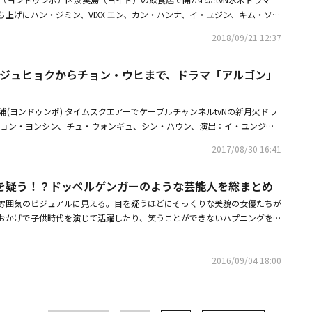
上げにハン・ジミン、VIXX エン、カン・ハンナ、イ・ユジン、キム・ソラ
メラに向かって笑顔を見せた。・チソン＆ハン・ジミン主演作「 知ってる
2018/09/21 12:37
月より日本初放送決定！・VIXX エン、メンバーからのプレゼントの前で記念シ
に感謝を伝える
ム・ジュヒョクからチョン・ウヒまで、ドラマ「アルゴン」
浦(ヨンドゥンポ) タイムスクエアーでケーブルチャンネルtvNの新月火ドラ
チョン・ヨンシン、チュ・ウォンギュ、シン・ハウン、演出：イ・ユンジョ
かれ、キム・ジュヒョク、チョン・ウヒ、シン・ヒョンビン、パク・ヒボン、
2017/08/30 16:41
した。
を疑う！？ドッペルゲンガーのような芸能人を総まとめ
雰囲気のビジュアルに見える。目を疑うほどにそっくりな美貌の女優たちが
おかげで子供時代を演じて活躍したり、笑うことができないハプニングを体
。自他共に認める芸能界のそっくりスターを調べてみた。ソン・イェジン＆
・スジン3人とも清純な美しさを吸収したようなビジュアルを誇る。そのた
2016/09/04 18:00
ョン・スジンは、ソン・イェジンが演じる役の子供時代を担当したこともあ
日韓国で公開された映画「ラスト・プリンセス」で、キョン・スジンは201
の黙示録～」でソン・イェジンの幼い頃を演じた。二人はデビュー当初から
りな美貌で名前を知らせた。ハン・ヒョジュ＆シン・セフィ二人もやはり、