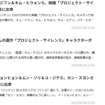
ュ・ジフン＆キム・ヒウォンら、映画「プロジェクト・サイ
で、キム・テゴン監督は「イ・ソンギュンさんも一緒だったらよかったの
段階から現場まで、すべての装置、空間を理解しなければならなかった。僕
会に出席
・ソンギュンさんが一緒に考えてくれた。動線やキャラクターの感情につい
ヨンサン）CGVで行われた映画「プロジェクト・サイレンス」のメディア向
。各要素について議論を交わし、映画全体の答えを探していった」と述べ
会が開かれ、チュ・ジフン、キム・ヒウォン、キム・スアン、パク・ヒボ
映画祭」で上映された同作。韓国での公開が遅くなったことに対して監督は
出席した。韓国で7月12日に公開される同作は濃い霧の中、連続追突事故が
、完成度が高くなるのではないか、という期待があった。そのため、再び後
2024/07/08 16:56
橋に放たれた統制不能の軍事用実験犬から生き残るために極限の死闘を繰り
い時期に公開したいと考え、今公開することになった」と説明した。レッカ
。・イ・ソンギュンさんの遺作「プロジェクト・サイレンス」キャラクター
するチュ・ジフンは、劇中、衝撃的なビジュアルを披露する。彼は「駄目に
んの遺作「プロジェクト・サイレンス」キャラクターポ
ンギュンさんの遺作「プロジェクト・サイレンス」メインポスターと予告編
ない。映画好きな人間として、子供時代から見てきた様々なキャラクターの
だ。このキャラクターは、作品の中で助けになると判断すると、迷わずに楽
くも、監督の方々が僕という役者を様々な分野で使ってくださるので、楽し
イレンス」（監督：キム・テゴン）のキャラクターポスターが公開され、期
」と述べた。また「人は誰でも善良な心、悪い心、思いやり、利己心を持っ
12日に公開される同作は濃い霧の中、連続追突事故が起き、崩壊危機の空港
は、生存競争において自分の安全を真っ先に考える人物だ。素晴らしいとは
の軍事用実験犬から生き残るために極限の死闘を繰り広げる人々の物語を描
2024/06/26 13:43
姿を見て、1990年代の近所のお兄さんたちを思い出した。ガスの配達をし
に閉じ込められた安保室の行政官ジョンウォン（イ・ソンギュン）と、彼の
笑）。東大門（トンデムン）、梨泰院（イテウォン）で『バッグを置いて周
アン）が何かを避け、息を殺して移動している姿が目を引く。留学に行くギ
兄さんたちのイメージも（浮かんだ）。理由はない。このようなイメージを
・ジョンヒョン＆ムン・ソリ＆ユ・ジテら、カン・スヨンさ
港に向かう途中、予期せぬ事故で災難に見舞われた親子が「出ないと。ここ
うと考えて、監督に伝えた。様々なスタイリングを経て誕生したキャラクタ
ん」というジョンウォンの緊迫した台詞のように、史上最悪の災難から脱出
展に出席
ム・ヒウォンは「プロジェクトサイレンス」の責任研究員で、ミステリアス
ている。人生一発逆転を狙うレッカー運転手のチョバク（チュ・ジフン）は
東（ソンドン）区メガボックス（ソンス）店にて、女優カン・スヨンさんの1
博士を演じた。彼は「最初にシナリオを読んだとき、斬新でユニークだなと
な」と、連続追突事故のニュースを聞き、急いで空港大橋に到着するが、す
悼展「カン・スヨン、映画のように長く」に、イ・ジョンヒョン、ムン・ソ
と思った。僕が事件の発端だという設定がよかった」と伝えた。続けて「撮
をしており、尋常でない雰囲気をうかがわせる。事件の発端となった「プロ
ュンフン、パク・サンミン、ムン・グニョン、イェ・ジウォン、イム・ハリ
ルトを敷いて、橋を作るとは思いもよらなかった。撮影前に、該当事件の舞
責任研究員ヤン博士（キム・ヒウォン）は「僕のせいじゃない。あんなもの
2023/05/08 11:29
ク・ヒボン、イム・スルレ監督、キム・ドンホ、パク・ボギュン長官、キ