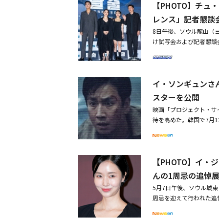
【PHOTO】チ
後に行われた記者懇談会
に」とし、「作品の準備
レンス」記者懇談
が逃していた部分も、イ
8日午後、ソウル龍山（
て、たくさん話し合った
け試写会および記者懇談
た。昨年、「カンヌ国際
ン、キム・テゴン監督が
「もう少し手を加えれば
起き、崩壊危機の空港大
半作業を行った。一番い
広げる人々の物語を描く
ー運転手チョバク役に扮
イ・ソンギュンさ
ポスターを公開・イ・ソ
なるという概念があまり
を公開
スターを公開
魅力を楽しんでいるよう
しむタイプだ。ありがた
映画「プロジェクト・サ
く撮影することができる
待を高めた。韓国で7月
ていると思う。チョバク
大橋に放たれた統制不能
言えない性格を隠さない
く。崩壊直前、空港大橋
ていた怖い人達だった（
娘ギョンミン（キム・ス
りな～』と言っていたお
【PHOTO】イ
ョンミンを見送るため空
具現化するのはどうだろ
から出なければなりませ
んの1周忌の追悼
ーだ」と付け加えた。キ
できるのか、注目を集め
5月7日午後、ソウル城
な雰囲気を漂わせるヤン
「これはめちゃくちゃだ
周忌を迎えて行われた追
感じた。あり得る事件だ
ぐに緊張感あふれる表情
リ、ユ・ジテ、パク・チ
影現場に実際にアスファ
ジェクトサイレンス」の
ョン、イ・チェウン、パ