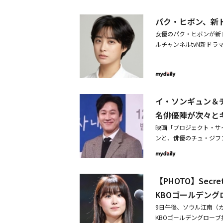
台になる実際の大橋を歩
を作るつもりはなかった
ム・ハンミン監督、ク・
感じだった。その空間に
張感を高めた。スランプ
パク・ヒボン、新
パク・ジョンボム監督、
は劇中、ジョンウォン（
を務める姉ミラン（パク
監督、ヨン・サンホ監督
ターを描いた。彼女は「
女優のパク・ヒボンが新
では「私の後ろにじっと
ン」を発刊ポン・ジュノ
しいが、自由奔放なキャ
ルチャンネルtvN新ド
えて追悼展を開催美しい
撮影することができた」
背景に、階級社会の縮小
彼女は、再び災難映画に
な人間が集まって住む大
じめ、すべての作品が私
裂と恐怖、生存のための
が、この作品を通じてま
ナ・ヒョンギョン役に扮
た。特に「私自身が思春
り前に譲歩を要求する兄
イ・ソンギュン＆
るけど、実際の私はもじ
キャラクターを完成する
名俳優陣が次々と
う。ギョンミンの勇敢な
日々～」「アルゴン」「
もたくさん助けてもらっ
映画「プロジェクト・サ
い魅力と印象的な演技、
た時、どのような変化が
ンと、俳優のチュ・ジフ
ラマ「シークレット・ブ
いつも通っている所が、
キム・テウ、パク・ヒボ
女の複雑な心理を繊細に
供することができるか考
えた俳優たちのキャステ
た、クランクアップを知
スリラーであるだけに、
見えない濃い霧の中、崩
合流、濃霧の中で崩壊直
と、注目ポイントを伝え
【PHOTO】Sec
き残るために奮闘する物
うに各作品でキャラクタ
督が「プロジェクト・サ
キャラクターに早くから
KBOゴールデン
二章：因と縁」で260
チャー 不正捜査官たち
9日午後、ソウル江南（カ
いて再びプロデューサー
ン・ギルホ監督と、「ウ
KBOゴールデングローブ授賞
的な注目を浴びたイ・ソ
ハン・サンウンが手を組