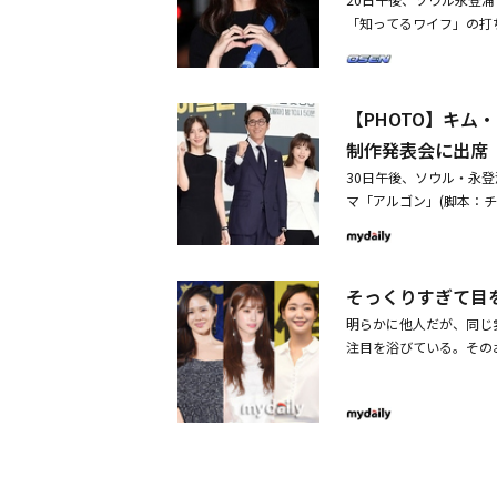
「知ってるワイフ」の打ち
らが参加し、取材陣のカ
ワイフ」Mnetにて11
ョットハン・ジミンと共
【PHOTO】キ
制作発表会に出席
30日午後、ソウル・永登
マ「アルゴン」(脚本：
ン) の制作発表会が開
パク・ウォンサンが出席
そっくりすぎて目
明らかに他人だが、同じ
注目を浴びている。その
験したりすることもある
キム・ソヒョン＆キョン
め、キム・ソヒョンとキ
る。キム・ソヒョンは先
3年にドラマ「サメ～愛
ソン・イェジンにそっく