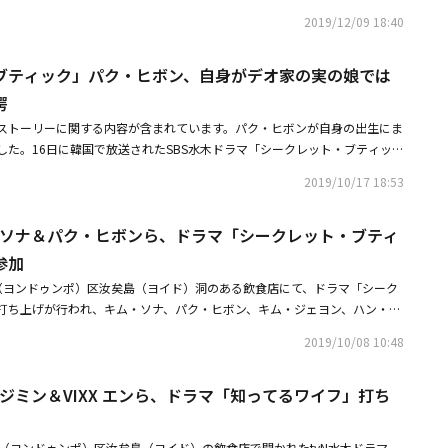
・ソングァン、アンジェリーナ・ダニロヴァがプレゼンターとして登場し
き受けてストーリーを引っ張る。数々の作品で独創的な魅力を披露してきた
2019/12/09 18:40
ョソン、メンバーたちと済州島旅行へ仲睦まじい映像を公開（動画あり）・宇宙
サイレンス」を通じてフィルモグラフィーの中で初めて災難映画に挑戦し、
を終えた学生たちにサプライズ高校でゲリラコンサートを開催
と共に」「キングダム」シリーズで演技力とスター性を実証し、グローバル
ブティック」パク・ヒボン、自身がデオ家の実の娘では
人気俳優のチュ・ジフンが、道路周辺を徘徊して仕事を探しているレッカー
愕
変身して大活躍を予告する。映画「プロジェクト・サイレンス」を通じて初
俳優のスペシャルな出会いに、映画界内外の関心が集中している。また「名
ストーリーに関する内容が含まれています。パク・ヒボンが自身の出生にま
神の一手：グィス編」など、登場するたびに強い印象を植え付けた個性派俳
した。16日に韓国で放送されたSBS水木ドラマ「シークレット・ブティッ
プロジェクトの移送業務で橋の上を通るヤン博士に扮し、ストーリーに緊張
イェナム（バク・ヒボン）が自身の出生の秘密を知るシーンが描かれた。ウ
2019/10/17 18:53
禄の演技派のムン・ソングンとイェ・スジョンが老夫婦のビョンハクとスン
財閥デオ家の実の娘で、兄ウィ・ジョンヒョク（キム・テフン）が母親キ
のシーンスティラー（映画やドラマで素晴らしい演技力や独特の個性でシー
ヒ）の婚外子だと誤解し、チョグァングループを訪れ、母親キム・ヨオクを
する）のパク・ヒボンと、「人間レッスン」のライジングスターであるパ
ム・ソナ＆パク・ヒボンら、ドラマ「シークレット・ブティ
デオ家の会長になる機会を作ってほしいと情報を売った。その事実を知った
ミランとユラで出演し、災害現場に孤立した様々な人々の姿を描く予定だ。
・ソナ） はキム・ヨオクの3人兄弟の遺伝子を検査した後、ウィ・イェナム
参加
けがえのない先輩チョン・ヒョンベク役には、広い演技の幅をアピールする
ことは、ちゃんと後始末しなさい」と言い、ウィ・イェナムがウィ氏の身内
（ヨンドゥンポ）区汝矣島（ヨイド）洞のある飲食店にて、ドラマ「シーク
。そして歴代最年少助演女優賞の記録を保有している子役の期待のホープで
。ジェニー・チャンは遺伝子検査紙を見せ、キム・ヨオクと先日偶然会った
打ち上げが行われ、キム・ソナ、パク・ヒボン、キム・ジェヨン、ハン・ジ
・ジョンウォンの娘役ギョンミンで出演し、イ・ソンギュンとの格別な親子
の実の父であることを明らかにし、ウィ・イェナムは驚愕した。ウィ・イェ
パク・ジョンハク、キム・テフン、パク・ジュンヒョク、パク・ソギョンら
手との相性）を披露する予定だ。日常の空間が一瞬にして抑えられない災難
、父親に書いた手紙を燃やし「私が知ってた父親が私の父親ではなくて悲し
2019/10/08 10:48
ナ＆カム・ウソン、甘いキスシーンにときめきが止まらない「ロマンスは必
ルな設定に基づいて、リアルなアクションと難易度の高いCGを通じて実装
は父親との思い出がない。私は思い出もない嘘の人生を生きてきた。母親が
る大人の恋スペシャルムービーを公開！・キム・ソナ＆チャン・ミヒら出
が楽しめる映画「プロジェクト・サイレンス」は、10月にクランクインを
私がデオ家の娘として育てられるようにしてくれたのだから、恨むわけには
・ジミン＆VIXX エンら、ドラマ「知ってるワイフ」打ち
ット・ブティック」6人6色のキャラクターポスターを公開
明けた。
浦（ヨンドゥンポ）区汝矣島（ヨイド）の飲食店で開かれたtvN水木ドラマ