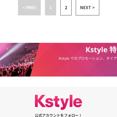
い清純な美しさを持っているところが似ている。特にシン・セフィはハン・
< PREV
1
2
NEXT >
話題を集めたおかげで、芸能界デビューにまでつながった。女子高生ハン・
た今は、ポストハン・ヒョジュという二つ名がついて回り、シン・セフィは
ン・ヒョジュに似てると言われた」と自ら明かしたこともある。キム・ゴウ
りさんを越えてドッペルゲンガー級だ。一重まぶたに白くて透明感のある赤
な顔が同じだ。また二人とも新人とは思えない演技力を持っており、韓国の
である。さらに韓国芸術総合学校演劇映画学科の同級生でもある。ユ・ダイ
ュアルシンクロ率100％だ。同一人物かと思うほど瓜二つな容姿である。
、クァク・ジミンに似ているということを認めた。特に丸くて大きな瞳が似
ク・ヒボン二人は実の姉妹説が出回るほどそっくりな顔立ちだ。無整形美女
ボンは、女性らしさが際立つ女優だ。人形のような鮮やかな目鼻立ちが似て
公式アカウントをフォロー！