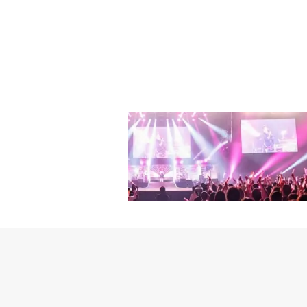
ソン・イェジンに負けな
ヒョジュに似た顔立ちで
ヒョジュから成人になっ
「13歳の時に初めてハ
ン＆パク・ソダムそっく
ちゃんのような肌、小さ
映画界で注目される女優
ン＆クァク・ジミンビジ
ユ・ダイン本人もやはり
ている。ホ・イジェ＆パ
のホ・イジェとパク・ヒ
いる。