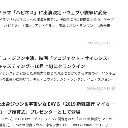
いて渡ってみた。いくら歩いても終わりが見えなかった。撮影現場でも同じ
」と、生存者全員をターゲットに認識した軍事用実験犬の脅威を予告し、緊
ジュンモ監督、シン・スウォン監督、シン・チョル、クォン・チリン監督、
立った時、演技に入り込める撮影現場だった」と振り返った。キム・スアン
に陥ったプロゴルファーのユラ（パク・ジュヒョン）と、妹のマネージャー
ドラマ「ハピネス」に出演決定…ウェブ小説家に変身
パン・ウンジン監督、ペ・チャンホ監督、ムン・ソングン、チョン・ジヨン
イ・ソンギュンさん）の娘ギョンミン役に扮し、堂々とした強靭なキャラク
・ヒボン）は普段から共通点は1つもない姉妹だが、一触即発の危機的状況
らが出席した。・カン・スヨンさんの1周忌を迎えて追悼集「カン・スヨ
イ・ソンギュンさんにたくさん助けてもらった」とし、「ギョンミンは気難
ドラマ「ハピネス」への出演を確定し、約2年ぶりに視聴者と会う。ケーブ
していて」と互いを守る心強い家族の姿を見せ、観客の没入感を高めた。
監督＆ソル・ギョングらの直筆手紙も収録・カン・スヨンさんの1周忌を迎
ラクターだ。私が自由に演技できるようにしてくださったおかげで、楽しく
ラマ「ハピネス」（演出：アン・ギルホ、脚本：ハン・サンウン）は近未来を
横顔を収めた予告ポスターを公開
と述べた。子役時代に映画「新感染 ファイナルエクスプレス」に出演した
版であるマンションで孤立した人々の生存記を描いた都市スリラーだ。多様
挑戦することになった。彼女は「『新感染 ファイナルエクスプレス』をは
都市の高層マンションが、新たな感染症によって封鎖されることで起きる亀
を成長させる。『新感染 ファイナルエクスプレス』を通じて成長した私
2021/06/25 16:03
激しい死闘と心理戦を描く。パク・ヒボンは劇中、ロマンスウェブ小説家の
た成長し、これからもずっと成長することができると思う」と感想を伝え
する。マンションの封鎖により思わず兄と一緒に暮らすようになるが、当た
期の時に、ギョンミンに出会った」とし、「ギョンミンの思春期は尖ってい
と葛藤を経験する人物だ。ナ・ヒョンギョンの内面と行動を完璧に表現して
チュ・ジフン主演、映画「プロジェクト・サイレンス」
もじしていた。愛称がキムもじもじであるほど。現場でも同じだったと思
、彼女の活躍が期待される。これまでドラマ「トッケビ～君がくれた愛しい
キャスティング…10月上旬にクランクイン
姿を、間接的にでも体験することができ、力をたくさん得た。ギョンミンに
知ってるワイフ」など、多数の作品を通じて突拍子もなく憎むことができな
た」と付け加えた。最後にキム監督は「日常的な空間に映画の要素が加わっ
イレンス」が安定した演技力で信じて見ることができる俳優のイ・ソンギュ
キャラクターとの高いシンクロ率をアピールしてきたパク・ヒボン。特にド
起こり、観客をドキドキさせることができるか悩んだ。空港に向かうときに
ンの出会いに続いて、キム・ヒウォン、ムン・ソングン、イェ・スジョン、
ティック」では、財閥家の長女であり野心家のウィ・イェナムに変身して悪
ある要素によって変化し、危険な場所になった時、どのような映画体験を提
ン、パク・ジュヒョン、キム・スアンなど、多彩な魅力と確かな演技力を備
描き出し、前作で見せたクールな姿とはギャップのある演技を披露した。ま
2020/09/29 16:17
えた。その中で様々な人間の姿を描き出したら、面白そうだと思った。災難
ィングラインナップを完成した。「プロジェクト・サイレンス」は一寸先も
らせた映画「プロジェクト・サイレンス」（仮題、監督：キム・テゴン）に
劇場で見ていただくと、さらに多くのことを感じることができるだろう」
壊寸前の空港大橋に孤立した人々がその中に潜んでいる予期せぬ脅威から生
前の空港大橋に孤立したミラン役に扮して熱演を繰り広げる予定だ。このよ
た。映画「プロジェクト・サイレンス」は、韓国で7月12日に公開される。
ret出身ジウン＆宇宙少女 EXYら「2019 新韓銀行 マイカー
語。「グッバイシングル」でヒット性と演出力が認められたキム・テゴン監
ーそのもので息づくパク・ヒボンだったため、彼女が繊細に表現する新たな
イレンス」のメガホンを取り、「神と共に 第一章：罪と罰」「神と共に 第
関心が集められている。新ドラマ「ハピネス」は、「青春の記録」「ウォッ
グローブ授賞式」プレゼンターとして登場
0万人の観客を動員したミダスの手のキム・ヨンファ監督が、「白頭山」に続
の真実」「秘密の森」などジャンルを問わず、細密な演出の力を発揮したア
ンナム）区COEXオーディトリアムで開催された「2019 新韓銀行 マイカー
として乗り出し、信頼を加える。映画「パラサイト 半地下の家族」で世界
ォッチャー 不正捜査官たちの真実」「グッドワイフ」を執筆した脚本家の
式」にSecret出身ジウン、宇宙少女 EXY、LOVELYZのKei、テイ、チ
ンギュンが、橋の真ん中で娘と一緒に災害状況に直面することになったチ
んだ。ハン・ヒョジュ、パク・ヒョンシク、チョ・ウジンらが出演を確定し