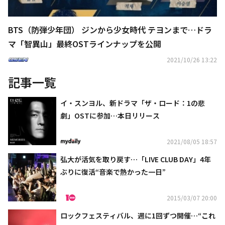
BTS（防弾少年団） ジンから少女時代 テヨンまで…ドラ
マ「智異山」最終OSTラインナップを公開
2021/10/26 13:22
記事一覧
イ・スンヨル、新ドラマ「ザ・ロード：1の悲
劇」OSTに参加…本日リリース
2021/08/05 18:57
弘大が活気を取り戻す…「LIVE CLUB DAY」4年
ぶりに復活“音楽で熱かった一日”
2015/03/07 20:00
ロックフェスティバル、週に1回ずつ開催…“これ