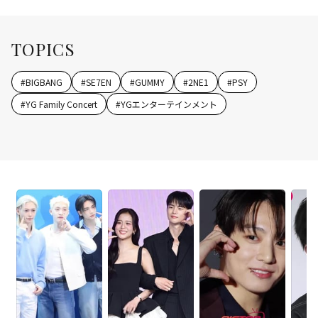
TOPICS
#
BIGBANG
#
SE7EN
#
GUMMY
#
2NE1
#
PSY
#
YG Family Concert
#
YGエンターテインメント