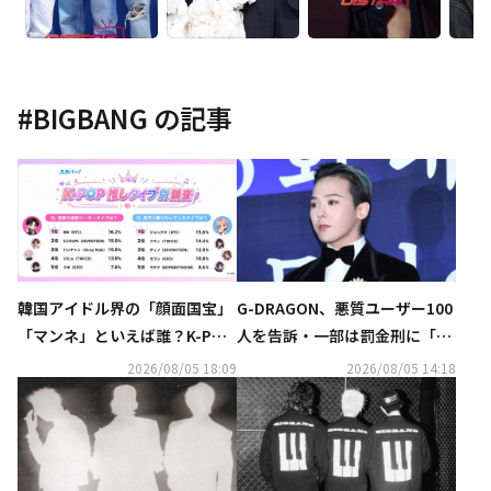
#
BIGBANG
の記事
韓国アイドル界の「顔面国宝」
G-DRAGON、悪質ユーザー100
「マンネ」といえば誰？K-POP
人を告訴・一部は罰金刑に「匿
推しタイプ別調査の結果が明ら
名アカウントも処罰の可能性」
2026/08/05 18:09
2026/08/05 14:18
かに