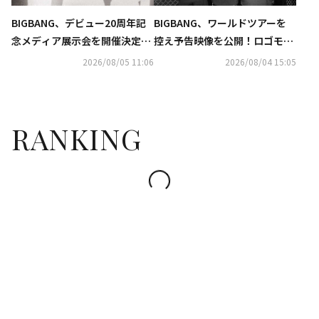
BIGBANG、デビュー20周年記
BIGBANG、ワールドツアーを
念メディア展示会を開催決定！
控え予告映像を公開！ロゴモー
無料で実施も…予告ポスターに
ションの意味・世界観に注目
2026/08/05 11:06
2026/08/04 15:05
注目
RANKING