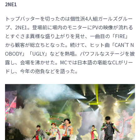
2NE1
トップバッターを切ったのは個性派4人組ガールズグルー
プ、2NE1。登場前に場内のモニターにPVの映像が流れる
とすぐさま異様な盛り上がりを見せ、一曲目の「FIRE」
から観客が総立ちとなった。続けて、ヒット曲「CAN'T N
OBODY」「UGLY」などを熱唱。パワフルなステージを披
露し、会場を沸かせた。MCでは日本語の堪能なCLがリー
ドし、今年の抱負などを語った。