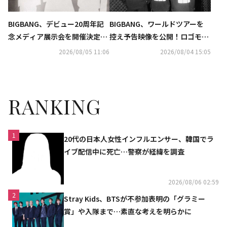
BIGBANG、デビュー20周年記
BIGBANG、ワールドツアーを
念メディア展示会を開催決定！
控え予告映像を公開！ロゴモー
無料で実施も…予告ポスターに
ションの意味・世界観に注目
2026/08/05 11:06
2026/08/04 15:05
注目
RANKING
1
20代の日本人女性インフルエンサー、韓国でラ
イブ配信中に死亡…警察が経緯を調査
2026/08/06 02:59
2
Stray Kids、BTSが不参加表明の「グラミー
賞」や入隊まで…素直な考えを明らかに