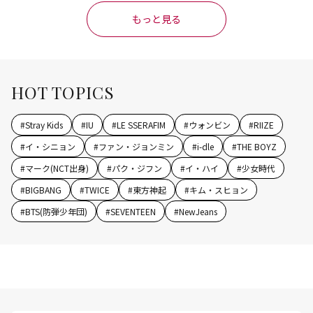
もっと見る
HOT TOPICS
#
Stray Kids
#
IU
#
LE SSERAFIM
#
ウォンビン
#
RIIZE
#
イ・シニョン
#
ファン・ジョンミン
#
i-dle
#
THE BOYZ
#
マーク(NCT出身)
#
パク・ジフン
#
イ・ハイ
#
少女時代
#
BIGBANG
#
TWICE
#
東方神起
#
キム・スヒョン
#
BTS(防弾少年団)
#
SEVENTEEN
#
NewJeans