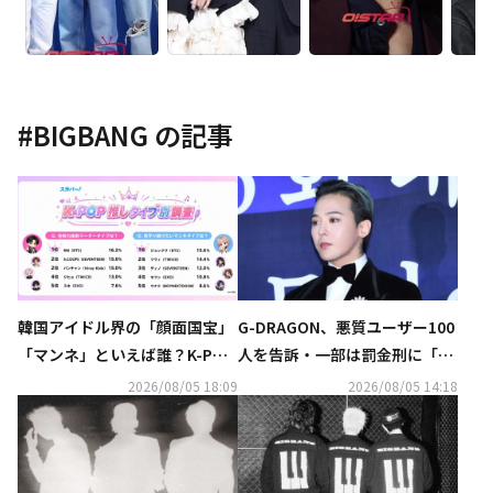
#
BIGBANG
の記事
韓国アイドル界の「顔面国宝」
G-DRAGON、悪質ユーザー100
「マンネ」といえば誰？K-POP
人を告訴・一部は罰金刑に「匿
推しタイプ別調査の結果が明ら
名アカウントも処罰の可能性」
2026/08/05 18:09
2026/08/05 14:18
かに