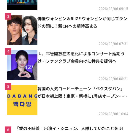
2026/08/06 09:15
3
俳優ウォンビン＆RIIZE ウォンビンが同じブラン
ドの顔に！新CMへの期待高まる
2026/08/06 07:31
4
IU、耳管開放症の悪化によるコンサート延期う
け…ファンクラブ会員向けに特典を提供へ
2026/08/06 08:21
5
韓国の人気コーヒーチェーン「ペクスダバン」
が日本初上陸！東京・新橋に1号店オープン…海
外市場へ本格進出
2026/08/06 10:04
「愛の不時着」出演イ・シニョン、入隊していたことを明
6