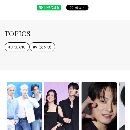
TOPICS
#
BIGBANG
#
V.I(スンリ)