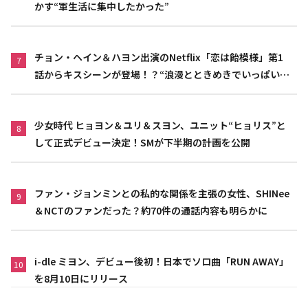
かす“軍生活に集中したかった”
チョン・ヘイン＆ハヨン出演のNetflix「恋は飴模様」第1
7
話からキスシーンが登場！？“浪漫とときめきでいっぱいの
作品”
少女時代 ヒョヨン＆ユリ＆スヨン、ユニット“ヒョリス”と
8
して正式デビュー決定！SMが下半期の計画を公開
ファン・ジョンミンとの私的な関係を主張の女性、SHINee
9
＆NCTのファンだった？約70件の通話内容も明らかに
i-dle ミヨン、デビュー後初！日本でソロ曲「RUN AWAY」
10
を8月10日にリリース