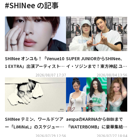
#
SHINee
の記事
SHINee オンユも！「Venue10
SUPER JUNIORからSHINee、
1 EXTRA」出演アーティスト発
イ・ソジンまで！東方神起 ユン
表…9月19日にNHKホールにて
ホの初ソロコンサートに豪華芸
2026/08/07 17:37
2026/08/04 13:56
公開収録
能人が集結
SHINee テミン、ワールドツア
aespaのKARINAからBIBIまで
ー「LiMiNaL」のスケジュール
「WATERBOMB」に豪華集結！
ポスターを公開
ビキニ＆上半身裸のパフォーマ
2026/07/29 12:56
2026/07/27 18:04