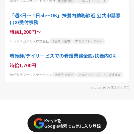
東急ビジネスサポート株式会社
東京都 港区
アルバイト・パート
「週3日～ 1日5h～OK」扶養内勤務歓迎 公共申請窓
口の受付事務
時給1,200円～
トランスコスモス株式会社
埼玉県 戸田市
アルバイト・パート
看護師/デイサービスでの看護業務全般/扶養内OK
時給1,700円
株式会社ワークステーション
大阪府 大阪市
アルバイト・パート / 派遣社員
supported by 求人ボックス
Kstyleを
Google検索でお気に入り登録