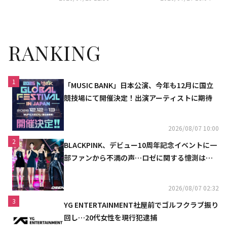
ンスが話題…過激すぎると賛否
の声も
RANKING
1
「MUSIC BANK」日本公演、今年も12月に国立
競技場にて開催決定！出演アーティストに期待
2026/08/07 10:00
2
BLACKPINK、デビュー10周年記念イベントに一
部ファンから不満の声…ロゼに関する憶測は否
定
2026/08/07 02:32
3
YG ENTERTAINMENT社屋前でゴルフクラブ振り
回し…20代女性を現行犯逮捕