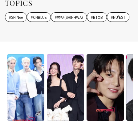
TOPICS
#
SHINee
#
CNBLUE
#
神話(SHINHWA)
#
BTOB
#
NU'EST