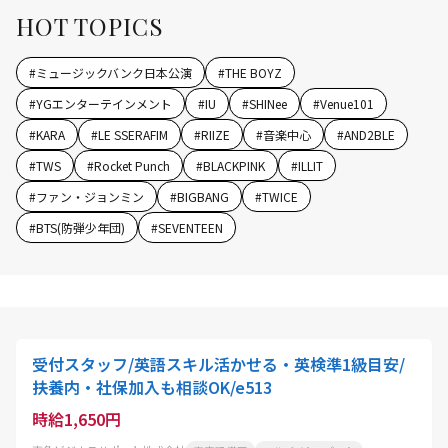
HOT TOPICS
#
ミュージックバンク日本公演
#
THE BOYZ
#
YGエンターテインメント
#
IU
#
SHINee
#
Venue101
#
KARA
#
LE SSERAFIM
#
RIIZE
#
音楽中心
#
AND2BLE
#
TWS
#
Rocket Punch
#
BLACKPINK
#
ILLIT
#
ファン・ジョンミン
#
BIGBANG
#
TWICE
#
BTS(防弾少年団)
#
SEVENTEEN
受付スタッフ/英語スキル活かせる・英検準1級目安/
扶養内・社保加入も相談OK/e513
時給1,650円