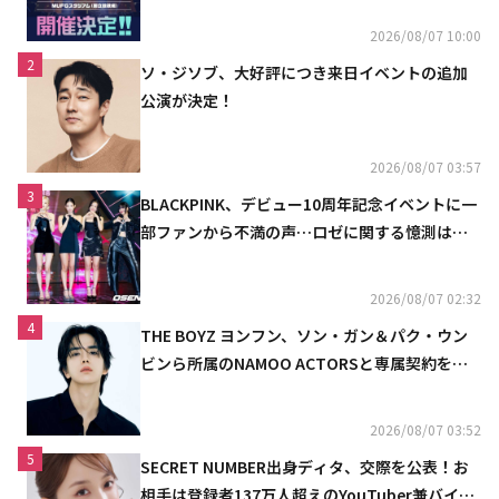
2026/08/07 10:00
2
ソ・ジソブ、大好評につき来日イベントの追加
公演が決定！
2026/08/07 03:57
3
BLACKPINK、デビュー10周年記念イベントに一
部ファンから不満の声…ロゼに関する憶測は否
定
2026/08/07 02:32
4
THE BOYZ ヨンフン、ソン・ガン＆パク・ウン
ビンら所属のNAMOO ACTORSと専属契約を締
結
2026/08/07 03:52
5
SECRET NUMBER出身ディタ、交際を公表！お
相手は登録者137万人超えのYouTuber兼バイオ