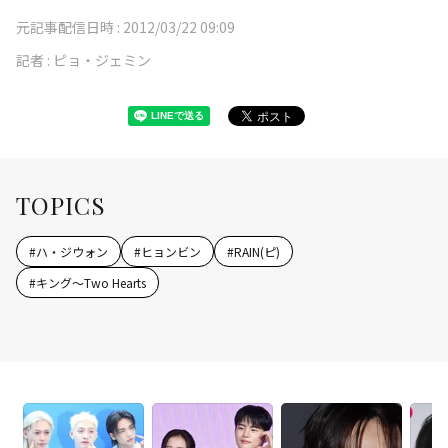
元記事配信日時 :
2012/03/22 09:09
記者 :
ピョ・ジェミン
TOPICS
#
ハ・ジウォン
#
ヒョンビン
#
RAIN(ピ)
#
キング～Two Hearts