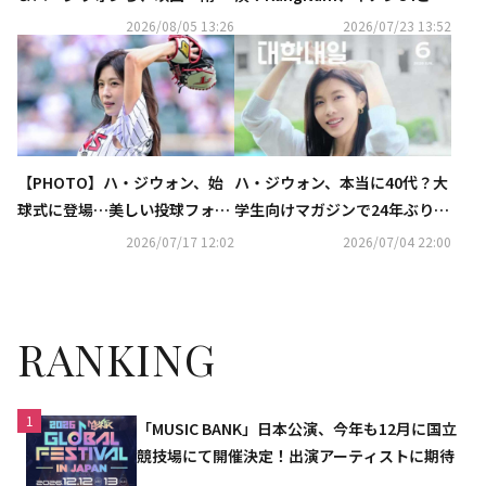
光」制作発表会に出席
コラボ曲「チキンと彼女」MV
2026/08/05 13:26
2026/07/23 13:52
公開
【PHOTO】ハ・ジウォン、始
ハ・ジウォン、本当に40代？大
球式に登場…美しい投球フォー
学生向けマガジンで24年ぶりに
ム
表紙モデルを務め話題
2026/07/17 12:02
2026/07/04 22:00
RANKING
1
「MUSIC BANK」日本公演、今年も12月に国立
競技場にて開催決定！出演アーティストに期待