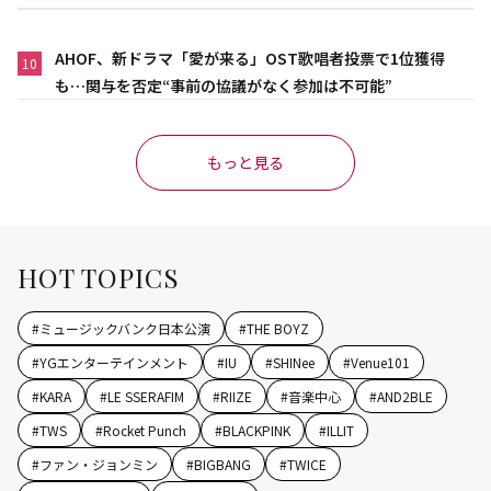
AHOF、新ドラマ「愛が来る」OST歌唱者投票で1位獲得
10
も…関与を否定“事前の協議がなく参加は不可能”
もっと見る
HOT TOPICS
#
ミュージックバンク日本公演
#
THE BOYZ
#
YGエンターテインメント
#
IU
#
SHINee
#
Venue101
#
KARA
#
LE SSERAFIM
#
RIIZE
#
音楽中心
#
AND2BLE
#
TWS
#
Rocket Punch
#
BLACKPINK
#
ILLIT
#
ファン・ジョンミン
#
BIGBANG
#
TWICE