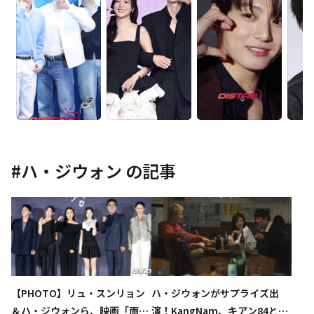
#
ハ・ジウォン
の記事
【PHOTO】リュ・スンリョン
ハ・ジウォンがサプライズ出
＆ハ・ジウォンら、映画「雨
演！KangNam、キアン84との