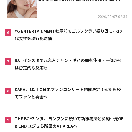
リニスト
2026/08/07 02:38
YG ENTERTAINMENT社屋前でゴルフクラブ振り回し…20
6
代女性を現行犯逮捕
IU、インスタで元恋人チャン・ギハの曲を使用…一部から
7
は否定的な反応も
KARA、10月に日本ファンコンサート開催決定！延期を経
8
てファンと再会へ
THE BOYZ ソヌ、ヨンフンに続いて新事務所と契約…元GF
9
RIEND ユジュら所属のAT AREAへ