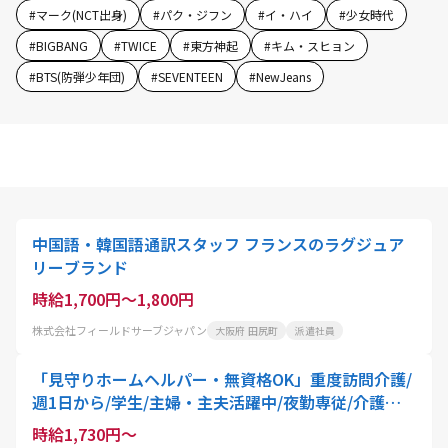
#
マーク(NCT出身)
#
パク・ジフン
#
イ・ハイ
#
少女時代
#
BIGBANG
#
TWICE
#
東方神起
#
キム・スヒョン
#
BTS(防弾少年団)
#
SEVENTEEN
#
NewJeans
中国語・韓国語通訳スタッフ フランスのラグジュア
リーブランド
時給1,700円～1,800円
株式会社フィールドサーブジャパン
大阪府 田尻町
派遣社員
「見守りホームヘルパー・無資格OK」重度訪問介護/
週1日から/学生/主婦・主夫活躍中/夜勤専従/介護職
員
時給1,730円～