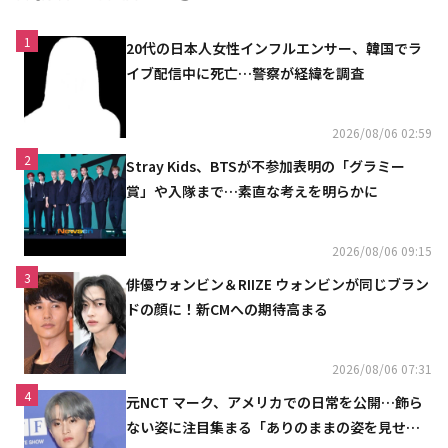
1
20代の日本人女性インフルエンサー、韓国でラ
イブ配信中に死亡…警察が経緯を調査
2026/08/06 02:59
2
Stray Kids、BTSが不参加表明の「グラミー
賞」や入隊まで…素直な考えを明らかに
2026/08/06 09:15
3
俳優ウォンビン＆RIIZE ウォンビンが同じブラン
ドの顔に！新CMへの期待高まる
2026/08/06 07:31
4
元NCT マーク、アメリカでの日常を公開…飾ら
ない姿に注目集まる「ありのままの姿を見せた