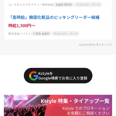
ユースタイルラボラトリー株式会社
徳島県 鳴門市
アルバイト・パート
「高時給」韓国化粧品のピッキングリーダー候補
時給1,500円～
株式会社バイトレ
千葉県 船橋市
アルバイト・パート
supported by 求人ボックス
Kstyleを
Google検索でお気に入り登録