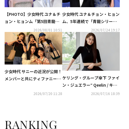
【PHOTO】少女時代 ユナ＆チ
少女時代 ユナ＆チョン・ヒョン
ョン・ヒョンム「第5回青龍シ
ム、5年連続で「青龍シリーズ
リーズアワード」レッドカーペ
アワード」MCに抜擢！
2026/08/01 10:51
2026/07/24 19:17
ットに登場
少女時代 サニーの近況が公開！
ケリング・グループ傘下 ファイ
メンバーと共にティファニー出
ン・ジュエラー“ Qeelin / キー
演のミュージカルを鑑賞…変わ
リン ” グローバル ブランド ア
らぬ友情アピール
2026/07/20 11:28
2026/07/16 18:39
ンバサダー Yoonaを起用した新
キャンペーン“ My Wulu ”を発
表
RANKING