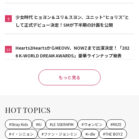
少女時代 ヒョヨン＆ユリ＆スヨン、ユニット“ヒョリス”と
9
して正式デビュー決定！SMが下半期の計画を公開
Hearts2HeartsからMEOVV、NOWZまで出演決定！「202
10
6 K-WORLD DREAM AWARDS」豪華ラインナップ発表
もっと見る
HOT TOPICS
#
Stray Kids
#
IU
#
LE SSERAFIM
#
ウォンビン
#
RIIZE
#
イ・シニョン
#
ファン・ジョンミン
#
i-dle
#
THE BOYZ