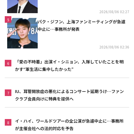
い」（動画あり）
2026/08/06 02:27
5
パク・ジフン、上海ファンミーティングが急遽
中止に…事務所が発表
2026/08/06 02:36
「愛の不時着」出演イ・シニョン、入隊していたことを明
6
かす“軍生活に集中したかった”
IU、耳管開放症の悪化によるコンサート延期うけ…ファン
7
クラブ会員向けに特典を提供へ
イ・ハイ、ワールドツアーの全公演が急遽中止に…事務所
8
が主催会社への法的対応を予告