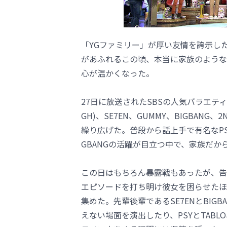
「YGファミリー」が厚い友情を誇示し
があふれるこの頃、本当に家族のような
心が温かくなった。
27日に放送されたSBSの人気バラエティ番組
GH)、SE7EN、GUMMY、BIGBA
繰り広げた。普段から話上手で有名なPS
GBANGの活躍が目立つ中で、家族だ
この日はもちろん暴露戦もあったが、告白も慰
エピソードを打ち明け彼女を困らせたほ
集めた。先輩後輩であるSE7ENとBIG
えない場面を演出したり、PSYとTABL