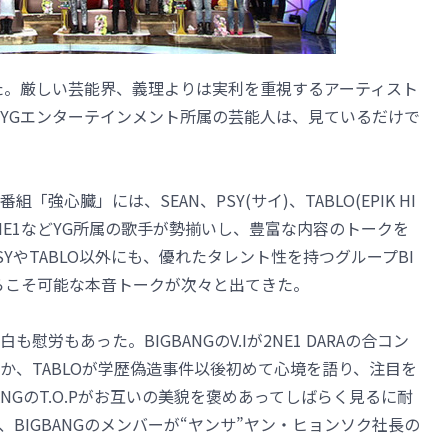
た。厳しい芸能界、義理よりは実利を重視するアーティスト
YGエンターテインメント所属の芸能人は、見ているだけで
「強心臓」には、SEAN、PSY(サイ)、TABLO(EPIK HI
NG、2NE1などYG所属の歌手が勢揃いし、豊富な内容のトークを
YやTABLO以外にも、優れたタレント性を持つグループBI
からこそ可能な本音トークが次々と出てきた。
労もあった。BIGBANGのV.Iが2NE1 DARAの合コン
か、TABLOが学歴偽造事件以後初めて心境を語り、注目を
BANGのT.O.Pがお互いの美貌を褒めあってしばらく見るに耐
O、BIGBANGのメンバーが“ヤンサ”ヤン・ヒョンソク社長の