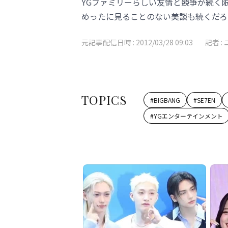
YGファミリーらしい友情と競争が続く限
めったに見ることのない美談も続くだろ
元記事配信日時 :
2012/03/28 09:03
記者 :
TOPICS
#
BIGBANG
#
SE7EN
#
YGエンターテインメント