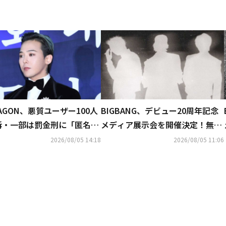
RAGON、悪質ユーザー100人
BIGBANG、デビュー20周年記念
訴・一部は罰金刑に「匿名ア
メディア展示会を開催決定！無料
ントも処罰の可能性」
で実施も…予告ポスターに注目
2026/08/05 14:18
2026/08/05 11:06