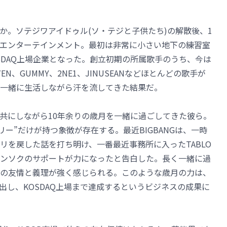
か。ソテジワアイドゥル(ソ・テジと子供たち)の解散後、1
YGエンターテインメント。最初は非常に小さい地下の練習室
SDAQ上場企業となった。創立初期の所属歌手のうち、今は
EN、GUMMY、2NE1、JINUSEANなどほとんどの歌手が
一緒に生活しながら汗を流してきた結果だ。
共にしながら10年余りの歳月を一緒に過ごしてきた彼ら。
ミリー”だけが持つ象徴が存在する。最近BIGBANGは、一時
リを戻した話を打ち明け、一番最近事務所に入ったTABLO
ンソクのサポートが力になったと告白した。長く一緒に過
の友情と義理が強く感じられる。このような歳月の力は、
出し、KOSDAQ上場まで達成するというビジネスの成果に