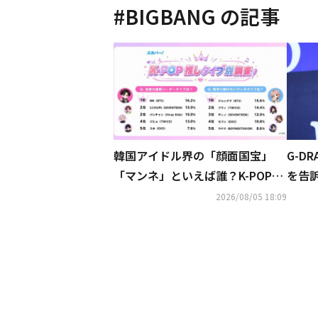
#
BIGBANG
の記事
韓国アイドル界の「顔面国宝」
G-D
「マンネ」といえば誰？K-POP推
を告
しタイプ別調査の結果が明らかに
カウ
2026/08/05 18:09