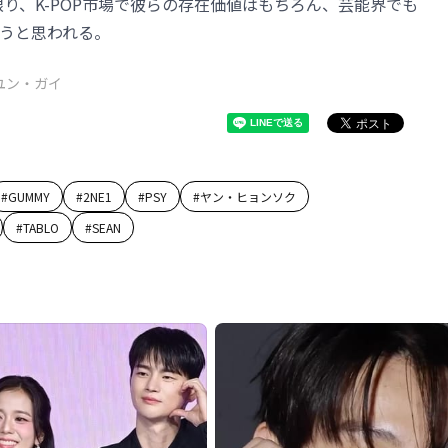
り、K-POP市場で彼らの存在価値はもちろん、芸能界でも
うと思われる。
ユン・ガイ
#
GUMMY
#
2NE1
#
PSY
#
ヤン・ヒョンソク
#
TABLO
#
SEAN