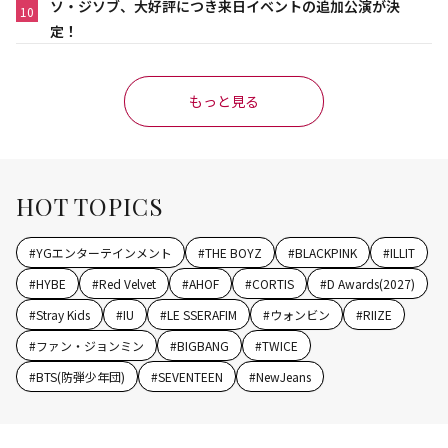
ソ・ジソブ、大好評につき来日イベントの追加公演が決
10
定！
もっと見る
HOT TOPICS
#
YGエンターテインメント
#
THE BOYZ
#
BLACKPINK
#
ILLIT
#
HYBE
#
Red Velvet
#
AHOF
#
CORTIS
#
D Awards(2027)
#
Stray Kids
#
IU
#
LE SSERAFIM
#
ウォンビン
#
RIIZE
#
ファン・ジョンミン
#
BIGBANG
#
TWICE
#
BTS(防弾少年団)
#
SEVENTEEN
#
NewJeans