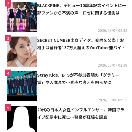
2
BLACKPINK、デビュー10周年記念イベントに一
部ファンから不満の声…ロゼに関する憶測は否
定
2026/08/07 02:32
3
SECRET NUMBER出身ディタ、交際を公表！お
相手は登録者137万人超えのYouTuber兼バイオ
リニスト
2026/08/07 02:38
4
Stray Kids、BTSが不参加表明の「グラミー
賞」や入隊まで…素直な考えを明らかに
2026/08/06 09:15
5
20代の日本人女性インフルエンサー、韓国でラ
イブ配信中に死亡…警察が経緯を調査