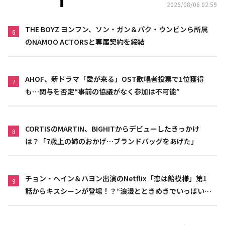
2026/08/06 02:59
THE BOYZ ヨンフン、ソン・ガン＆パク・ウンビンら所属
6
のNAMOO ACTORSと専属契約を締結
AHOF、新ドラマ「愛が来る」OST歌唱者投票で1位獲得
7
も…関与を否定“事前の協議がなく参加は不可能”
CORTISのMARTIN、BIGHITからデビューしたきっかけ
8
は？「7歳上の姉のおかげ…ブランドバッグをあげた」
チョン・ヘイン＆ハヨン出演のNetflix「恋は飴模様」第1
9
話からキスシーンが登場！？“浪漫とときめきでいっぱいの
作品”