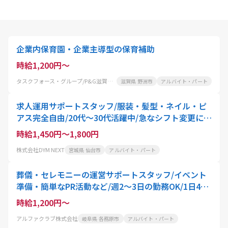
企業内保育園・企業主導型の保育補助
時給1,200円～
タスクフォース・グループ/P&G滋賀工場内保育所プロペラ
滋賀県 野洲市
アルバイト・パート
求人運用サポートスタッフ/服装・髪型・ネイル・ピ
アス完全自由/20代〜30代活躍中/急なシフト変更にも
柔軟に対応
時給1,450円～1,800円
株式会社DYM NEXT
宮城県 仙台市
アルバイト・パート
葬儀・セレモニーの運営サポートスタッフ/イベント
準備・簡単なPR活動など/週2～3日の勤務OK/1日4h
程度の短時間
時給1,200円～
アルファクラブ株式会社
岐阜県 各務原市
アルバイト・パート