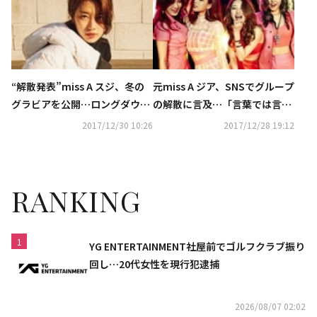
“解散発表”miss A スジ、冬の
元miss A ジア、SNSでグループ
グラビアを公開…ロングダウン
の解散に言及…「言葉では言い
もスタイリッシュに
表せない」
2017/12/30 10:26
2017/12/28 19:12
RANKING
1
YG ENTERTAINMENT社屋前でゴルフクラブ振り
回し…20代女性を現行犯逮捕
2026/08/07 02:02