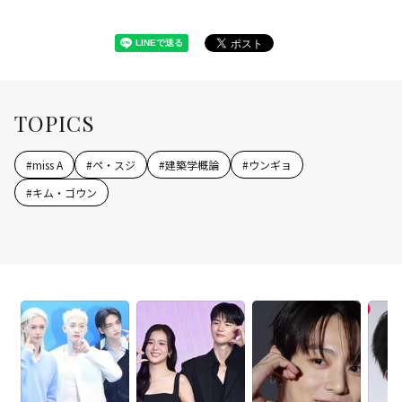
TOPICS
#
miss A
#
ペ・スジ
#
建築学概論
#
ウンギョ
#
キム・ゴウン