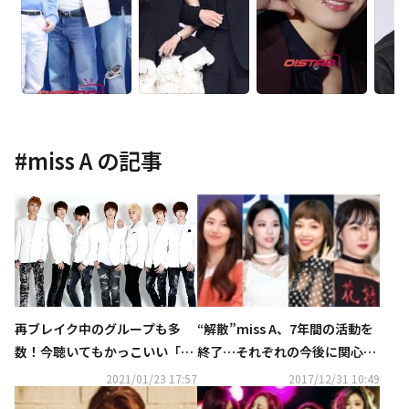
#
miss A
の記事
再ブレイク中のグループも多
“解散”miss A、7年間の活動を
数！今聴いてもかっこいい「第
終了…それぞれの今後に関心集
2世代＆2.5世代アイドル」とは
中
2021/01/23 17:57
2017/12/31 10:49