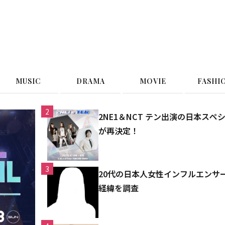
G
MUSIC
DRAMA
MOVIE
FASHI
2
2NE1＆NCT テン出演の日本ス
が再決定！
3
20代の日本人女性インフルエンサ
経緯を調査