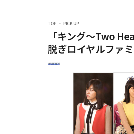
TOP
PICK UP
「キング～Two H
脱ぎロイヤルファミ