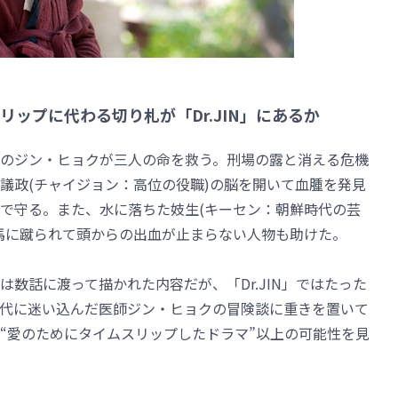
ップに代わる切り札が「Dr.JIN」にあるか
のジン・ヒョクが三人の命を救う。刑場の露と消える危機
議政(チャイジョン：高位の役職)の脳を開いて血腫を発見
で守る。また、水に落ちた妓生(キーセン：朝鮮時代の芸
馬に蹴られて頭からの出血が止まらない人物も助けた。
数話に渡って描かれた内容だが、「Dr.JIN」ではたった
代に迷い込んだ医師ジン・ヒョクの冒険談に重きを置いて
“愛のためにタイムスリップしたドラマ”以上の可能性を見