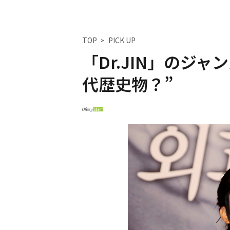
TOP
PICK UP
「Dr.JIN」のジ
代歴史物？”