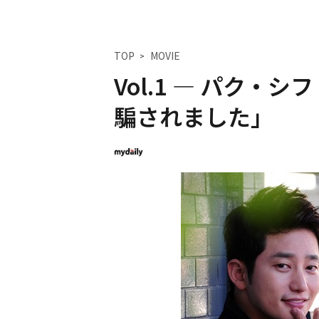
TOP
MOVIE
Vol.1 ― パク
騙されました」