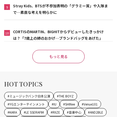
Stray Kids、BTSが不参加表明の「グラミー賞」や入隊ま
9
で…素直な考えを明らかに
CORTISのMARTIN、BIGHITからデビューしたきっかけ
10
は？「7歳上の姉のおかげ…ブランドバッグをあげた」
もっと見る
HOT TOPICS
#
ミュージックバンク日本公演
#
THE BOYZ
#
YGエンターテインメント
#
IU
#
SHINee
#
Venue101
#
KARA
#
LE SSERAFIM
#
RIIZE
#
音楽中心
#
AND2BLE