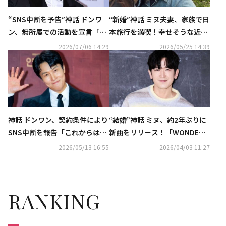
“SNS中断を予告”神話 ドンワ
“新婚”神話 ミヌ夫妻、家族で日
ン、無所属での活動を宣言「自
本旅行を満喫！幸せそうな近況
分に最も合った方向性」
ショットを公開
2026/07/06 14:29
2026/05/25 14:39
神話 ドンワン、契約条件により
“結婚”神話 ミヌ、約2年ぶりに
SNS中断を報告「これからは事
新曲をリリース！「WONDER
務室で管理」
U」を本日サプライズ公開
2026/05/13 16:55
2026/04/03 11:27
RANKING