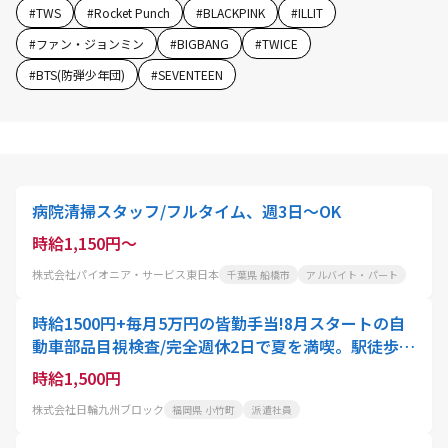
#
TWS
#
Rocket Punch
#
BLACKPINK
#
ILLIT
#
ファン・ジョンミン
#
BIGBANG
#
TWICE
#
BTS(防弾少年団)
#
SEVENTEEN
病院清掃スタッフ/フルタイム、週3日～OK
時給1,150円～
株式会社パイオニア・サービス東日本
千葉県 船橋市
アルバイト・パート
時給1500円+毎月5万円の皆勤手当!8月スタートの自
動車部品目視検査/完全週休2日で夏を満喫。駅徒歩1
0分・車通勤OK。未経験・外国籍大歓迎!マニュアル
時給1,500円
完備で初めての方も安心スタート
株式会社日輪九州ブロック
福岡県 小竹町
派遣社員