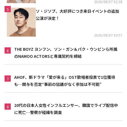
2026/08/07 02:38
5
ソ・ジソブ、大好評につき来日イベントの追加
公演が決定！
2026/08/07 03:57
THE BOYZ ヨンフン、ソン・ガン＆パク・ウンビンら所属
6
のNAMOO ACTORSと専属契約を締結
AHOF、新ドラマ「愛が来る」OST歌唱者投票で1位獲得
7
も…関与を否定“事前の協議がなく参加は不可能”
20代の日本人女性インフルエンサー、韓国でライブ配信中
8
に死亡…警察が経緯を調査