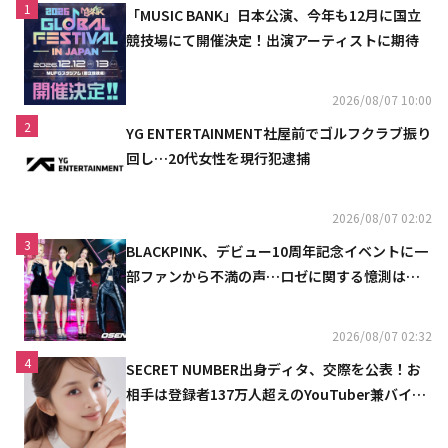
1
「MUSIC BANK」日本公演、今年も12月に国立
競技場にて開催決定！出演アーティストに期待
2026/08/07 10:00
2
YG ENTERTAINMENT社屋前でゴルフクラブ振り
回し…20代女性を現行犯逮捕
2026/08/07 02:02
3
BLACKPINK、デビュー10周年記念イベントに一
部ファンから不満の声…ロゼに関する憶測は否
定
2026/08/07 02:32
4
SECRET NUMBER出身ディタ、交際を公表！お
相手は登録者137万人超えのYouTuber兼バイオ
リニスト