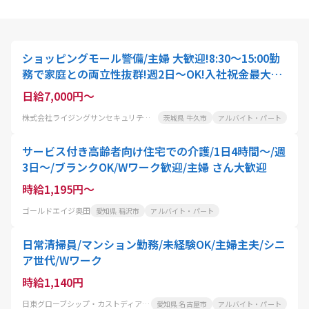
ショッピングモール警備/主婦 大歓迎!8:30～15:00勤
務で家庭との両立性抜群!週2日～OK!入社祝金最大5
万円支給も!車通勤OK
日給7,000円～
株式会社ライジングサンセキュリティーサービス茨城BASE
茨城県 牛久市
アルバイト・パート
サービス付き高齢者向け住宅での介護/1日4時間～/週
3日～/ブランクOK/Wワーク歓迎/主婦 さん大歓迎
時給1,195円～
ゴールドエイジ奥田
愛知県 稲沢市
アルバイト・パート
日常清掃員/マンション勤務/未経験OK/主婦主夫/シニ
ア世代/Wワーク
時給1,140円
日東グローブシップ・カストディアル・サービス株式会社
愛知県 名古屋市
アルバイト・パート