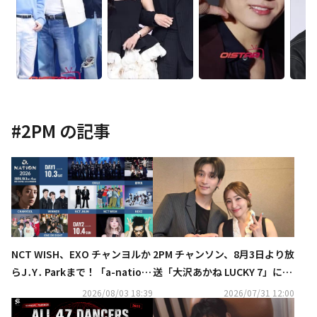
#
2PM
の記事
NCT WISH、EXO チャンヨルか
2PM チャンソン、8月3日より放
らJ․Y․ Parkまで！「a-nation
送「大沢あかね LUCKY 7」に出
2026」第1弾出演アーティスト
演！オフの日の過ごし方＆体づ
2026/08/03 18:39
2026/07/31 12:00
発表
くりへのこだわりも明らかに