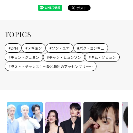
TOPICS
#
2PM
#
テギョン
#
ソン・ユナ
#
パク・ヨンギュ
#
チョン・ジェヨン
#
チャン・ヒョンソン
#
キム・ソヒョン
#
ラスト・チャンス！～愛と勝利のアッセンブリー～