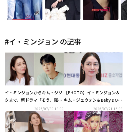
#
イ・ミンジョン
の記事
イ・ミンジョンからキム・ジソ
【PHOTO】イ・ミンジョン＆
クまで、新ドラマ「そう、離婚
キム・ジェウォン＆Baby DON
しよう」に出演決定
T Cryら「2026 放送広告フェス
2026/07/30 13:00
2026/07/21 15:09
ティバル」レッドカーペットに
出席