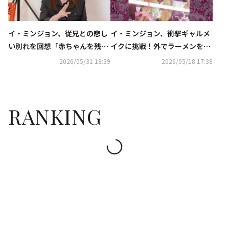
イ・ミンジョン、従兄との悲し
イ・ミンジョン、衝撃ギャルメ
い別れを回想「赤ちゃんを残し
イクに挑戦！外でラーメンを食
て天国へ行った」（動画あり）
べる姿も「誰にも気づかれな
2026/05/31 18:39
2026/05/18 17:38
い」（動画あり）
RANKING