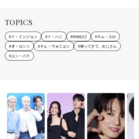
TOPICS
#
イ・ミンジョン
#
イ・ハニ
#
RAIN(ピ)
#
キム・スロ
#
オ・ヨンソ
#
チェ・ウォニョン
#
帰ってきて、おじさん
#
ユン・バク