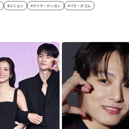
#
ジニョン
#
クァク・ドンヨン
#
パク・ボゴム