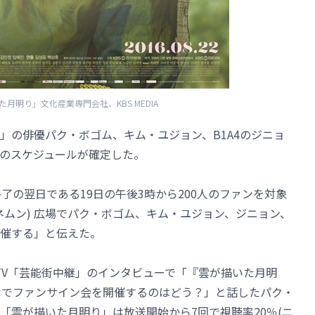
月明り」文化産業専門会社、KBS MEDIA
明り」の俳優パク・ボゴム、キム・ユジョン、B1A4のジニョ
のスケジュールが確定した。
了の翌日である19日の午後3時から200人のファンを対象
ンネムン) 広場でパク・ボゴム、キム・ユジョン、ジニョン、
催する」と伝えた。
 2TV「芸能街中継」のインタビューで「『雲が描いた月明
なでファンサイン会を開催するのはどう？」と話したパク・
「雲が描いた月明り」は放送開始から7回で視聴率20％(ニ