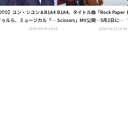
OTO】ユン・シユン＆B1A4
B1A4、タイトル曲「Rock Paper
ドゥルら、ミュージカル「あ
Scissors」MV公開…5月2日に韓
々」記者懇談会に出席
国で野外コンサートも開催決定
2026/04/30 14:54
2026/04/22 18:44