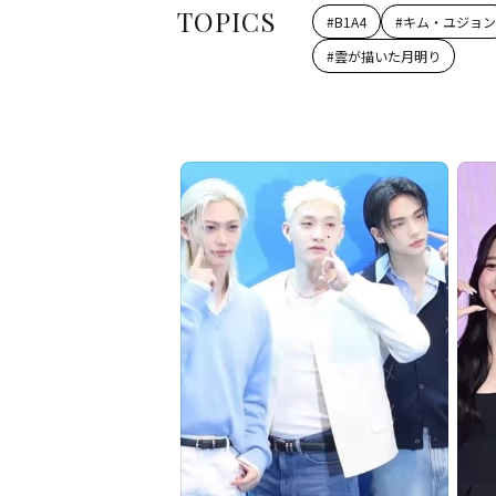
TOPICS
#
B1A4
#
キム・ユジョン
#
雲が描いた月明り