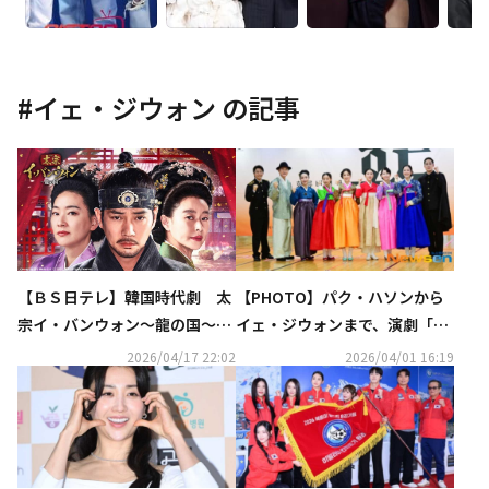
#
イェ・ジウォン
の記事
【PHOTO】パク・ハソンから
【ＢＳ日テレ】韓国時代劇 太
イェ・ジウォンまで、演劇「ホ
宗イ・バンウォン～龍の国～
ンド」制作発表会に出席
4月21日（火）17時放送スター
2026/04/17 22:02
2026/04/01 16:19
ト！！