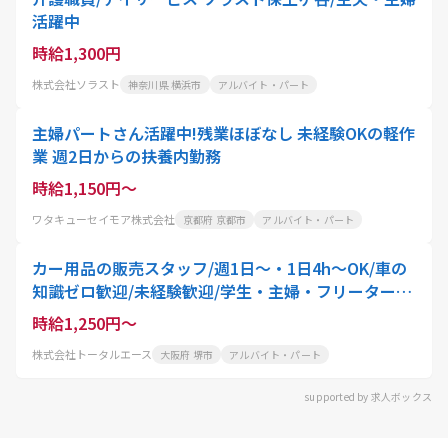
活躍中
時給1,300円
株式会社ソラスト
神奈川県 横浜市
アルバイト・パート
主婦パートさん活躍中!残業ほぼなし 未経験OKの軽作
業 週2日からの扶養内勤務
時給1,150円～
ワタキューセイモア株式会社
京都府 京都市
アルバイト・パート
カー用品の販売スタッフ/週1日～・1日4h～OK/車の
知識ゼロ歓迎/未経験歓迎/学生・主婦・フリーター大
歓迎
時給1,250円～
株式会社トータルエース
大阪府 堺市
アルバイト・パート
supported by 求人ボックス