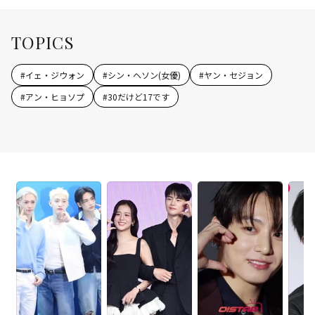
TOPICS
#
イェ・ジウォン
#
シン・ヘソン(女優)
#
ヤン・セジョン
#
アン・ヒョソプ
#
30だけど17です