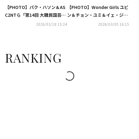
【PHOTO】パク・ハソン＆AS
【PHOTO】Wonder Girls ユビ
C2NTら「第14回 大韓民国芸術
ン＆チョン・ユミ＆イェ・ジウ
文化人大賞」授賞式に出席
ォンら、ヒマラヤ遠征隊の発足
2026/03/18 15:24
2026/03/05 16:15
式に出席
RANKING