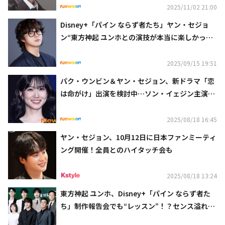
2025/11/02 21:00
Disney+「パイン ならず者たち」ヤン・セジョ
ン“東方神起 ユンホとの演技が本当に楽しかっ
た”【ネタバレあり】
2025/09/15 19:51
パク・ウンビン＆ヤン・セジョン、新ドラマ「恋
は命がけ」出演を検討中…ソン・イェジン主演の
同名映画をリメイク
2025/08/18 16:45
ヤン・セジョン、10月12日に日本ファンミーティ
ング開催！全員とのハイタッチ会も
2025/08/18 13:24
東方神起 ユンホ、Disney+「パイン ならず者た
ち」制作報告会でも“レッスン”！？センス溢れる
コメントを披露