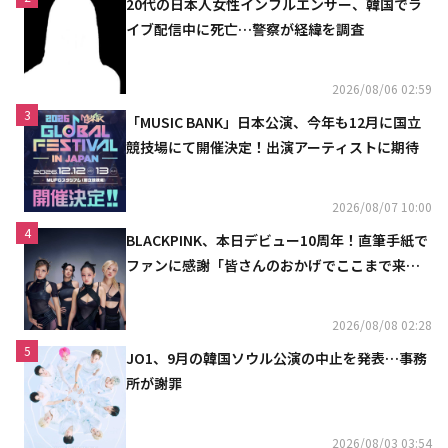
20代の日本人女性インフルエンサー、韓国でラ
イブ配信中に死亡…警察が経緯を調査
2026/08/06 02:59
3
「MUSIC BANK」日本公演、今年も12月に国立
競技場にて開催決定！出演アーティストに期待
2026/08/07 10:00
4
BLACKPINK、本日デビュー10周年！直筆手紙で
ファンに感謝「皆さんのおかげでここまで来ら
れた」
2026/08/08 02:28
5
JO1、9月の韓国ソウル公演の中止を発表…事務
所が謝罪
2026/08/03 03:54