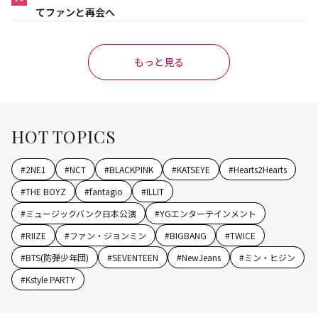
てファンと再会へ
もっと見る
HOT TOPICS
#
2NE1
#
NCT
#
BLACKPINK
#
KATSEYE
#
Hearts2Hearts
#
THE BOYZ
#
fantagio
#
ILLIT
#
ミュージックバンク日本公演
#
YGエンターテインメント
#
RIIZE
#
ファン・ジョンミン
#
BIGBANG
#
TWICE
#
BTS(防弾少年団)
#
SEVENTEEN
#
NewJeans
#
ミン・ヒジン
#
Kstyle PARTY