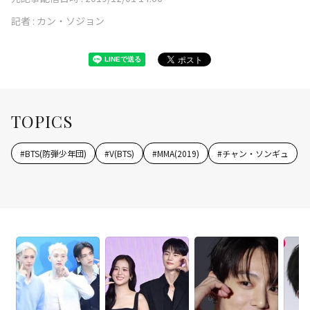
記者 :
カン・ソジョン
TOPICS
#
BTS(防弾少年団)
#
V(BTS)
#
MMA(2019)
#
チャン・ソンギュ