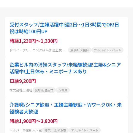
受付スタッフ/主婦活躍中!週2日～1日3時間でOK!日
祝は時給100円UP
時給1,230円～1,330円
ドライ・クリーニングほんま池上駅前店
東京都 大田区
アルバイト・パート
企業ビル内の清掃スタッフ/未経験歓迎!主婦&シニア
活躍中!土日休み・ミニボーナスあり
日給9,200円
株式会社三清社
愛知県 豊田市
正社員
介護職/シニア歓迎・主婦主婦歓迎・WワークOK・未
経験者大歓迎
時給1,900円～3,820円
ヘルパー事業所人・花
神奈川県 横浜市
アルバイト・パート