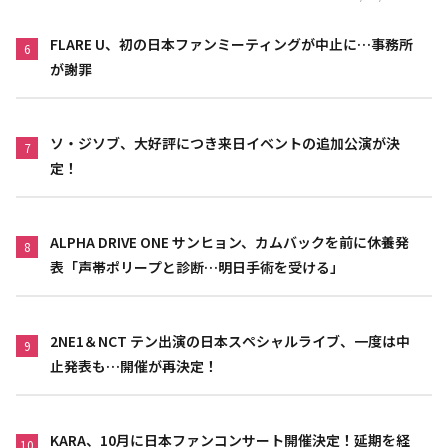
FLARE U、初の日本ファンミーティングが中止に…事務所
6
が謝罪
ソ・ジソブ、大好評につき来日イベントの追加公演が決
7
定！
ALPHA DRIVE ONE サンヒョン、カムバックを前に休養発
8
表「声帯ポリープと診断…明日手術を受ける」
2NE1＆NCT テン出演の日本スペシャルライブ、一度は中
9
止発表も…開催が再決定！
KARA、10月に日本ファンコンサート開催決定！延期を経
10