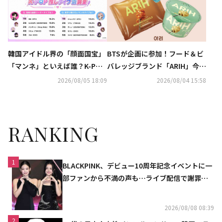
韓国アイドル界の「顔面国宝」
BTSが企画に参加！フード＆ビ
「マンネ」といえば誰？K-POP
バレッジブランド「ARIH」今夏
推しタイプ別調査の結果が明ら
に日本初上陸…イベントも開催
2026/08/05 18:09
2026/08/04 15:58
かに
決定
RANKING
1
BLACKPINK、デビュー10周年記念イベントに一
部ファンから不満の声も…ライブ配信で謝罪
「コミュニケーション不足だった」
2026/08/08 08:39
2