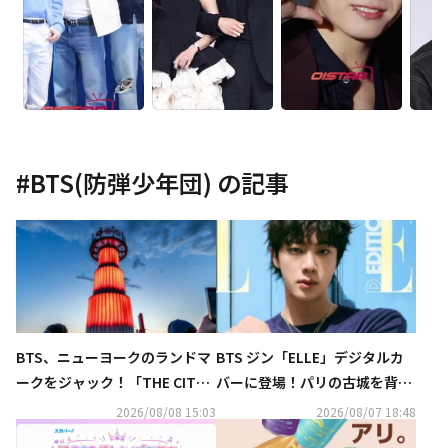
#
BTS(防弾少年団)
の記事
BTS、ニューヨークのランドマ
BTS ジン「ELLE」デジタルカ
ークをジャック！「THE CIT
バーに登場！パリの古城を背景
Y」プロジェクトが大盛況
に優雅な魅力アピール（動画あ
2026/08/08 15:03
2026/08/07 18:48
り）