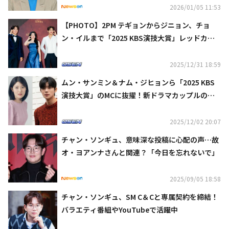
2026/01/05 11:53
【PHOTO】2PM テギョンからジニョン、チョ
ン・イルまで「2025 KBS演技大賞」レッドカー
ペットに登場
2025/12/31 18:59
ムン・サンミン＆ナム・ジヒョンら「2025 KBS
演技大賞」のMCに抜擢！新ドラマカップルの活
躍に期待
2025/12/02 20:07
チャン・ソンギュ、意味深な投稿に心配の声…故
オ・ヨアンナさんと関連？「今日を忘れないで」
2025/09/05 18:58
チャン・ソンギュ、SM C＆Cと専属契約を締結！
バラエティ番組やYouTubeで活躍中