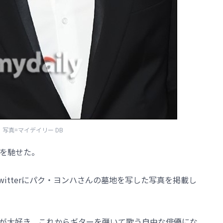
写真=マイデイリー DB
を馳せた。
やTwitterにパク・ヨンハさんの墓地を写した写真を掲載し
が大好き。これからギターを弾いて歌う自由な俳優にな