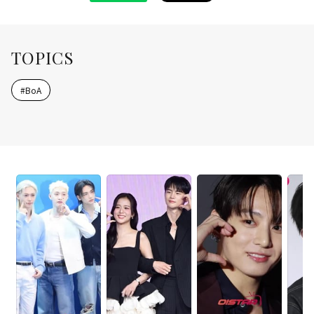
TOPICS
#
BoA