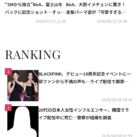
“SMから独立”BoA、富士山を
BoA、大胆イメチェンに驚き！
バックに記念ショット…すっぴ
金髪パーマ姿が「可愛すぎる」
んでも抜群の美しさ「また行き
と話題
2026/07/13 11:38
2026/06/25 16:49
たいな」
RANKING
1
BLACKPINK、デビュー10周年記念イベントに一
部ファンから不満の声も…ライブ配信で謝罪
「コミュニケーション不足だった」
2026/08/08 08:39
2
20代の日本人女性インフルエンサー、韓国でラ
イブ配信中に死亡…警察が経緯を調査
2026/08/06 02:59