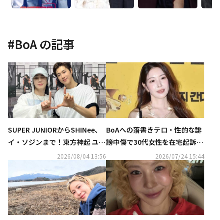
#
BoA
の記事
SUPER JUNIORからSHINee、
BoAへの落書きテロ・性的な誹
イ・ソジンまで！東方神起 ユン
謗中傷で30代女性を在宅起訴…
ホの初ソロコンサートに豪華芸
過去にも複数回にわたり罰金刑
2026/08/04 13:56
2026/07/24 15:44
能人が集結
に