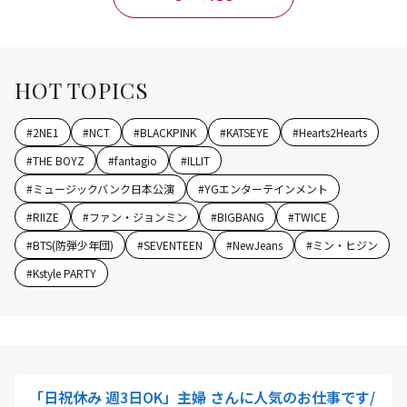
HOT TOPICS
#
2NE1
#
NCT
#
BLACKPINK
#
KATSEYE
#
Hearts2Hearts
#
THE BOYZ
#
fantagio
#
ILLIT
#
ミュージックバンク日本公演
#
YGエンターテインメント
#
RIIZE
#
ファン・ジョンミン
#
BIGBANG
#
TWICE
#
BTS(防弾少年団)
#
SEVENTEEN
#
NewJeans
#
ミン・ヒジン
#
Kstyle PARTY
「日祝休み 週3日OK」主婦 さんに人気のお仕事です/