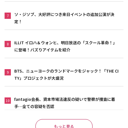
ソ・ジソブ、大好評につき来日イベントの追加公演が決
7
定！
ILLIT イロハ＆ウォンヒ、明日放送の「スクール革命！」
8
に登場！バズりアイテムを紹介
BTS、ニューヨークのランドマークをジャック！「THE CI
9
TY」プロジェクトが大盛況
fantagio会長、資本市場法違反の疑いで警察が捜査に着
10
手…全ての容疑を否認
もっと見る