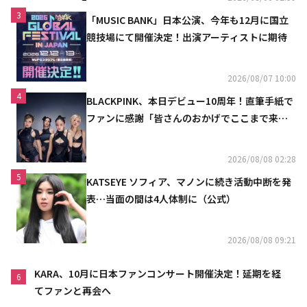
3
「MUSIC BANK」日本公演、今年も12月に国立
競技場にて開催決定！出演アーティストに期待
2026/08/07 10:00
4
BLACKPINK、本日デビュー10周年！直筆手紙で
ファンに感謝「皆さんのおかげでここまで来ら
れた」
2026/08/08 02:28
5
KATSEYE ソフィア、マノンに続き活動中断を発
表…当面の間は4人体制に（公式）
2026/08/08 09:21
KARA、10月に日本ファンコンサート開催決定！延期を経
6
てファンと再会へ