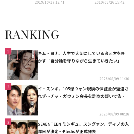
率8.9％でMBN開局史上最高視
率6％を突破…MBNドラマ史上
2019/10/17 12:41
2019/09/26 15:42
聴率を記録
最高記録
RANKING
1
キム・ヨナ、人生で大切にしている考え方を明
かす「自分軸を守りながら生きていきたい」
2026/08/09 11:30
2
イ・スンギ、105億ウォン規模の保証金が返還さ
れず…チャ・ガウォン会長を詐欺の疑いで告訴
へ
2026/08/09 08:28
3
SEVENTEEN ミンギュ、スングァン、ディノの入
隊日が決定…Pledisが正式発表