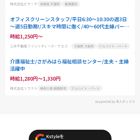
株式会社ビサーチ
奈良県 天理市
業務委託
オフィスクリーンスタッフ/平日6:30～10:30の週3日
～週5日勤務!/スキマ時間に働く/40～60代主婦パート
活躍中
時給1,250円～
三井不動産ファシリティーズ・ウエスト株式会社
大阪府 大阪市
アルバイト・パート
介護福祉士/さがみはら福祉相談センター/主夫・主婦
活躍中
時給1,280円～1,330円
株式会社ソラスト
神奈川県 相模原市
アルバイト・パート
supported by 求人ボックス
Kstyleを