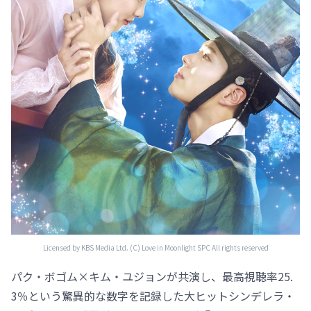
Licensed by KBS Media Ltd. (C) Love in Moonlight SPC All rights reserved
パク・ボゴム×キム・ユジョンが共演し、最高視聴率25.
3％という驚異的な数字を記録した大ヒットシンデレラ・