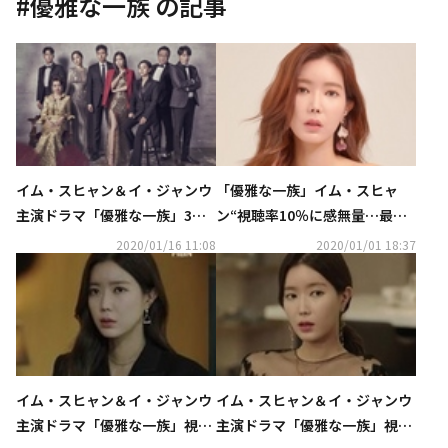
#
優雅な一族
の記事
イム・スヒャン＆イ・ジャンウ
「優雅な一族」イム・スヒャ
主演ドラマ「優雅な一族」3月
ン“視聴率10％に感無量…最初
にKNTVにて日本初放送がスタ
は不安だった”
2020/01/16 11:08
2020/01/01 18:37
ート！
イム・スヒャン＆イ・ジャンウ
イム・スヒャン＆イ・ジャンウ
主演ドラマ「優雅な一族」視聴
主演ドラマ「優雅な一族」視聴