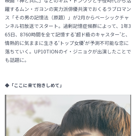
映画「神と共に」などのキム・ドンウクと子役時代から活
躍するムン・ガヨンの実力派俳優共演でおくるラブロマン
ス「その男の記憶法（原題）」が2月からベーシックチャ
ンネル初放送でスタート。過剰記憶症候群によって、1年3
65日、8760時間を全て記憶する‘超ド級のキャスター'と、
情熱的に気ままに生きる‘トップ女優'が予測不可能な恋に
落ちていく。UP10TIONのイ・ジニョクが出演したことで
も話題に。
◆「ここに来て抱きしめて」