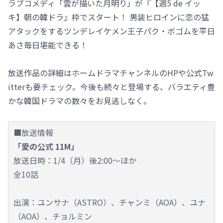
ラブコメディ「雲が描いた月明り」が『【週5 de イッ
キ】朝の韓ドラ』枠でスタート！ 男装ヒロインに恋の猛
アタックをするツンデレイケメン王子パク・ボゴムを平日
あさ毎日堪能できる！
放送作品の詳細はホームドラマチャンネルのHPや公式Tw
itterも要チェック。今後も続々と登場する、バラエティ豊
かな韓国ドラマの数々をお見逃しなく。
■放送情報
「愛の公式 11M」
放送日時：1/4（月）後2:00～ほか
全10話
出演：ユンサナ（ASTRO）、チャンミ（AOA）、ユナ
（AOA）、チョルミン