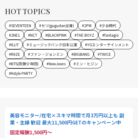
HOT TOPICS
#
SEVENTEEN
#
セリ(gugudan出身)
#
2PM
#
少女時代
#
2NE1
#
NCT
#
BLACKPINK
#
THE BOYZ
#
fantagio
#
ILLIT
#
ミュージックバンク日本公演
#
YGエンターテインメント
#
RIIZE
#
ファン・ジョンミン
#
BIGBANG
#
TWICE
#
BTS(防弾少年団)
#
NewJeans
#
ミン・ヒジン
#
Kstyle PARTY
美容モニター/在宅×スキマ時間で月3万円以上も 副
業・主婦 歓迎 最大11,500円GETのキャンペーン中
固定報酬1,500円～