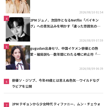
2026/08/10 01:54
4
2PM ジュノ、次回作となるNetflix「バイキン
グ」への意気込みを明かす「違った雰囲気の姿
をお見せできると思う」
2026/08/09 07:59
5
gugudan出身セリ、中国イケメン俳優との熱
愛・破局説も…数年間にわたる噂に終止符「邪
魔しないで」
2026/08/09 06:39
俳優ソ・ジソブ、今年49歳とは思えぬ色気…ワイルドなグ
6
ラビアを公開
2PM テギョンから少女時代 ティファニー、ムン・チェウォ
7