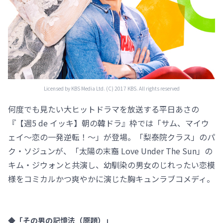
Licensed by KBS Media Ltd. (C) 2017 KBS. All rights reserved
何度でも見たい大ヒットドラマを放送する平日あさの
『【週5 de イッキ】朝の韓ドラ』枠では「サム、マイウ
ェイ～恋の一発逆転！～」が登場。「梨泰院クラス」のパ
ク・ソジュンが、「太陽の末裔 Love Under The Sun」の
キム・ジウォンと共演し、幼馴染の男女のじれったい恋模
様をコミカルかつ爽やかに演じた胸キュンラブコメディ。
◆「その男の記憶法（原題）」