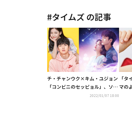
#
タイムズ
の記事
チ・チャンウク×キム・ユジョン
「タ
「コンビニのセッピョル」、ソ・
マの
イングク「空から降る一億の星」
ら？
2022/01/07 18:00
も！ホームドラマチャンネル1
つけ
月・2月の韓国ドラマは最新・大
ヒット作が目白押し