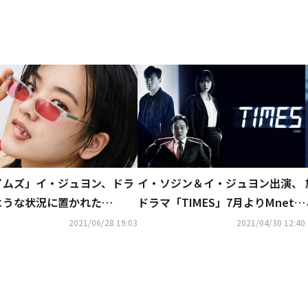
イムズ」イ・ジュヨン、ドラ
イ・ソジン＆イ・ジュヨン出演、
ような状況に置かれた
ドラマ「TIMES」7月よりMnetに
“現実と気持ちに折り合いを
て日本初放送！
2021/06/28 19:03
2021/04/30 12:40
てその人生を生きる”