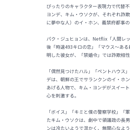
ぴったりのキャラクター表現力で代替不
ヨンデ、キム・ウソクが、それぞれ詐欺
に夢中な人）のイ・ホン、義禁府都事の
パク・ジュヒョンは、Netflix「人
後「時速493キロの恋」「マウス～あ
明した彼女が、「禁婚令」では詐欺相性
「偶然見つけたハル」「ペントハウス」
デは、朝鮮の王でサランクンのイ・ホン
あげる人物で、キム・ヨンデがスイート
心を刺激する。
「ボイス」「キミと僕の警察学校」「軍
たキム・ウソクは、劇中で領議政の長男
ンは冷たいようで温かく、無関心なよう