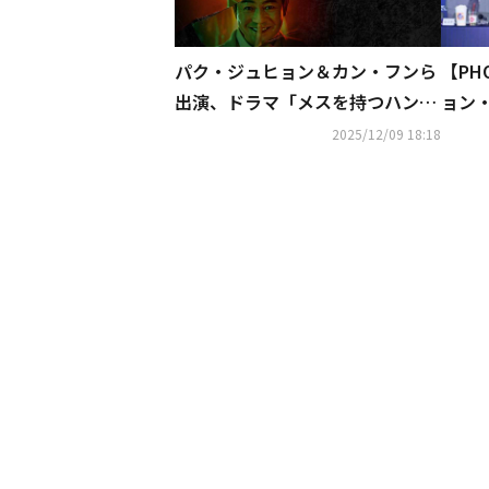
パク・ジュヒョン＆カン・フンら
【PH
出演、ドラマ「メスを持つハンタ
ョン
ー」12月17日よりU-NEXTで独占
画賞
2025/12/09 18:18
配信！
ント