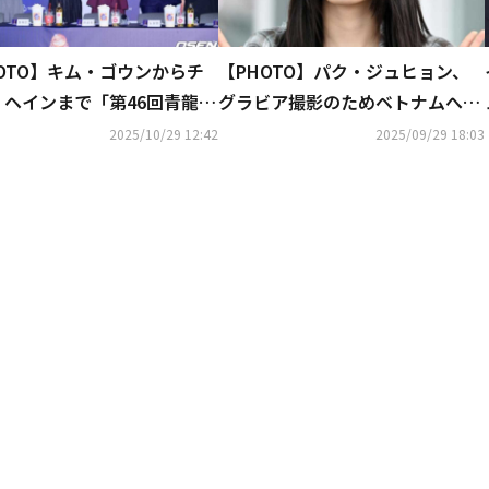
OTO】キム・ゴウンからチ
【PHOTO】パク・ジュヒョン、
・ヘインまで「第46回青龍映
グラビア撮影のためベトナムへ出
」ハンドプリンティングイベ
国
2025/10/29 12:42
2025/09/29 18:03
に出席