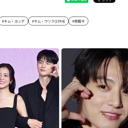
#
キム・ヨンデ
#
キム・ウソク(1994)
#
禁婚令