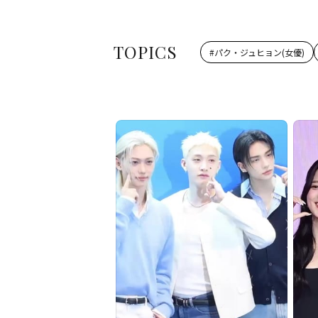
TOPICS
#
パク・ジュヒョン(女優)