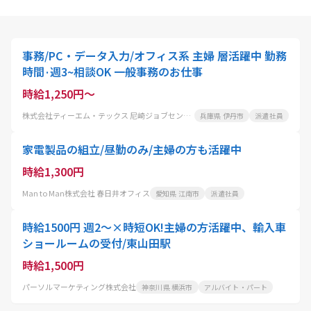
事務/PC・データ入力/オフィス系 主婦 層活躍中 勤務
時間·週3~相談OK 一般事務のお仕事
時給1,250円～
株式会社ティーエム・テックス 尼崎ジョブセンター
兵庫県 伊丹市
派遣社員
家電製品の組立/昼勤のみ/主婦の方も活躍中
時給1,300円
Man to Man株式会社 春日井オフィス
愛知県 江南市
派遣社員
時給1500円 週2～×時短OK!主婦の方活躍中、輸入車
ショールームの受付/東山田駅
時給1,500円
パーソルマーケティング株式会社
神奈川県 横浜市
アルバイト・パート