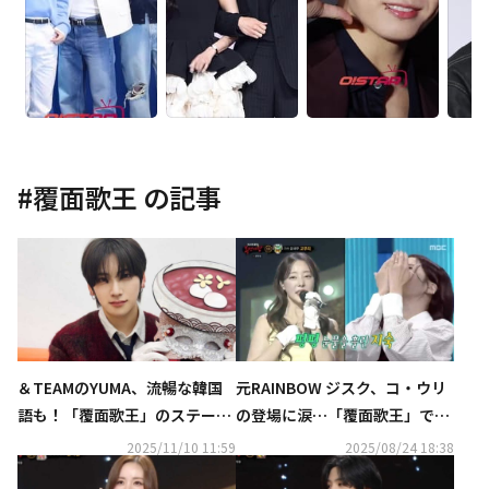
#
覆面歌王
の記事
＆TEAMのYUMA、流暢な韓国
元RAINBOW ジスク、コ・ウリ
語も！「覆面歌王」のステージ
の登場に涙…「覆面歌王」での
に絶賛の声“BTS先輩に憧れて
再会が話題に
2025/11/10 11:59
2025/08/24 18:38
アイドルに”