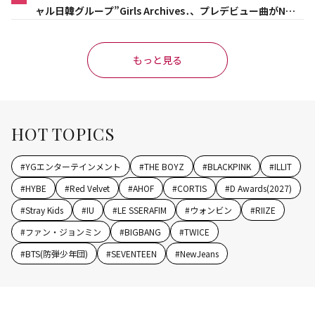
ャル日韓グループ”Girls Archives․、プレデビュー曲がNet
flix映画主題歌に異例の大抜擢
もっと見る
HOT TOPICS
#
YGエンターテインメント
#
THE BOYZ
#
BLACKPINK
#
ILLIT
#
HYBE
#
Red Velvet
#
AHOF
#
CORTIS
#
D Awards(2027)
#
Stray Kids
#
IU
#
LE SSERAFIM
#
ウォンビン
#
RIIZE
#
ファン・ジョンミン
#
BIGBANG
#
TWICE
#
BTS(防弾少年団)
#
SEVENTEEN
#
NewJeans