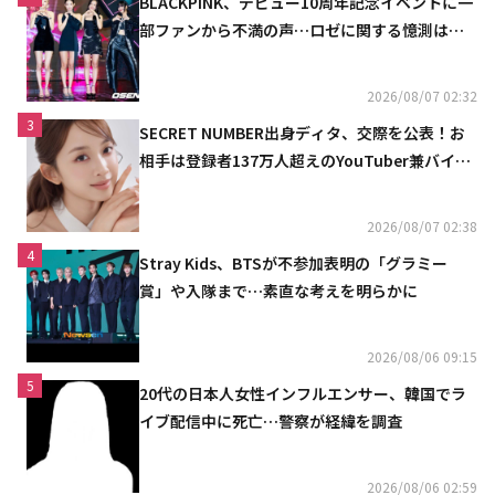
BLACKPINK、デビュー10周年記念イベントに一
部ファンから不満の声…ロゼに関する憶測は否
定
2026/08/07 02:32
3
SECRET NUMBER出身ディタ、交際を公表！お
相手は登録者137万人超えのYouTuber兼バイオ
リニスト
2026/08/07 02:38
4
Stray Kids、BTSが不参加表明の「グラミー
賞」や入隊まで…素直な考えを明らかに
2026/08/06 09:15
5
20代の日本人女性インフルエンサー、韓国でラ
イブ配信中に死亡…警察が経緯を調査
2026/08/06 02:59