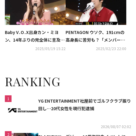
Baby V․O․X出身カン・ミヨ
PENTAGON ウソク、191cmの
ン、14年ぶりの完全体に言及
高身長に苦労も？「メンバーの
「今年中にコンサートがした
ズボンから切った部分を付け足
2025/05/19 15:22
2025/02/23 22:00
い」（動画あり）
した」
RANKING
1
YG ENTERTAINMENT社屋前でゴルフクラブ振り
回し…20代女性を現行犯逮捕
2026/08/07 02:02
2