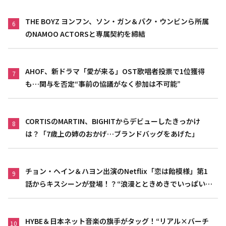
THE BOYZ ヨンフン、ソン・ガン＆パク・ウンビンら所属
6
のNAMOO ACTORSと専属契約を締結
AHOF、新ドラマ「愛が来る」OST歌唱者投票で1位獲得
7
も…関与を否定“事前の協議がなく参加は不可能”
CORTISのMARTIN、BIGHITからデビューしたきっかけ
8
は？「7歳上の姉のおかげ…ブランドバッグをあげた」
チョン・ヘイン＆ハヨン出演のNetflix「恋は飴模様」第1
9
話からキスシーンが登場！？“浪漫とときめきでいっぱいの
作品”
HYBE＆日本ネット音楽の旗手がタッグ！“リアル×バーチ
10