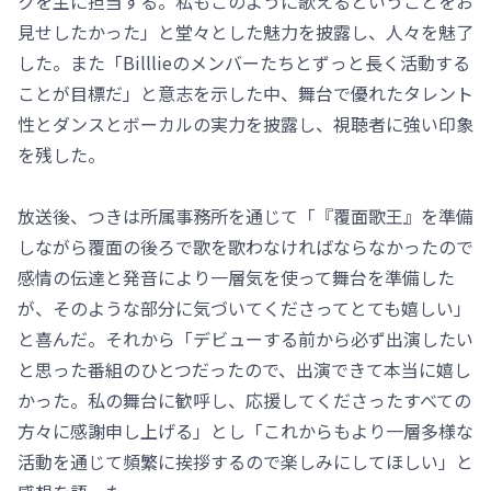
クを主に担当する。私もこのように歌えるということをお
見せしたかった」と堂々とした魅力を披露し、人々を魅了
した。また「Billlieのメンバーたちとずっと長く活動する
ことが目標だ」と意志を示した中、舞台で優れたタレント
性とダンスとボーカルの実力を披露し、視聴者に強い印象
を残した。
放送後、つきは所属事務所を通じて「『覆面歌王』を準備
しながら覆面の後ろで歌を歌わなければならなかったので
感情の伝達と発音により一層気を使って舞台を準備した
が、そのような部分に気づいてくださってとても嬉しい」
と喜んだ。それから「デビューする前から必ず出演したい
と思った番組のひとつだったので、出演できて本当に嬉し
かった。私の舞台に歓呼し、応援してくださったすべての
方々に感謝申し上げる」とし「これからもより一層多様な
活動を通じて頻繁に挨拶するので楽しみにしてほしい」と