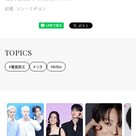
記者 :
ソン・ミギョン
TOPICS
#
覆面歌王
#
つき
#
Billlie