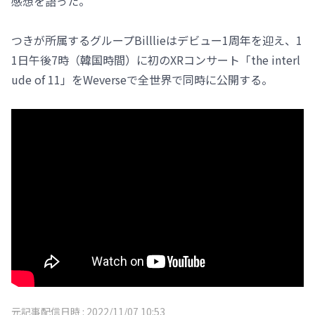
感想を語った。
つきが所属するグループBilllieはデビュー1周年を迎え、1
1日午後7時（韓国時間）に初のXRコンサート「the interl
ude of 11」をWeverseで全世界で同時に公開する。
元記事配信日時 :
2022/11/07 10:53