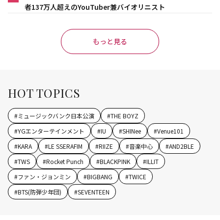
者137万人超えのYouTuber兼バイオリニスト
もっと見る
HOT TOPICS
#
ミュージックバンク日本公演
#
THE BOYZ
#
YGエンターテインメント
#
IU
#
SHINee
#
Venue101
#
KARA
#
LE SSERAFIM
#
RIIZE
#
音楽中心
#
AND2BLE
#
TWS
#
Rocket Punch
#
BLACKPINK
#
ILLIT
#
ファン・ジョンミン
#
BIGBANG
#
TWICE
#
BTS(防弾少年団)
#
SEVENTEEN