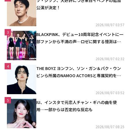
ソ・ジソブ、大好評につき来日イベントの追加
公演が決定！
2026/08/07 03:57
3
BLACKPINK、デビュー10周年記念イベントに一
部ファンから不満の声…ロゼに関する憶測は否
定
2026/08/07 02:32
4
THE BOYZ ヨンフン、ソン・ガン＆パク・ウン
ビンら所属のNAMOO ACTORSと専属契約を締
結
2026/08/07 03:52
5
IU、インスタで元恋人チャン・ギハの曲を使
用…一部からは否定的な反応も
2026/08/07 08:25