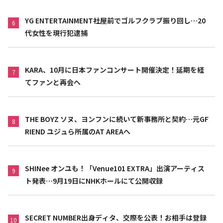
YG ENTERTAINMENT社屋前でゴルフクラブ振り回し…20
6
代女性を現行犯逮捕
KARA、10月に日本ファンコンサート開催決定！延期を経
7
てファンと再会へ
THE BOYZ ソヌ、ヨンフンに続いて新事務所と契約…元GF
8
RIEND ユジュら所属のAT AREAへ
SHINee オンユも！「Venue101 EXTRA」出演アーティス
9
ト発表…9月19日にNHKホールにて公開収録
SECRET NUMBER出身ディタ、交際を公表！お相手は登録
10