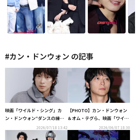
#
カン・ドンウォン
の記事
映画「ワイルド・シング」カ
【PHOTO】カン・ドンウォン
ン・ドンウォン“ダンスの練習
＆オム・テグら、映画「ワイル
中に肋骨を負傷も…本当にデビ
ド・シング」舞台挨拶に出席
2026/07/18 13:42
2026/06/07 18:30
ューする気分だった”