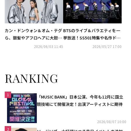
カン・ドンウォン＆オム・テグ
BTSのライブ＆バラエティを一
ら、銀髪やアフロヘアに大胆イ
挙放送！SS501特集や名作ドラ
メチェン！劇中のコンセプトフ
マ、ビョン・ウソク出演バラエ
2026/06/03 11:45
2026/05/27 17:00
ォト話題
ティも…6月のCS衛星劇場
RANKING
1
「MUSIC BANK」日本公演、今年も12月に国立
競技場にて開催決定！出演アーティストに期待
2026/08/07 10:00
2