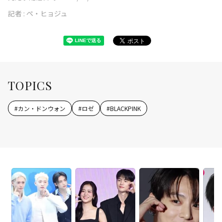
記者 :
ペ・ヒョジュ
TOPICS
#
カン・ドンウォン
#
ロゼ
#
BLACKPINK