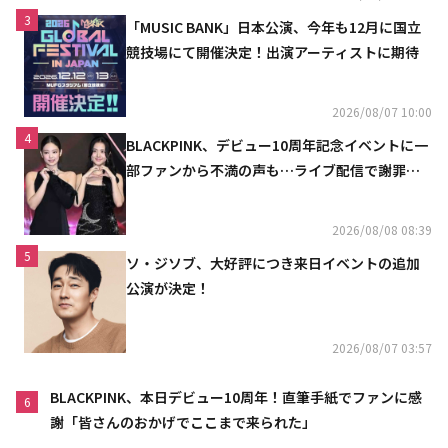
3
「MUSIC BANK」日本公演、今年も12月に国立
競技場にて開催決定！出演アーティストに期待
2026/08/07 10:00
4
BLACKPINK、デビュー10周年記念イベントに一
部ファンから不満の声も…ライブ配信で謝罪
「コミュニケーション不足だった」
2026/08/08 08:39
5
ソ・ジソブ、大好評につき来日イベントの追加
公演が決定！
2026/08/07 03:57
BLACKPINK、本日デビュー10周年！直筆手紙でファンに感
6
謝「皆さんのおかげでここまで来られた」