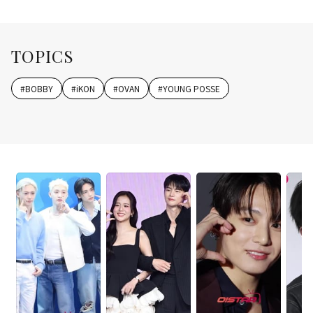
TOPICS
#
BOBBY
#
iKON
#
OVAN
#
YOUNG POSSE