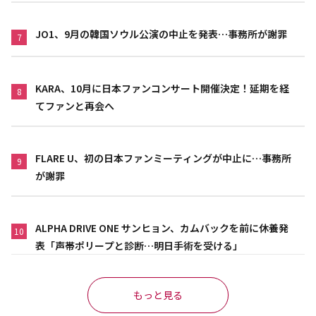
JO1、9月の韓国ソウル公演の中止を発表…事務所が謝罪
7
KARA、10月に日本ファンコンサート開催決定！延期を経
8
てファンと再会へ
FLARE U、初の日本ファンミーティングが中止に…事務所
9
が謝罪
ALPHA DRIVE ONE サンヒョン、カムバックを前に休養発
10
表「声帯ポリープと診断…明日手術を受ける」
もっと見る