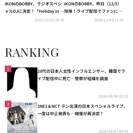
iKONのBOBBY、ラジオスペシ
iKONのBOBBY、昨日（12/3）
ャルDJに決定！「Holiday in 親
除隊！ライブ配信でファンに挨
しい友達」本日から5日連続で
拶…今後の活動に高まる期待
2025/12/15 20:30
2025/12/04 11:28
登場
RANKING
1
20代の日本人女性インフルエンサー、韓国でラ
イブ配信中に死亡…警察が経緯を調査
2026/08/06 02:59
2
2NE1＆NCT テン出演の日本スペシャルライブ、
一度は中止発表も…開催が再決定！
2026/08/07 09:56