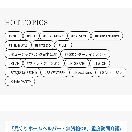
HOT TOPICS
#
2NE1
#
NCT
#
BLACKPINK
#
KATSEYE
#
Hearts2Hearts
#
THE BOYZ
#
fantagio
#
ILLIT
#
ミュージックバンク日本公演
#
YGエンターテインメント
#
RIIZE
#
ファン・ジョンミン
#
BIGBANG
#
TWICE
#
BTS(防弾少年団)
#
SEVENTEEN
#
NewJeans
#
ミン・ヒジン
#
Kstyle PARTY
「見守りホームヘルパー・無資格OK」重度訪問介護/