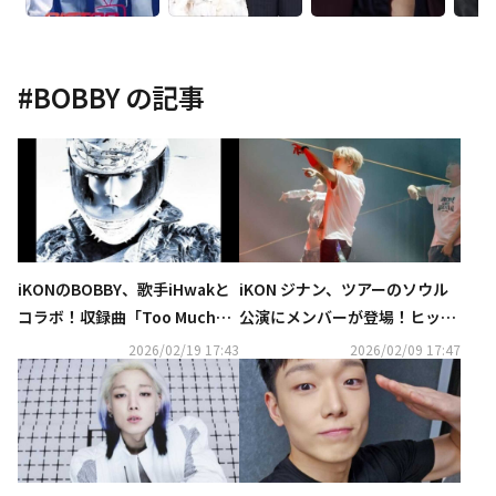
#
BOBBY
の記事
iKONのBOBBY、歌手iHwakと
iKON ジナン、ツアーのソウル
コラボ！収録曲「Too Much」
公演にメンバーが登場！ヒット
にフィーチャリングとして参加
曲メドレーにファンが熱狂
2026/02/19 17:43
2026/02/09 17:47