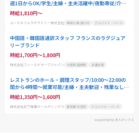
週1日からOK/学生/主婦・主夫活躍中/夜勤専従/介護
職員
時給1,810円～
ユースタイルラボラトリー株式会社
神奈川県 清川村
アルバイト・パート
中国語・韓国語通訳スタッフ フランスのラグジュア
リーブランド
時給1,700円～1,800円
株式会社フィールドサーブジャパン
大阪府 田尻町
派遣社員
レストランのホール・調理スタッフ/10:00〜22:00の
間から4時間〜就業可能/主婦・主夫歓迎・残業なし・
土日休み
時給1,350円～1,600円
株式会社松下産業ホールディングス
東京都 文京区
アルバイト・パート
supported by 求人ボックス