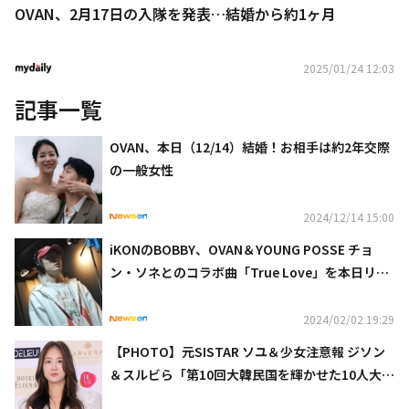
OVAN、2月17日の入隊を発表…結婚から約1ヶ月
2025/01/24 12:03
記事一覧
OVAN、本日（12/14）結婚！お相手は約2年交際
の一般女性
2024/12/14 15:00
iKONのBOBBY、OVAN＆YOUNG POSSE チョ
ン・ソネとのコラボ曲「True Love」を本日リリ
ース
2024/02/02 19:29
【PHOTO】元SISTAR ソユ＆少女注意報 ジソン
＆スルビら「第10回大韓民国を輝かせた10人大
賞」受賞式に出席