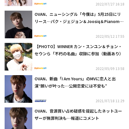
2022/07/27 16:18
OVAN、ニューシングル「今僕は」5月25日にリ
リース…パク・ジェジョン＆Joosiq＆Pianoman
も楽曲に参加
2022/05/12 17:55
【PHOTO】WINNER カン・スンユン＆チョン・
セウンら「不朽の名曲」収録に参加（動画あり）
2022/05/09 13:58
OVAN、新曲「I Am Yours」のMVに恋人と出
演“願いが叶った…公開恋愛には不安も”
2021/07/18 11:29
OVAN、音源買い占め疑惑を提起したネットユー
ザーが無罪判決も…報道にコメント