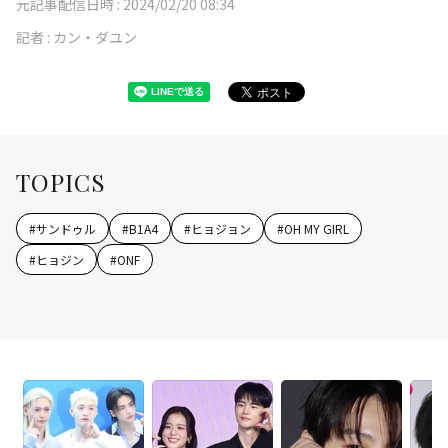
元記事配信日時 :
2024/02/20 08:34
記者 :
カン・ダユン
TOPICS
#
サンドゥル
#
B1A4
#
ヒョジョン
#
OH MY GIRL
#
ヒョジン
#
ONF