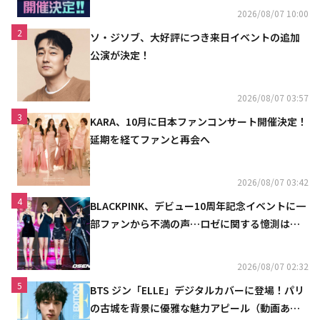
2026/08/07 10:00
2
ソ・ジソブ、大好評につき来日イベントの追加
公演が決定！
2026/08/07 03:57
3
KARA、10月に日本ファンコンサート開催決定！
延期を経てファンと再会へ
2026/08/07 03:42
4
BLACKPINK、デビュー10周年記念イベントに一
部ファンから不満の声…ロゼに関する憶測は否
定
2026/08/07 02:32
5
BTS ジン「ELLE」デジタルカバーに登場！パリ
の古城を背景に優雅な魅力アピール（動画あ