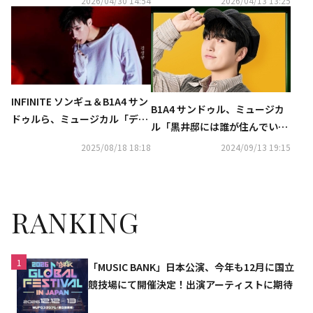
2026/04/30 14:54
2026/04/13 13:25
席
INFINITE ソンギュ＆B1A4 サン
B1A4 サンドゥル、ミュージカ
ドゥルら、ミュージカル「デス
ル「黒井邸には誰が住んでいる
ノート」にL役で出演！韓国で1
のか」の主人公に抜擢！
2025/08/18 18:18
2024/09/13 19:15
0月14日に開幕
RANKING
1
「MUSIC BANK」日本公演、今年も12月に国立
競技場にて開催決定！出演アーティストに期待