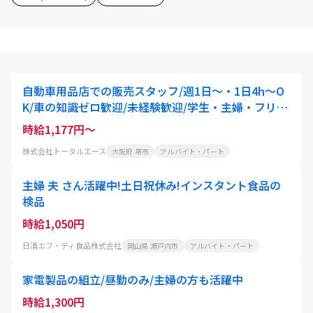
自動車用品店での販売スタッフ/週1日～・1日4h～O
K/車の知識ゼロ歓迎/未経験歓迎/学生・主婦・フリー
ター大歓迎
時給1,177円～
株式会社トータルエース
大阪府 堺市
アルバイト・パート
主婦 夫 さん活躍中!土日祝休み!インスタント食品の
検品
時給1,050円
日清エフ・ディ食品株式会社
岡山県 瀬戸内市
アルバイト・パート
家電製品の組立/昼勤のみ/主婦の方も活躍中
時給1,300円