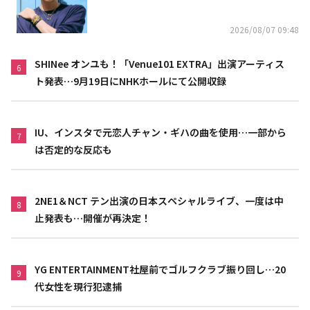
り）
2026/08/07 09:48
SHINee オンユも！「Venue101 EXTRA」出演アーティス
6
ト発表…9月19日にNHKホールにて公開収録
IU、インスタで元恋人チャン・ギハの曲を使用…一部から
7
は否定的な反応も
2NE1＆NCT テン出演の日本スペシャルライブ、一度は中
8
止発表も…開催が再決定！
YG ENTERTAINMENT社屋前でゴルフクラブ振り回し…20
9
代女性を現行犯逮捕