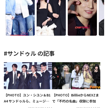
#
サンドゥル
の記事
【PHOTO】ユン・シユン＆B1
【PHOTO】BilllieからNEXZま
A4 サンドゥルら、ミュージカ
で「不朽の名曲」収録に参加
ル「あの日々」記者懇談会に出