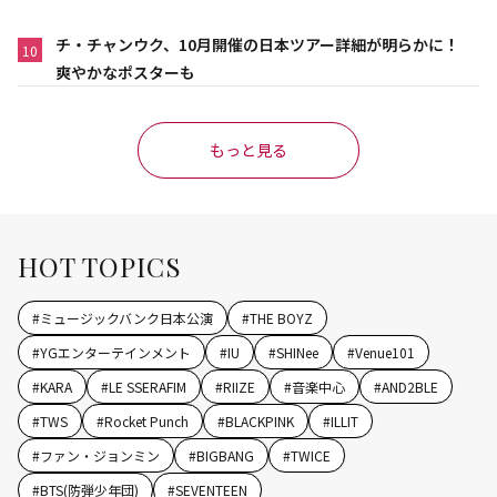
チ・チャンウク、10月開催の日本ツアー詳細が明らかに！
10
爽やかなポスターも
もっと見る
HOT TOPICS
#
ミュージックバンク日本公演
#
THE BOYZ
#
YGエンターテインメント
#
IU
#
SHINee
#
Venue101
#
KARA
#
LE SSERAFIM
#
RIIZE
#
音楽中心
#
AND2BLE
#
TWS
#
Rocket Punch
#
BLACKPINK
#
ILLIT
#
ファン・ジョンミン
#
BIGBANG
#
TWICE
#
BTS(防弾少年団)
#
SEVENTEEN