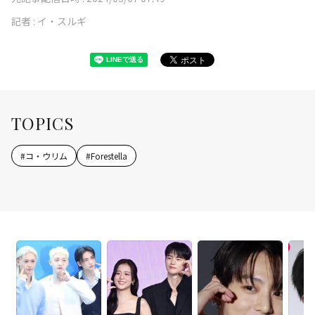
記者 :
イ・スルギ
TOPICS
#
コ・ウリム
#
Forestella