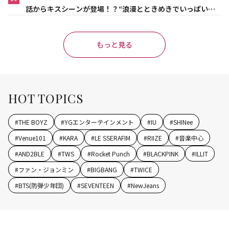
話からキスシーンが登場！？“浪漫とときめきでいっぱいの
作品”
もっと見る
HOT TOPICS
#
THE BOYZ
#
YGエンターテインメント
#
IU
#
SHINee
#
Venue101
#
KARA
#
LE SSERAFIM
#
RIIZE
#
音楽中心
#
AND2BLE
#
TWS
#
Rocket Punch
#
BLACKPINK
#
ILLIT
#
ファン・ジョンミン
#
BIGBANG
#
TWICE
#
BTS(防弾少年団)
#
SEVENTEEN
#
NewJeans