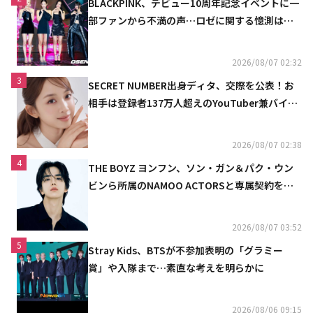
BLACKPINK、デビュー10周年記念イベントに一
部ファンから不満の声…ロゼに関する憶測は否
定
2026/08/07 02:32
3
SECRET NUMBER出身ディタ、交際を公表！お
相手は登録者137万人超えのYouTuber兼バイオ
リニスト
2026/08/07 02:38
4
THE BOYZ ヨンフン、ソン・ガン＆パク・ウン
ビンら所属のNAMOO ACTORSと専属契約を締
結
2026/08/07 03:52
5
Stray Kids、BTSが不参加表明の「グラミー
賞」や入隊まで…素直な考えを明らかに
2026/08/06 09:15