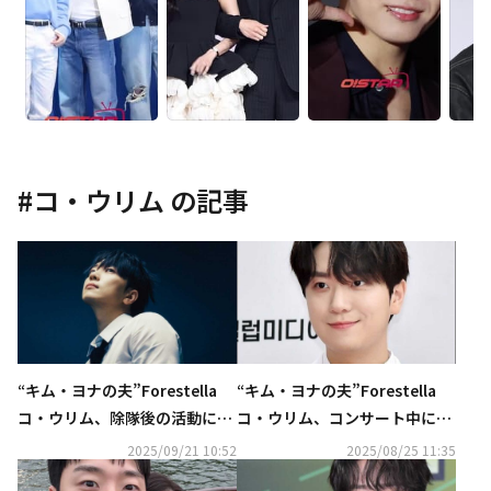
#
コ・ウリム
の記事
“キム・ヨナの夫”Forestella
“キム・ヨナの夫”Forestella
コ・ウリム、除隊後の活動に対
コ・ウリム、コンサート中に負
する意気込み語る「より自由に
傷
2025/09/21 10:52
2025/08/25 11:35
力強く走っていく」