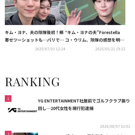
キム・ヨナ、夫の除隊後初！頬
“キム・ヨナの夫”Forestella
寄せツーショットも…パリで
コ・ウリム、除隊の感想を明か
の“ラブラブデート”公開し話題
す「自分だけの学びの時間があ
2025/07/03 12:24
2025/05/21 19:22
に
った」
RANKING
1
YG ENTERTAINMENT社屋前でゴルフクラブ振り
回し…20代女性を現行犯逮捕
2026/08/07 02:02
2