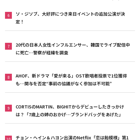
ソ・ジソブ、大好評につき来日イベントの追加公演が決
6
定！
20代の日本人女性インフルエンサー、韓国でライブ配信中
7
に死亡…警察が経緯を調査
AHOF、新ドラマ「愛が来る」OST歌唱者投票で1位獲得
8
も…関与を否定“事前の協議がなく参加は不可能”
CORTISのMARTIN、BIGHITからデビューしたきっかけ
9
は？「7歳上の姉のおかげ…ブランドバッグをあげた」
チョン・ヘイン＆ハヨン出演のNetflix「恋は飴模様」第1
10