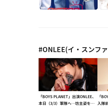
#
ONLEE(イ・スンファ
「BOYS PLANET」出演ONLEE、
「BO
本日（3/3）軍隊へ…坊主姿を公
入隊