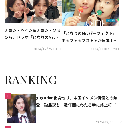
チョン・ヘイン＆チョン・ソミ
「となりのMr․パーフェクト」
ンら、ドラマ「となりのMr․パ
ポップアップストアが日本上
ーフェクト」出演者が集結！仲
陸！4都市で開催決定
2024/12/25 18:31
2024/11/07 17:03
睦まじい姿に注目
RANKING
1
gugudan出身セリ、中国イケメン俳優との熱
愛・破局説も…数年間にわたる噂に終止符「邪
魔しないで」
2026/08/09 06:39