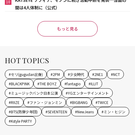
KATSEYE ソフィア、マノンに続き活動中断を発表…当面の
10
間は4人体制に（公式）
もっと見る
HOT TOPICS
#
セリ(gugudan出身)
#
2PM
#
少女時代
#
2NE1
#
NCT
#
BLACKPINK
#
THE BOYZ
#
fantagio
#
ILLIT
#
ミュージックバンク日本公演
#
YGエンターテインメント
#
RIIZE
#
ファン・ジョンミン
#
BIGBANG
#
TWICE
#
BTS(防弾少年団)
#
SEVENTEEN
#
NewJeans
#
ミン・ヒジン
#
Kstyle PARTY