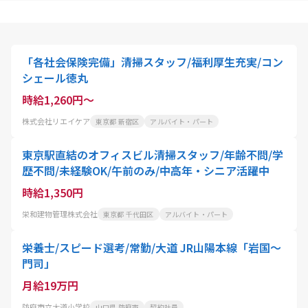
「各社会保険完備」清掃スタッフ/福利厚生充実/コン
シェール徳丸
時給1,260円～
株式会社リエイケア
東京都 新宿区
アルバイト・パート
東京駅直結のオフィスビル清掃スタッフ/年齢不問/学
歴不問/未経験OK/午前のみ/中高年・シニア活躍中
時給1,350円
栄和建物管理株式会社
東京都 千代田区
アルバイト・パート
栄養士/スピード選考/常勤/大道 JR山陽本線「岩国～
門司」
月給19万円
防府市立大道小学校
山口県 防府市
契約社員