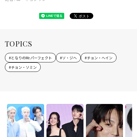
TOPICS
#
となりのMr.パーフェクト
#
ソ・ジヘ
#
チョン・ヘイン
#
チョン・ソミン