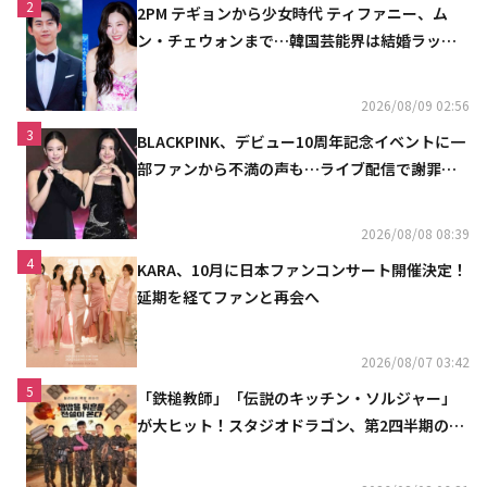
2
2PM テギョンから少女時代 ティファニー、ム
ン・チェウォンまで…韓国芸能界は結婚ラッシ
ュ
2026/08/09 02:56
3
BLACKPINK、デビュー10周年記念イベントに一
部ファンから不満の声も…ライブ配信で謝罪
「コミュニケーション不足だった」
2026/08/08 08:39
4
KARA、10月に日本ファンコンサート開催決定！
延期を経てファンと再会へ
2026/08/07 03:42
5
「鉄槌教師」「伝説のキッチン・ソルジャー」
が大ヒット！スタジオドラゴン、第2四半期の売
上高が黒字に