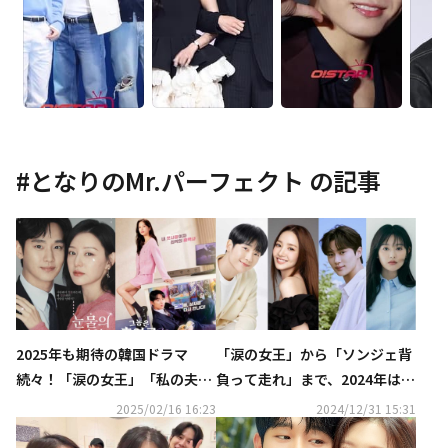
#
となりのMr.パーフェクト
の記事
2025年も期待の韓国ドラマ
「涙の女王」から「ソンジェ背
続々！「涙の女王」「私の夫と
負って走れ」まで、2024年はtv
結婚して」までスタジオドラゴ
Nドラマが大ヒット
2025/02/16 16:23
2024/12/31 15:31
ンの作品が大ヒット