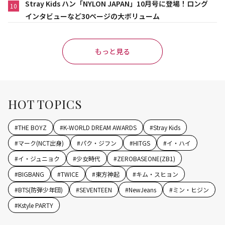
Stray Kids ハン「NYLON JAPAN」10月号に登場！ロング
10
インタビューなど30ページの大ボリューム
もっと見る
HOT TOPICS
#
THE BOYZ
#
K-WORLD DREAM AWARDS
#
Stray Kids
#
マーク(NCT出身)
#
パク・ジフン
#
HITGS
#
イ・ハイ
#
イ・ジュニョク
#
少女時代
#
ZEROBASEONE(ZB1)
#
BIGBANG
#
TWICE
#
東方神起
#
キム・スヒョン
#
BTS(防弾少年団)
#
SEVENTEEN
#
NewJeans
#
ミン・ヒジン
#
Kstyle PARTY