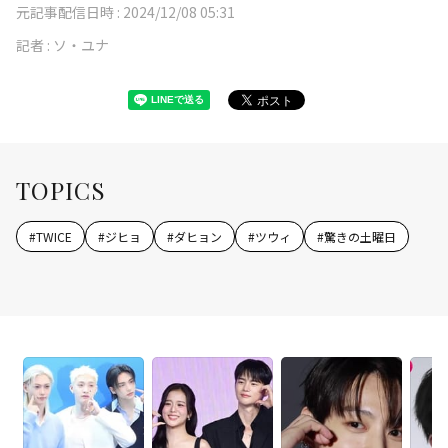
元記事配信日時 :
2024/12/08 05:31
記者 :
ソ・ユナ
TOPICS
#
TWICE
#
ジヒョ
#
ダヒョン
#
ツウィ
#
驚きの土曜日