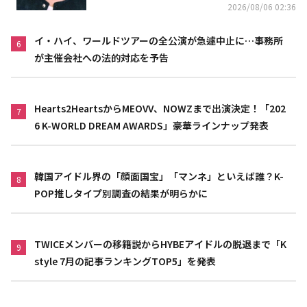
2026/08/06 02:36
イ・ハイ、ワールドツアーの全公演が急遽中止に…事務所
6
が主催会社への法的対応を予告
Hearts2HeartsからMEOVV、NOWZまで出演決定！「202
7
6 K-WORLD DREAM AWARDS」豪華ラインナップ発表
韓国アイドル界の「顔面国宝」「マンネ」といえば誰？K-
8
POP推しタイプ別調査の結果が明らかに
TWICEメンバーの移籍説からHYBEアイドルの脱退まで「K
9
style 7月の記事ランキングTOP5」を発表