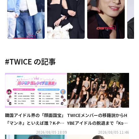
#
TWICE
の記事
韓国アイドル界の「顔面国宝」
TWICEメンバーの移籍説からH
「マンネ」といえば誰？K-POP
YBEアイドルの脱退まで「Kstyl
推しタイプ別調査の結果が明ら
e 7月の記事ランキングTOP5」
2026/08/05 18:09
2026/08/05 11:46
かに
を発表