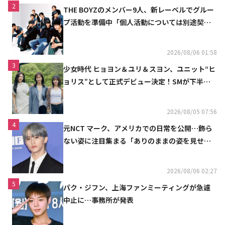
2
THE BOYZのメンバー9人、新レーベルでグルー
プ活動を準備中「個人活動については別途契約
へ」
2026/08/06 01:58
3
少女時代 ヒョヨン＆ユリ＆スヨン、ユニット“ヒ
ョリス”として正式デビュー決定！SMが下半期
の計画を公開
2026/08/05 07:56
4
元NCT マーク、アメリカでの日常を公開…飾ら
ない姿に注目集まる「ありのままの姿を見せた
い」（動画あり）
2026/08/06 02:27
5
パク・ジフン、上海ファンミーティングが急遽
中止に…事務所が発表