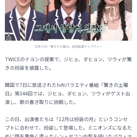
写真=tvN「驚きの土曜日」放送画面キャプチャー
TWICEのナヨンの提案で、ジヒョ、ダヒョン、ツウィが驚
きの扮装を披露した。
韓国で7日に放送されたtvNバラエティ番組「驚きの土曜
日」第344回では、ジヒョ、ダヒョン、ツウィがゲスト出
演し、歌の書き取りに挑戦した。
この日、出演者たちは「12月は扮装の月」というコンセ
プトに合わせて、扮装して登場した。ミニオンズになるた
めに顔を黄色く塗ったムン・セユンや髭を描いたパク・ナ