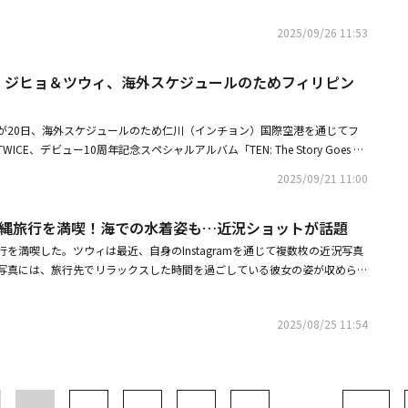
さん、私は歴代最高のK-POPガールズグループの1組であるTWICEのメン
ように意識して、撮影に臨みました。⼝もとだけでなく、⽬線や表情にもこ
、韓国で10月18日にデビュー10周年記念ファンミーティングを開催
女たちは先日アルバムを発売し、Netflix『KPOPガールズ! デーモン・ハ
していただきたいです。――今回初めて「foxy illustrations」キャラクタ
2025/09/26 11:53
歌）『TAKEDOWN』にも参加しました」と紹介した。ツウィは、自身が同
となりますが、共演してみていかがでしたか。ツウィ：今回初めての共演に
と聞いた時の反応について尋ねられると、「本当にアメージングでした。ヴ
クしました。可愛くて癒されるキャラクターたちなので、どのようなWEB-
ICE ジヒョ＆ツウィ、海外スケジュールのためフィリピン
ットは本当に有名で、多くの女性の憧れです。私たちも大好きで、とても嬉
みです。――実際に「ネンマクフェイク ルージュ II」を試してみていかがでし
。今回の公演の中で小さな秘密を教えてほしいという司会者の質問にジヒョ
の⾊はありますか。ツウィ：なめらかな塗り⼼地で、むっちりとした質感と
ステージに立っていますが、4人でのパフォーマンスは今回が初めてです。
気に⼊っています。⾊名も可愛らしい「うさぎのフィアンセ」が、とくに好
ィが20日、海外スケジュールのため仁川（インチョン）国際空港を通じてフ
だければと思います」と語った。今回のショーにはTWICEをはじめ、ミッシ
時間持ってくれるので、⽇常使いにも撮影にもぴったりだと思います。 ――
CE、デビュー10周年記念スペシャルアルバム「TEN: The Story Goes O
lliott）、マディソン・ビアー（Madison Beer）、カロルG（Karol G）な
クフェイク ルージュ」がパワーアップリニューアルした、よりむっちりと
ース！・TWICE、40万人を魅了した日本公演が東京ドームでフィナーレ！202
2025/09/21 11:00
ーティストたちが参加した。公開されたステージでTWICEは、「Strateg
が持続する、進化形粘膜⾊ルージュです。最近ツウィさんが「⾃分がパワー
ライズ発表
FOR」を披露し、スポーティな魅力をベースに、自分たちらしい官能的かつセクシー
間があれば教えてください。ツウィ：今までやったことのない新しいことに
ェルたちも、過度な露出の衣装ではなく、スポーティなファッションでTWI
るようになった瞬間は、パワーアップしたなと感じます。――もうすぐ「バレン
、沖縄旅行を満喫！海での水着姿も…近況ショットが話題
ていた。TWICEは10月10日、スペシャルアルバム「TEN: The Story Go
に想いを伝える⽅へ、ツウィさんからエールをお願いします。また、想いを
旅行を満喫した。ツウィは最近、自身のInstagramを通じて複数枚の近況写真
E+YOU」を発売した。これに加え、今年TWICEは4thフルアルバム「THIS I
に、普段⼼がけていることがあれば教えてください。ツウィ：想いを伝える
写真には、旅行先でリラックスした時間を過ごしている彼女の姿が収められ
リジナルアルバム「ENEMY」、スペシャルアルバム「TEN：The Story Goe
らしくいることが⼤切だと思います。お気に⼊りのリップをつけて⾃分の好
キャップを被ったツウィは、カジュアルなファッションで爽やかな魅力をア
Netflix「KPOPガールズ! デーモン・ハンターズ」のOST「TAKEDOWN」
にもつながるので、気持ちが伝えやすくなる気がします。「ネンマクフェイ
花柄のワンピースとサングラスを着用したツウィの姿が収められており、夏
イトル曲「Strategy」が、米ビルボードメインチャート「HOT100」にそれ
を出すときのお守りリップとして持ってくれたら嬉しいです。■WEBCM概要
2025/08/25 11:54
。TWICEは8月27日、日本6thアルバム「ENEMY」をリリースする。現
でランクインする快挙を達成。自己最高規模のワールドツアーも行い、世界を
ュ II」篇（15秒）配信開始：2026年1⽉29⽇（⽊）出演：ツウィ（TWIC
アーの一環として、日本ツアーを展開中だ。・TWICE ナヨン＆モモ＆ツウ
18日にはソウル城北（ソンブク）区高麗（コリョ）大学校ファジョン体育
y illustrations）■商品情報「ヴィセ ネンマクフェイク ルージュ II」2026年2
絵本作りに挑戦！温かいメッセージに注目（動画あり）・TWICE ツウ
グ「10VE UNIVERSE」を開催し、ファンと交流する。・TWICE「ヴィ
.8g、全8⾊参考⼩売価格：各1,650円＜カラーバリエーション＞ BE351 完
stagramで見る 쯔위 (TZUYU)(@thinka
ト」のショーに初出演が決定！ステージに高まる期待・TWICE、タイトル曲
のハミングPK850 うさぎのフィアンセ PK851 もっとわがままな⾁球PK852
稿