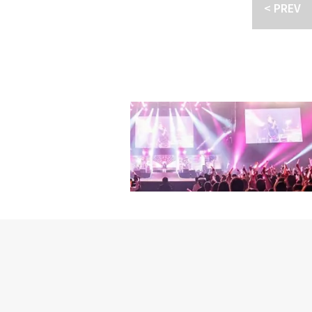
「ME+YOU」MV公開
⼈⿂の願い RD450 ダ
< PREV
クCM本編映像メイキン