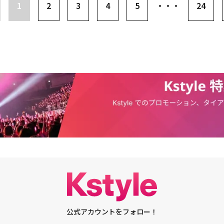
懐かしのシーンも登場
リアの誘惑RO650 チェリーのプライド BR350 林檎のワンモアキス■関連リン
1
2
3
4
5
・・・
24
グ＆インタビュー映像「ヴィセ」ブランドサイト
公式アカウントをフォロー！