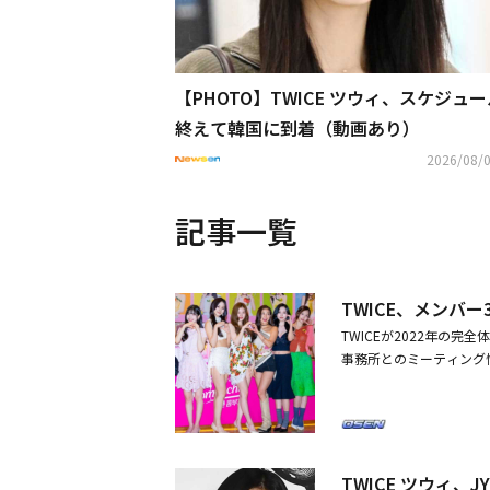
【PHOTO】TWICE ツウィ、スケジュ
終えて韓国に到着（動画あり）
2026/08/0
記事一覧
TWICE、メンバ
TWICEが2022年の
事務所とのミーティング
ループ活動とソロ活動を
か、芸能界の注目が集まっ
切りに、発表するすべて
を確立してきた。数多く
経過した2022年、強固
TWICE ツウィ