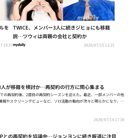
ールを
TWICE、メンバー3人に続きジヒョにも移籍
説…ツウィは両親の会社と契約か
7 10:37
2026/07/15 12:25
ー3人が移籍を検討か…再契約の行方に関心集まる
完全体での再契約後、2度目の再契約シーズンを迎えた。最近、一部メンバーの他
情報やスクリーンデビューなど、ソロ活動の動向が次々と明らかになり、グ
並行する「別々に、でも一緒に」戦略で新たなチャプターを開いていくの
ている。2015年10月に華々しくデビューしたTWICEは、デビュー曲を皮
2026/07/14 17:30
のタイトル曲をヒットさせ、トップクラスのガールズグループとしての地位
の「初」や「最高」の記録を打ち立てたTWICEは、デビューから7年以上が
な信頼のもとJYPと全員が再契約を結んだ。再契約後もTWICEの快進撃は続
、JYPとの再契約を協議中…ジョンヨンに続き報道に注目