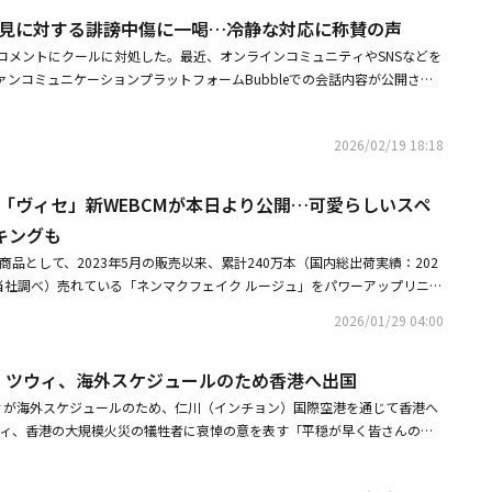
、外見に対する誹謗中傷に一喝…冷静な対応に称賛の声
なコメントにクールに対処した。最近、オンラインコミュニティやSNSなどを
ンコミュニケーションプラットフォームBubbleでの会話内容が公開され
ネットユーザーは「ツウィ、足の肉を落とした方がいいんじゃない？ バッ
細い」と送った。これに対しツウィは該当メッセージに返信した。ツウィは
2026/02/19 18:18
金を大切に使いな」と送った。この内容を見たネットユーザーたちは、ツウィ
りした」「なぜあんなことを言うのか」「お金払って入ってきてあんなこと
応を見せた。有料コミュニケーションアプリケーションを利用するために
出演「ヴィセ」新WEBCMが本日より公開…可愛らしいスペ
約500円）の購読料を支払わなければならない。購読料を支払ってツウィに悪
キングも
ものと見られる。しかしツウィは気にしない様子でクールに対応した。TWI
新商品として、2023年5⽉の販売以来、累計240万本（国内総出荷実績：202
20日の仁川（インチョン）を皮切りに、全世界で計43地域78回公演の6回目
⽉、当社調べ）売れている「ネンマクフェイク ルージュ」をパワーアップリニュ
S IS FOR」を展開し、世界中のファンと交流している。先月9日（以下現地時
イク ルージュ II」を2⽉16⽇（⽉）に発売する。それに合わせ、ガーリー
0地域35回規模で進行中の北米ツアーは、13日～14日にワシントンD.C.へ
2026/01/29 04:00
気イラストレーター「foxy illustrations」と、ブランドとして初めて
アーティストとして史上初めて公演する日本の東京国立競技場を含め、台
コラボレーションを行う。新キャラクターとブランドミューズであるTWICE
公演を開催し、活動のステージを広げる。・TWICE、ヒット曲「What is
ICE ツウィ、海外スケジュールのため香港へ出国
B-CM「ネンマクフェイク ルージュ II」篇が1⽉29⽇（⽊）より公開され
9億回を突破！自己最高記録に・TWICE ツウィ出演「ヴィセ」新WEBCMが本
itter）では、2⽉3⽇（⽕）から2⽉8⽇（⽇）の期間限定で、「foxy illu
ペシャル動画＆メイキングも
ツウィが海外スケジュールのため、仁川（インチョン）国際空港を通じて香港へ
ラクターである「Bunny」と「Cat」がルージュを塗るツウィのもとに落ちてき
ツウィ、香港の大規模火災の犠牲者に哀悼の意を表す「平穏が早く皆さんのも
くユーモラスなスペシャル動画「#進化形ネンマクフェイク篇」を公開す
POPガールズグループ初！米レコード産業協会のプラチナ認定を獲得
、ハッシュタグ「#新ネンマクフェイク ルージュ登場」をつけて動画内で落