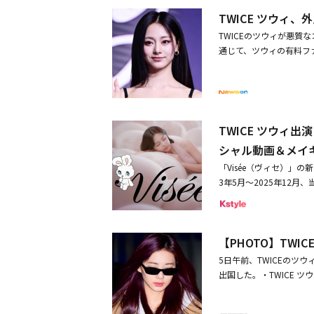
り）
TWICE ツウィ
TWICEのツウィが悪質
通じて、ツウィの有料ファ
た。これによると、ある
クダンサーの方がもっと
「^^ ありがとう。お
の返信について「すっき
を言うなんて」などの反
TWICE ツウィ
は、月5,000ウォン（
シャル動画＆メイ
質なメッセージを送った
「Visée（ヴィセ）」の
CEは、昨年7月19日～
3年5⽉～2025年12
のワールドツアー「THI
ーアルした「ネンマクフェ
間）のバンクーバーから2
でおしゃれな世界観が話題の⼈
と続いた。その後、海外
キャラクターを起⽤した
北、ヨーロッパなどで単独
【PHOTO】TW
のツウィが出演する新WE
Love？」MV再生回数が
る。「ヴィセ」公式X（旧Tw
日より公開可愛らしいス
5日午前、TWICEの
strations」のキャ
出国した。・TWICE 
て、ツウィが埋もれてい
とに」・TWICE、K-
る。公式Xをフォローし