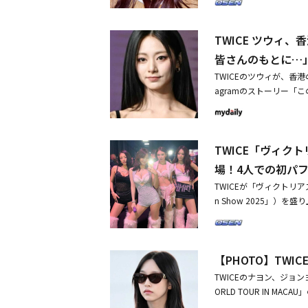
ちてきた「Bunny」と
ンペーンも実施される。「
ツヤがピタッと密着し、
TWICE ツウィ
ちりとした質感とつけた
皆さんのもとに…
使いやすい粘膜⾊カラー
るとともに、ブランドコ
TWICEのツウィが、香
め、2022年10⽉か
agramのストーリー
クターをブランドミュー
もとに戻ってくることを
xy illustratio
邊）」と投稿した。26
を描いた仕様となってい
た。今回の火災の犠牲者
感じている愛らしい笑顔
TWICE「ヴィ
ートなアクションにも注
場！4人での初パ
雲のようにふわふわとし
TWICEが「ヴィクトリアズ・
どろむようなやわらかな
n Show 2025」）
れ、撮影は順調に進んだ
間）、米ニューヨークで
細に表現するシーンも多
登場し、パフォーマンス
間、恥ずかしさから思わ
1990年代にアメリカ
るくほどける笑顔がとても
【PHOTO】TW
ンジェル」として活躍し
クターに視線を合わせて
いる。昨年、6年ぶりに復
整し、まるで本当に隣に
TWICEのナヨン、ジョ
オープニングステージを務
応や、⽬覚めるシーンの
ORLD TOUR IN 
ォーマンスを披露した。
くり上げた。――CM撮影
E、9人全員での日本バ