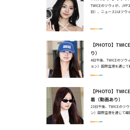
いた。特に、TWICEは
TWICEのツウィが、J
に至るまで約1年間、世界4
日）、ニュース1はツウ
じて、またひとつの新記録
関してJYPはNewse
動員し、K-POPガー
る」と明かした。先月6
として初のMUFG ST
VAROエンターテインメ
のようにグループとして
間で、当社とメンバーは
契約シーズンを迎えるに
らせする」と伝えていた。
【PHOTO】TW
ンは、実姉である女優コ
WICEは「Like OOH-A
トと専属契約に関するミ
り）
し、韓国国内外で大きな
YPと個別の専属契約は結
4日午後、TWICEのツウィが「
として安定した人気を誇って
た。チェヨンもまた、個
ョン）国際空港を通じて韓
ーレ公演を行った。彼女
る。メンバーたちの動向や
を終えて韓国に到着（動画
場、K-POPガールズ
であり、事案が確定次第
いスペシャル動画＆メイ
ではK-POPガールズグ
先輩グループである2P
るなど、輝かしい記録を刻ん
完全体スケジュールをこ
【PHOTO】TW
約1年間にわたるワールド
けてきたTWICEが、
い」・TWICE ジョン
着（動画あり）
ートを受けながら、同時
な第2章を開くことになる
23日午後、TWICEのツ
ィ、JYPとの再契約を協
ン）国際空港を通じて韓
の所属事務所への移籍説が
らつきがございますので、
の固い信頼関係をもとに
へ出発（動画あり）・【P