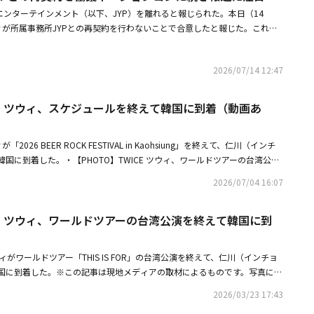
昨年7月に仁川（インチョン）を出発し、今年7月のソウル・アンコール公演
YPエンターテインメント（以下、JYP）を離れると報じられた。本日（14
4地域81公演に及ぶ自身最大規模のワールドツアー「THIS IS FOR」を通
ィが所属事務所JYPとの再契約を行わないことで合意したと報じた。これに
を打ち立てた。20都市で35公演を展開した北米ツアーだけで約55万人を
nに対し、「TWICEは再契約の協議期間であり、事案が確定次第、お知らせす
ルズグループ歴代最多観客動員という大記録を樹立。さらに、海外アーティスト
月には、メンバーのジョンヨンが実姉である女優コン・スンヨンが所属する
ADIUM公演で、3日間で合計24万人を動員など、圧倒的な影響力を証明した。こ
2026/07/14 12:47
ントへ移籍すると報じられ、当時もJYPは「現在、TWICEは再契約の協議期
の全盛期を築き、強固なチームワークを証明してきたTWICEは、2度目の再
互いの意思を尊重しながら慎重に協議を続けている。事案が確定次第、お知
あたり、相次いで個別の行動を予告し、変化を示唆している。まずジョンヨ
台湾出身のツウィは、2015年にTWICEのメンバーとしてデビューした。T
ICE ツウィ、スケジュールを終えて韓国に到着（動画あ
ン・スンヨンや俳優ビョン・ウソクらが所属するVAROエンターテインメン
HH」「TT」「What Is Love？」「Set Me Free」など数多くのヒット曲を発表
ーティングを行ったことが明らかになり、話題を集めた。続いてツウィはJ
人気を集めている。特にツウィはグループの末っ子であり、ビジュアル担当
ばず、TWICE完全体としての活動は継続することで合意したと報じられ
2026 BEER ROCK FESTIVAL in Kaohsiung」を終えて、仁川（インチ
きた。TWICEは最近、6回目のワールドツアー「THIS IS FOR」のフィナ
人活動のために他の芸能企画会社とミーティングを行ったと伝えられてい
国に到着した。・【PHOTO】TWICE ツウィ、ワールドツアーの台湾公演
たちは今回のツアーを通じて、海外アーティストで初めて東京・国立競技
ソロ活動の情報が相次ぐ中、JYPは「TWICEは現在、再契約の協議期間中
あり）・TWICE ツウィ出演「ヴィセ」新WEBCMが本日より公開可愛らし
グループで初めて香港のカイタック・スタジアムなどで単独公演を果たし、北米
お知らせする」と慎重な立場を示している。これに伴い、TWICEも事務所の
2026/07/04 16:07
キングも
ループ歴代最多観客となる55万人、日本では64万人が集まる大観衆を動員す
Mのように、メンバーの所属事務所が異なっていてもJYPのサポートのもと、
だ。TWICEは2022年、全メンバーがJYPと再契約を結んだ。・TWICE、
なすかたちをとる可能性が高いと見られている。トップクラスの座を守り続
ICE ツウィ、ワールドツアーの台湾公演を終えて韓国に到
ツアーが韓国でフィナーレ！9人の固い絆も「TWICEであることが誇らし
それぞれのビジョンに合った専門の企画会社で演技などのソロ活動の強力なサポ
ヨン、実姉コン・スンヨンの所属事務所への移籍説が浮上JYPがコメント
にグループ活動を並行する理想的な「別々に、でも一緒に」モデルで華やか
のか、世界中のファンたちの熱い関心が寄せられている。・TWICE ツウ
ウィがワールドツアー「THIS IS FOR」の台湾公演を終えて、仁川（インチョ
議中ジョンヨンに続き報道に注目・TWICE ジョンヨン、実姉コン・スンヨン
国に到着した。※この記事は現地メディアの取材によるものです。写真にば
浮上JYPがコメント・TWICE、全員がJYPと再契約を締結「メンバー同士
予めご了承ください。・【PHOTO】TWICE、ワールドツアーのため台湾
2026/03/23 17:43
決定」
HOTO】TWICE、ワールドツアーの台湾公演を終えて韓国に到着（動画あ