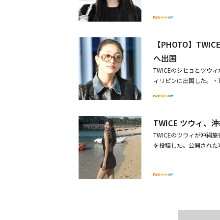
ーを受けた。司会者は「皆
世界観がしっかり伝わる
＆動画も話題・TWICE
バー4人と一緒にいます。彼
だわって撮影したのでぜひ注⽬
ンターズ』のOST（挿入
ーとのコラボレーション
ショーのステージに立つ
なるので、新鮮でワクワ
【PHOTO】TW
ィクトリアズ・シークレ
CMになるのか今から楽し
へ出国
しかったです」と語った
たか。また、お気に⼊り
は「私たちは普段9人で
ネンマクカラーがとても
TWICEのジヒョとツウ
その部分も楽しんでいた
きです。⾊もツヤ感も⻑い
ィリピンに出国した。・TWI
ー・エリオット（Missy E
今回の新商品は「ネンマ
n」を10月10日にリリ
ど、世界で活躍する女性ア
したツヤとつけたての⾊
6年春の追加公演をサプ
y」と「THIS IS 
アップした」と感じる瞬
な姿を表現した。エンジ
も⾃信をもって挑戦でき
TWICE ツウィ
CEのステージと自然に調和し
タイン」です。⼤切な⼈
TWICEのツウィが沖縄
es On」とタイトル曲「M
⾃信を持って伝えるため
を投稿した。公開された
S FOR」、日本6枚目のオ
ときは、緊張しても⾃分
ている。ノースリーブに
s On」をリリース。さらに
きなメイクをすると⾃信
ピール。別の写真には、
と14thミニアルバムのタ
ク ルージュII」も勇気
を満喫する様子が目を引いた
ぞれ14週・12週連続
「ネンマクフェイク ルージ
在は、6度目のワールドツ
舞台に大活躍している。
E）、Bunny＆Cat（fox
ィ、海外の子供たちのため
館にて公式ファンミーティン
⽉16⽇（⽉）発売容量：3
ィ、母親との2ショットを公開！美しすぎる親子 この投稿をIn
クトリアズ・シークレッ
熟桃のはにかみBE352 桜
boutzu)がシェアした投