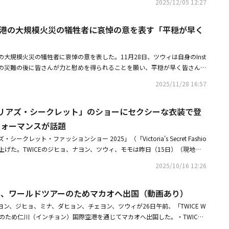
「Cat」の数を引⽤ポストすると、抽選で20人に新商品のセットが当たるキャ
2025/12/05 12:27
ヴィセ ネンマクフェイク ルージュ II」は、唇の内側の粘膜のような⾊と
⾊気のある唇へ導くスティックルージュ。軽くなめらかな塗り⼼地で、むっ
、香港の大規模火災の犠牲者に哀悼の意を表す「平穏が早く
ての⾊が⻑時間持続する。カラー展開も、旧品で⼈気の⾼かった8⾊をより
」
へとアップデート。今回のWEB-CMは、新商品の魅⼒をより多くの人へ届け
ンセプトである「あなただけの⾊気に出会う」をより情緒的に体現するた
港の大規模火災の犠牲者に哀悼の意を表した。11月28日、ツウィは自身のInst
らブランドミューズを務めるツウィに加えて、今回ブランドとして初めてキャラ
「この災難の後に皆さんが力と慰めを得られることを願い、平穏が早く皆さんの
ズに採⽤。ふわふわなベッドで気持ちよさそうに眠るツウィのもとに、「fo
願います（願你們在這場災難後獲得力量與安慰,願平安早日回到你們身
2025/11/28 16:57
ns」の「Bunny」と「Cat」がそっと現れ、彼⼥の唇にフェイクなマジックがかかる瞬間
日（現地時間）、香港北部・新界地区大埔の高層マンションで火災が発生し
る。夢を⾒ているような優しい表情や艶やかな表情、実際にキャラクターを
は94名に増え、救助隊は行方不明者の捜索を続けている。
など、多彩な表情を披露。ラストシーンのツウィとキャラクターたちのキュ
クトリアズ・シークレット」のショーにセクシーな衣装で登
⽬だ。撮影現場に、透明感あふれるピンクのワンピースで登場したツウィ。
フォーマンスが話題
たベッドに⾝を預け、気持ちよさそうに眠るシーンから撮影がスタート。ま
シークレット・ファッションショー 2025」（「Victoria's Secret Fashio
表情やそっと動く⼿元の仕草に、スタジオはリラックスしたムードに包ま
を盛り上げた。TWICEのジヒョ、ナヨン、ツウィ、モモは昨日（15日）（現地時
。今回は、眠るシーンやささやくような仕草のシーンなど、感情の機微を繊
開かれた「ヴィクトリアズ・シークレット・ファッションショー 2025」に
くあったが、そのようなシーンでは、⾃分の映像をモニターで確認した瞬
2025/10/16 12:26
を披露した。「ヴィクトリアズ・シークレット・ファッションショー」は、
ず声を上げて笑ってしまう場⾯も。撮影中の真剣な表情とは⼀転、ふっと明
で始まった世界的なファッションイベントで、世界的なスーパーモデルが「エ
印象的だった。また、本来そこにはいない「Bunny」と「Cat」のキャラ
ICE、ワールドツアーのためマカオへ出国（動画あり）
、音楽パフォーマンスとファッションを融合した形で全世界の注目を集めて
芝居をする難易度の⾼いシーンでは、息づかいから⽬線の⾓度まで細かく調
活した同ショーでは、BLACKPINKのリサがK-POPアーティストとして初の
いるかのような⾃然な距離感を表現。ルージュを塗られる瞬間のわずかな反
ンヨン、ジヒョ、ミナ、ダヒョン、チェヨン、ツウィが26日午前、「TWICE W
め、今年はTWICEが出演。K-POPグループとして初めてランウェイでパフ
ニュアンスにもこだわり、映像に魔法がかかったような柔らかい世界観をつ
MACAU」のため仁川（インチョン）国際空港を通じてマカオへ出国した。・TWIC
本格的なショーが始まる前、TWICEはバックステージで司会者のインタビュ
の感想を教えてください。ツウィ：パワーアップした商品の魅⼒やWEB-CMの
ラエティ登場は初！「しゃべくり007」メンバーとの豪華すぎる集合ショット