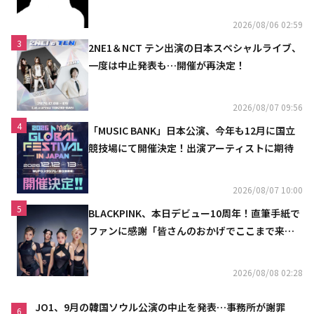
2026/08/06 02:59
3
2NE1＆NCT テン出演の日本スペシャルライブ、
一度は中止発表も…開催が再決定！
2026/08/07 09:56
4
「MUSIC BANK」日本公演、今年も12月に国立
競技場にて開催決定！出演アーティストに期待
2026/08/07 10:00
5
BLACKPINK、本日デビュー10周年！直筆手紙で
ファンに感謝「皆さんのおかげでここまで来ら
れた」
2026/08/08 02:28
JO1、9月の韓国ソウル公演の中止を発表…事務所が謝罪
6