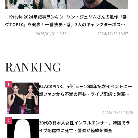
「Kstyle 2024年記事ランキン
ソン・ジェリムさんの遺作「暴
グTOP10」を発表！一番読まれ
落」3人のキャラクターポスタ
た記事とは？
ーを公開
2025/01/01 12:53
2024/12/30 13:57
RANKING
1
BLACKPINK、デビュー10周年記念イベントに一
部ファンから不満の声も…ライブ配信で謝罪
「コミュニケーション不足だった」
2026/08/08 08:39
2
20代の日本人女性インフルエンサー、韓国でラ
イブ配信中に死亡…警察が経緯を調査