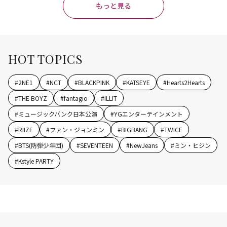
もっと見る
HOT TOPICS
#
2NE1
#
NCT
#
BLACKPINK
#
KATSEYE
#
Hearts2Hearts
#
THE BOYZ
#
fantagio
#
ILLIT
#
ミュージックバンク日本公演
#
YGエンターテインメント
#
RIIZE
#
ファン・ジョンミン
#
BIGBANG
#
TWICE
#
BTS(防弾少年団)
#
SEVENTEEN
#
NewJeans
#
ミン・ヒジン
#
Kstyle PARTY