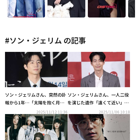
#
ソン・ジェリム
の記事
ソン・ジェリムさん、突然の訃
ソン・ジェリムさん、一人二役
報から1年…「太陽を抱く月」
を演じた遺作「遠くて近い」韓
など人気作に出演
国で12月3日に公開決定
2025/11/12 11:36
2025/11/06 10:18