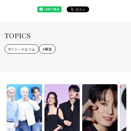
TOPICS
#
ソン・ジェリム
#
暴落