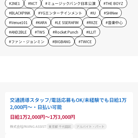
#
2NE1
#
NCT
#
ミュージックバンク日本公演
#
THE BOYZ
#
BLACKPINK
#
YGエンターテインメント
#
IU
#
SHINee
#
Venue101
#
KARA
#
LE SSERAFIM
#
RIIZE
#
音楽中心
#
AND2BLE
#
TWS
#
Rocket Punch
#
ILLIT
#
ファン・ジョンミン
#
BIGBANG
#
TWICE
交通誘導スタッフ/電話応募もOK/未経験でも日給1万
2,000円〜・日払い可能
日給1万2,000円～1万3,000円
株式会社PAVING ASSIST
東京都 千代田区
アルバイト・パート