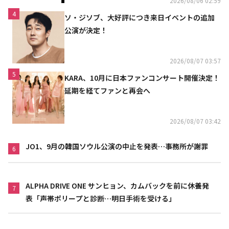
2026/08/06 02:59
4
ソ・ジソブ、大好評につき来日イベントの追加
公演が決定！
2026/08/07 03:57
5
KARA、10月に日本ファンコンサート開催決定！
延期を経てファンと再会へ
2026/08/07 03:42
JO1、9月の韓国ソウル公演の中止を発表…事務所が謝罪
6
ALPHA DRIVE ONE サンヒョン、カムバックを前に休養発
7
表「声帯ポリープと診断…明日手術を受ける」