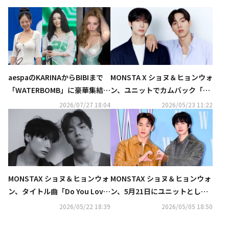
aespaのKARINAからBIBIまで
MONSTA X ショヌ＆ヒョンウォ
「WATERBOMB」に豪華集結！
ン、ユニットでカムバック「NC
ビキニ＆上半身裸のパフォーマ
T WISHのステージに衝撃を受
2026/07/27 18:04
2026/05/23 11:22
ンスが話題…過激すぎると賛否
けた」
の声も
MONSTAX ショヌ＆ヒョンウォ
MONSTAX ショヌ＆ヒョンウォ
ン、タイトル曲「Do You Love
ン、5月21日にユニットとして
Me」MV公開…愛の複雑な感情
カムバック！ミニアルバム「LO
2026/05/22 18:39
2026/05/05 18:50
を表現
VE ME」発売