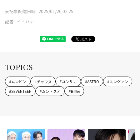
元記事配信日時 :
2025/01/26 02:25
記者 :
イ・ハナ
TOPICS
#
ムンビン
#
チャウヌ
#
ユンサナ
#
ASTRO
#
スングァン
#
SEVENTEEN
#
ムン・スア
#
Billlie