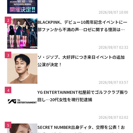
2026/08/07 10:00
2
BLACKPINK、デビュー10周年記念イベントに一
部ファンから不満の声…ロゼに関する憶測は否
定
2026/08/07 02:32
3
ソ・ジソブ、大好評につき来日イベントの追加
公演が決定！
2026/08/07 03:57
4
YG ENTERTAINMENT社屋前でゴルフクラブ振り
回し…20代女性を現行犯逮捕
2026/08/07 02:02
5
SECRET NUMBER出身ディタ、交際を公表！お