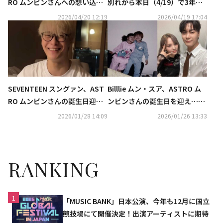
RO ムンビンさんへの想い込め
別れから本日（4/19）で3年…
熱唱…ステージ後に涙も「見守
妹のBilllie ムン・スアがメッセ
2026/04/20 12:19
2026/04/19 17:04
ってくれていると思う」
ージを公開
SEVENTEEN スングァン、AST
Billlie ムン・スア、ASTRO ム
RO ムンビンさんの誕生日迎
ンビンさんの誕生日を迎え…幼
え…過去の映像を公開「会いた
少期の可愛らしい兄妹ショット
2026/01/28 14:09
2026/01/26 13:33
い」
を公開
RANKING
1
「MUSIC BANK」日本公演、今年も12月に国立
競技場にて開催決定！出演アーティストに期待