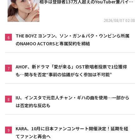
相手は登録者137万人超えのYouTuber兼バイオ
リニスト
2026/08/07 02:38
THE BOYZ ヨンフン、ソン・ガン＆パク・ウンビンら所属
6
のNAMOO ACTORSと専属契約を締結
AHOF、新ドラマ「愛が来る」OST歌唱者投票で1位獲得
7
も…関与を否定“事前の協議がなく参加は不可能”
IU、インスタで元恋人チャン・ギハの曲を使用…一部から
8
は否定的な反応も
KARA、10月に日本ファンコンサート開催決定！延期を経
9
てファンと再会へ