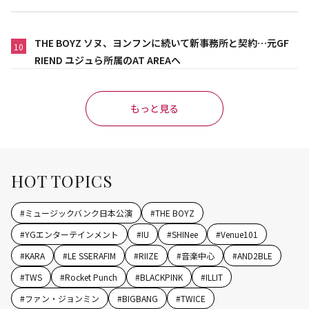
THE BOYZ ソヌ、ヨンフンに続いて新事務所と契約…元GF
10
RIEND ユジュら所属のAT AREAへ
もっと見る
HOT TOPICS
#
ミュージックバンク日本公演
#
THE BOYZ
#
YGエンターテインメント
#
IU
#
SHINee
#
Venue101
#
KARA
#
LE SSERAFIM
#
RIIZE
#
音楽中心
#
AND2BLE
#
TWS
#
Rocket Punch
#
BLACKPINK
#
ILLIT
#
ファン・ジョンミン
#
BIGBANG
#
TWICE