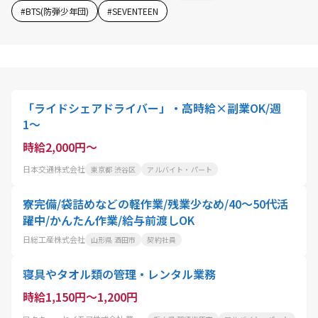
#
BTS(防弾少年団)
#
SEVENTEEN
「ライドシェアドライバー」・高時給×副業OK/週
1〜
時給2,000円～
日本交通株式会社
東京都 渋谷区
アルバイト・パート
寮完備/袋詰めなどの軽作業/残業少なめ/40～50代活
躍中/かんたん作業/給与前渡しOK
日総工産株式会社
山形県 酒田市
契約社員
寝具やタオル類の管理・レンタル業務
時給1,150円～1,200円